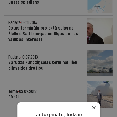
Gāzes spiediens
Radars
03.11.2014.
Ostas termināļa projektā saķeras
Šķēles, Baltkrievijas un Rīgas domes
vadības intereses
Radars
10.07.2013.
Sprūdžs Kundziņsalas terminālī liek
pilnveidot drošību
Tēma
03.07.2013.
Bāc?!
×
Lai turpinātu, lūdzam