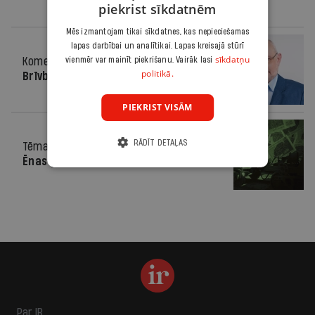
piekrist sīkdatnēm
Mēs izmantojam tikai sīkdatnes, kas nepieciešamas
lapas darbībai un analītikai. Lapas kreisajā stūrī
sīkdatņu
Komentārs
vienmēr var mainīt piekrišanu. Vairāk lasi
24.04.2013.
politikā.
Brīvbiļete uz viņsauli?
PIEKRIST VISĀM
RĀDĪT DETAĻAS
Tēma
15.12.2010.
Ēnas pār Kundziņsalu
Par IR