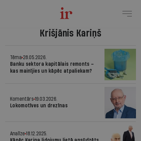
Krišjānis Kariņš
Tēma
28.05.2026.
Banku sektora kapitālais remonts –
kas mainījies un kāpēc atpaliekam?
Komentārs
19.03.2026.
Lokomotīves un drezīnas
Analīze
18.12.2025.
Kāpēc Kariņa lidojumu lietā apsūdzēts