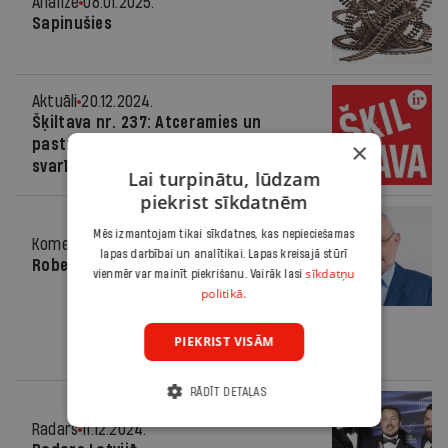
Analīze
08.01.2025.
Sapinušies
Aktuāli
20.12.2024.
Šķiltava nr. 237: Atceramies un
pastrīdamies par 2024. gada
×
svarīgākajiem notikumiem
Lai turpinātu, lūdzam
piekrist sīkdatnēm
Mēs izmantojam tikai sīkdatnes, kas nepieciešamas
Komentārs
18.12.2024.
lapas darbībai un analītikai. Lapas kreisajā stūrī
Robežvalsts izvēles
sīkdatņu
vienmēr var mainīt piekrišanu. Vairāk lasi
politikā.
PIEKRIST VISĀM
RĀDĪT DETAĻAS
Radars
11.12.2024.