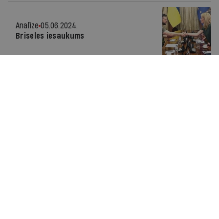
Analīze
05.06.2024.
Briseles iesaukums
Analīze
22.05.2024.
Cik zaļi dzīvosim?
Analīze
17.04.2024.
Cietā piezemēšanās