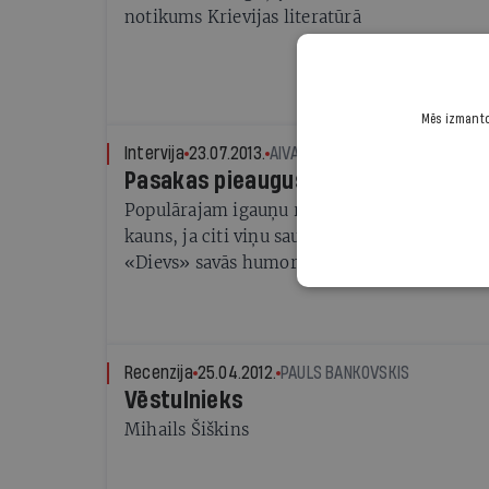
notikums Krievijas literatūrā
Mēs izmantoj
Intervija
23.07.2013.
AIVARS OZOLIŅŠ
Pasakas pieaugušajiem un bērniem
Populārajam igauņu rakstniekam Andrusam 
kauns, ja citi viņu sauc par strādīgu, toties 
«Dievs» savās humoreskās
Recenzija
25.04.2012.
PAULS BANKOVSKIS
Vēstulnieks
Mihails Šiškins