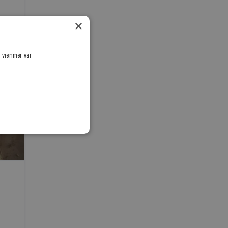
×
ī vienmēr var