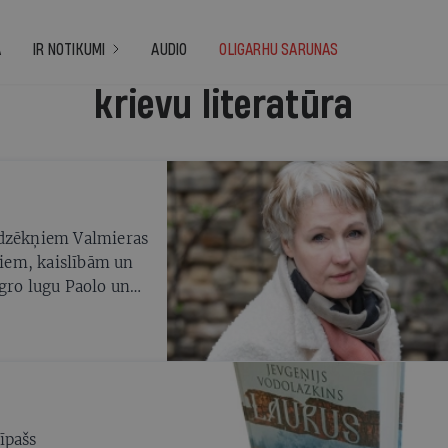
A
IR NOTIKUMI
AUDIO
OLIGARHU SARUNAS
krievu literatūra
udzēkņiem Valmieras
liem, kaislībām un
ro lugu Paolo un
āde ir par lietu
īpašs