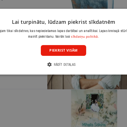
Lai turpinātu, lūdzam piekrist sīkdatnēm
am tikai sīkdatnes, kas nepieciešamas lapas darbībai un analītikai. Lapas kreisajā stūr
sīkdatņu politikā.
mainīt piekrišanu. Vairāk lasi
PIEKRIST VISĀM
Kivirehkam ir
viņš nekautrējas būt
RĀDĪT DETAĻAS