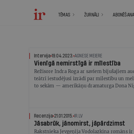
TĒMAS
ŽURNĀLI
ABONĒŠAN
Intervija
19.04.2023.
AGNESE MEIERE
Vienīgā nemirstīgā ir mīlestība
Režisore Indra Roga ar saviem bijušajiem a
teātrī iestudējusi izrādi par mīlestību un me
to sekām — amerikāņu dramaturga Dona Nig
Frančeska. Tomēr, kā saka Roga, visvairāk izr
gaistošo dabu
Recenzija
21.01.2015.
IR.LV
Jāsabrūk, jānomirst, jāpārdzimst
Rakstnieka Jevgeņija Vodolazkina romāns ir 