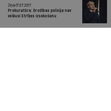
Ziņa
17.07.2017.
Prokuratūra: Drošības policija nav
veikusi Strīķes izsekošanu
Viedoklis
17.07.2017.
Pārcirst pagrīdes paktu
Intervija
21.06.2017.
«Esmu pārliecināts — man izdosies»