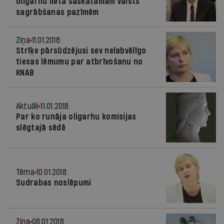
oligarhu lietā saskatāmām valsts
sagrābšanas pazīmēm
Ziņa
11.01.2018.
Strīķe pārsūdzējusi sev nelabvēlīgo
tiesas lēmumu par atbrīvošanu no
KNAB
Aktuāli
11.01.2018.
Par ko runāja oligarhu komisijas
slēgtajā sēdē
Tēma
10.01.2018.
Sudrabas noslēpumi
Ziņa
08.01.2018.