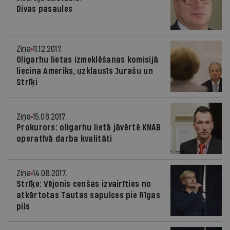
Divas pasaules
Ziņa
11.12.2017.
Oligarhu lietas izmeklēšanas komisijā
liecina Ameriks, uzklausīs Jurašu un
Strīķi
Ziņa
15.08.2017.
Prokurors: oligarhu lietā jāvērtē KNAB
operatīvā darba kvalitāti
Ziņa
14.08.2017.
Strīķe: Vējonis cenšas izvairīties no
atkārtotas Tautas sapulces pie Rīgas
pils