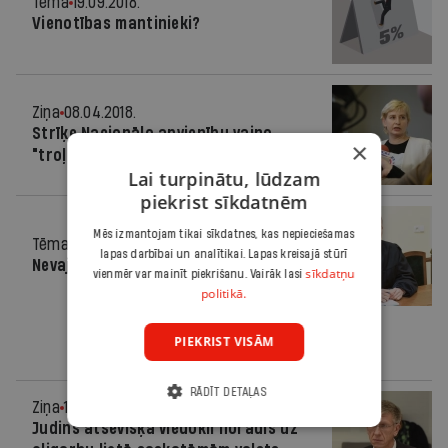
Tēma
19.09.2018.
Vienotības mantinieki?
Ziņa
08.04.2018.
Strīķe Nacionālo apvienību vaino
×
"troļļu fermas" izveidošanā
Lai turpinātu, lūdzam
piekrist sīkdatnēm
Mēs izmantojam tikai sīkdatnes, kas nepieciešamas
Tēma
31.01.2018.
lapas darbībai un analītikai. Lapas kreisajā stūrī
Nevajag pārspīlēt šīs lietas nozīmību
sīkdatņu
vienmēr var mainīt piekrišanu. Vairāk lasi
politikā.
PIEKRIST VISĀM
RĀDĪT DETAĻAS
Ziņa
15.01.2018.
Judins atsevišķā viedoklī norādīs uz