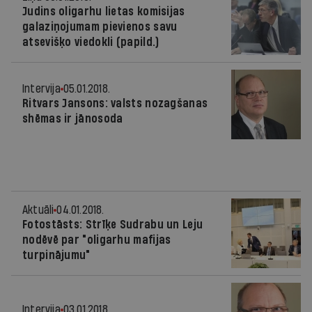
Judins oligarhu lietas komisijas
galaziņojumam pievienos savu
atsevišķo viedokli (papild.)
Intervija
05.01.2018.
Ritvars Jansons: valsts nozagšanas
shēmas ir jānosoda
Aktuāli
04.01.2018.
Fotostāsts: Strīķe Sudrabu un Leju
nodēvē par "oligarhu mafijas
turpinājumu"
Intervija
03.01.2018.