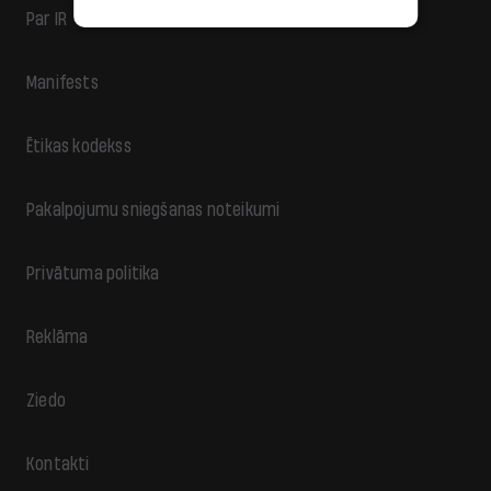
Par IR
Manifests
Ētikas kodekss
Pakalpojumu sniegšanas noteikumi
Privātuma politika
Reklāma
Ziedo
Kontakti