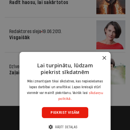
Radīt haosu, lai sakārtotos
Redaktores sleja
19.06.2013.
Visgaišāk
×
Lai turpinātu, lūdzam
Dzīvesstils
27.06.2012.
piekrist sīkdatnēm
Zaļais fotoalbums
Mēs izmantojam tikai sīkdatnes, kas nepieciešamas
lapas darbībai un analītikai. Lapas kreisajā stūrī
sīkdatņu
vienmēr var mainīt piekrišanu. Vairāk lasi
politikā.
PIEKRIST VISĀM
RĀDĪT DETAĻAS