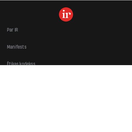
Par IR
Manifests
Ētikas kodekss
Pakalpojumu sniegšanas noteikumi
Privātuma politika
Reklāma