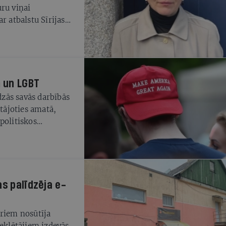
ru viņai
r atbalstu Sīrijas
ltkrievijas
 un LGBT
zās savās darbībās
stājoties amatā,
politiskos
 arī publiski
no skaidrojuma,
us, uzbrūk klimata
iski atlaiž daudz
partijas vaibsti.
as palīdzēja e-
āriem nosūtīja
meklētājiem izdevās