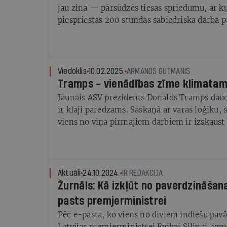
jau zina — pārsūdzēs tiesas spriedumu, ar ku
piespriestas 200 stundas sabiedriskā darba pa
bēgļiem, kas nelikumīgi ienāca Latvijā no Ba
Viedoklis
10.02.2025.
ARMANDS GŪTMANIS
Tramps - vienādības zīme klimatam
Jaunais ASV prezidents Donalds Tramps daud
ir klaji paredzams. Saskaņā ar varas loģiku, 
viens no viņa pirmajiem darbiem ir izskaust 
pretiniekus no nozīmīgiem amatiem un viņus
piesmiet līdz pat ieslodzījumam. Tā ir daļa 
kāpēc Tramps atcēlis genderisma regulējum
glābšanai, izraida nelegālos imigrantus, publ
Aktuāli
24.10.2024.
IR REDAKCIJA
ierēdņu. Šīs tēmas un cilvēki bija demokrātu 
Žurnāls: Kā izkļūt no paverdzināšan
pasts premjerministrei
Pēc e-pasta, ko viens no diviem indiešu pav
Latvijas premjerministrei Evikai Siliņai, iz