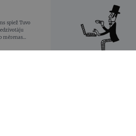
īms spiež Tuvo
iedzīvotāju
o mērenas
ecinājuši Latvijas
alsta žoga
n pāri robežai uz
ts prezidents Egils
rdzība un valsts
 paliek cilvēki arī
kšlietu ministre
US VADOŠĀ PĒTNIECE