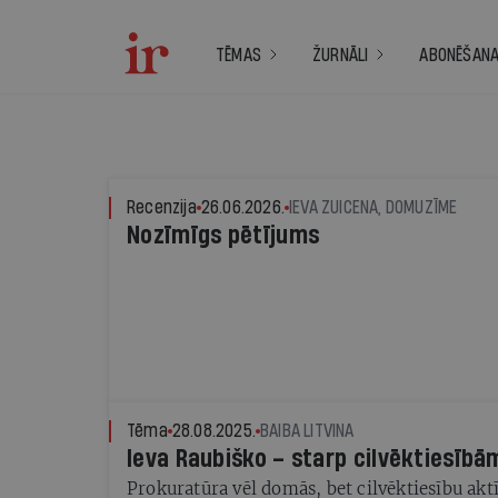
TĒMAS
ŽURNĀLI
ABONĒŠAN
Recenzija
26.06.2026.
IEVA ZUICENA, DOMUZĪME
Nozīmīgs pētījums
Tēma
28.08.2025.
BAIBA LITVINA
Ieva Raubiško – starp cilvēktiesībā
Prokuratūra vēl domās, bet cilvēktiesību akt