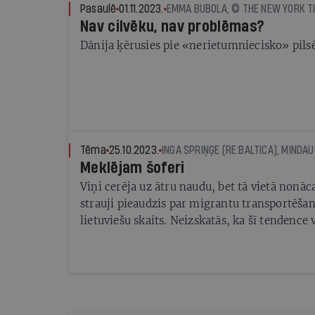
Pasaulē
01.11.2023.
EMMA BUBOLA, © THE NEW YORK T
Nav cilvēku, nav problēmas?
Dānija ķērusies pie «nerietumniecisko» pils
Tēma
25.10.2023.
Meklējam šoferi
Viņi cerēja uz ātru naudu, bet tā vietā nonā
strauji pieaudzis par migrantu transportēšan
lietuviešu skaits. Neizskatās, ka šī tendence