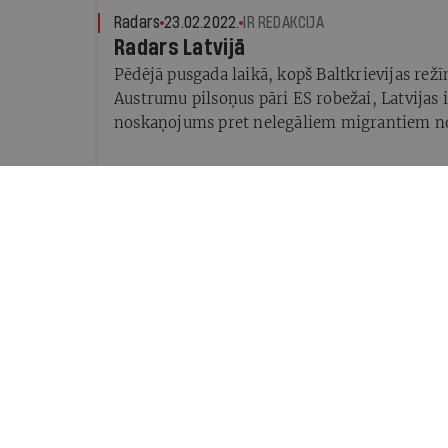
Radars
23.02.2022.
IR REDAKCIJA
Radars Latvijā
Pēdējā pusgada laikā, kopš Baltkrievijas rež
Austrumu pilsoņus pāri ES robežai, Latvijas 
noskaņojums pret nelegāliem migrantiem n
nelabvēlības mainījies uz izteikti negatīvu, s
Universitātes pētnieki. 61% respondentu atb
būvniecību uz Latvijas robežas.
Intervija
20.08.2021.
AIVARS OZOLIŅŠ
Tas ir hibrīdkarš
Baltkrievijas robežsargi tagad jau atklāti dze
Lietuvu un Latviju nelegālus migrantus. Vals
Levits ir paziņojis, ka Latvijas robežas aizsa
drošība ir absolūti pirmajā vietā. Taču cilvēki
tad, kad viņus mēģina izmantot kā ieroci, ie
Marija Golubeva (
Viedoklis
22.10.2020.
AGNESE LĀCE, DOMNĪCAS PROVID