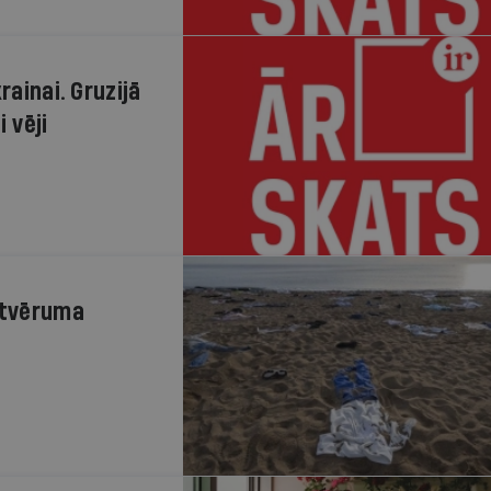
rainai. Gruzijā
 vēji
patvēruma