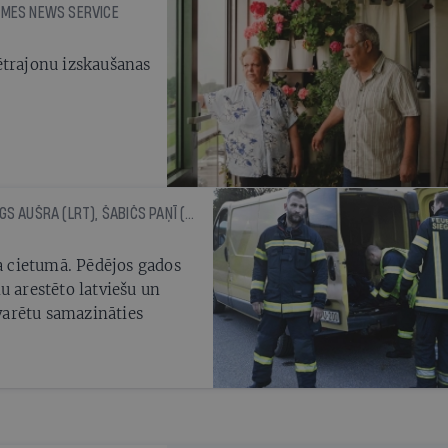
IMES NEWS SERVICE
ētrajonu izskaušanas
INGA SPRIŅĢE (RE:BALTICA), MINDAUGS AUŠRA (LRT), ŠABIČS PAŅĪ (VSQUARE)
ca cietumā. Pēdējos gados
u arestēto latviešu un
 varētu samazināties