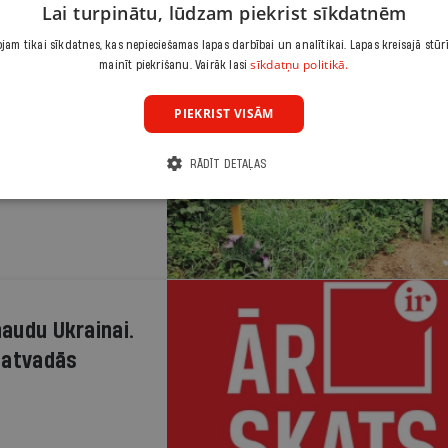
Lai turpinātu, lūdzam piekrist sīkdatnēm
am tikai sīkdatnes, kas nepieciešamas lapas darbībai un analītikai. Lapas kreisajā stūr
sīkdatņu politikā.
mainīt piekrišanu. Vairāk lasi
PIEKRIST VISĀM
RĀDĪT DETAĻAS
naudu Ukrainai.
s atvadās