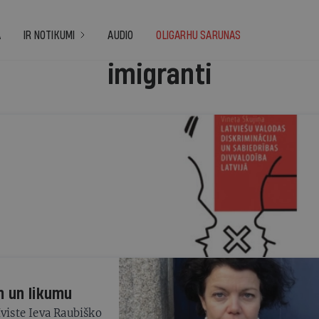
A
IR NOTIKUMI
AUDIO
OLIGARHU SARUNAS
imigranti
m un likumu
īviste Ieva Raubiško