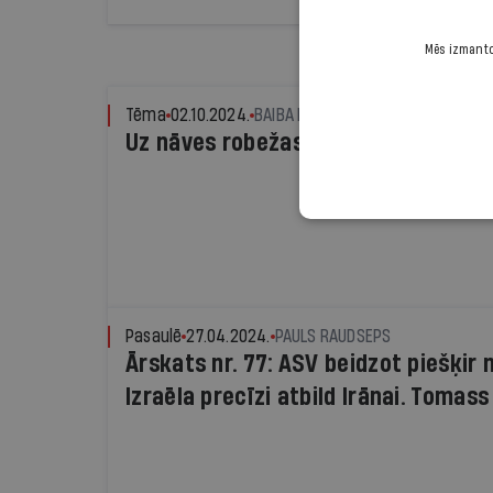
Mēs izmantoj
Tēma
02.10.2024.
BAIBA LITVINA
Uz nāves robežas
Pasaulē
27.04.2024.
PAULS RAUDSEPS
Ārskats nr. 77: ASV beidzot piešķir 
Izraēla precīzi atbild Irānai. Tomas