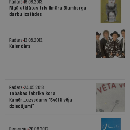
Radars
16.08.2013.
Rīgā atklātas trīs Ilmāra Blumberga
darbu izstādes
Radars
13.08.2013.
Kalendārs
Radars
24.05.2013.
Tabakas fabrikā kora
Kamēr...uzvedums "Svētā vēja
dziedājumi"
Recenzija
20.06.2012.