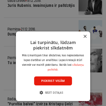
Gada cilvēki
19.12.2018.
Juris Rubenis. Ievainojums ir palīdzējis
Piemiņa
21.12.2016.
Dumpinieku aizsaukšana
×
Lai turpinātu, lūdzam
piekrist sīkdatnēm
Mēs izmantojam tikai sīkdatnes, kas nepieciešamas
Piemiņa
24.02.2016.
lapas darbībai un analītikai. Lapas kreisajā stūrī
Tu iespēji
sīkdatņu
vienmēr var mainīt piekrišanu. Vairāk lasi
politikā.
PIEKRIST VISĀM
RĀDĪT DETAĻAS
Radars
18.10.2013.
"Purvīša balvai" izvirza Kristapu Ģelzi