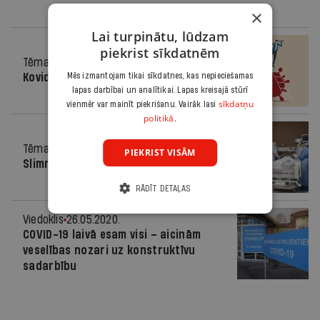
×
Lai turpinātu, lūdzam
piekrist sīkdatnēm
Tēma
22.12.2021.
Mēs izmantojam tikai sīkdatnes, kas nepieciešamas
Kovids 2022: nekas vēl nav beidzies
lapas darbībai un analītikai. Lapas kreisajā stūrī
sīkdatņu
vienmēr var mainīt piekrišanu. Vairāk lasi
politikā.
Tēma
10.03.2021.
PIEKRIST VISĀM
Slimnīcas uz naža asmens
RĀDĪT DETAĻAS
Viedoklis
26.05.2020.
COVID-19 laivā esam visi – aicinām
veselības nozari uz konstruktīvu
sadarbību