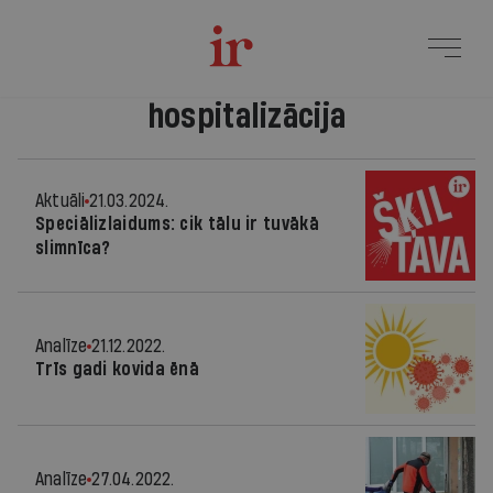
hospitalizācija
Aktuāli
21.03.2024.
Speciālizlaidums: cik tālu ir tuvākā
slimnīca?
Analīze
21.12.2022.
Trīs gadi kovida ēnā
Analīze
27.04.2022.