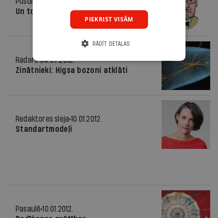
Pusdienās
11.07.2012.
Un tomēr fizika nav beigusies
PIEKRIST VISĀM
RĀDĪT DETAĻAS
Radars
04.07.2012.
Zinātnieki: Higsa bozoni atklāti
Redaktores sleja
10.01.2012.
Standartmodeļi
Pasaulē
10.01.2012.