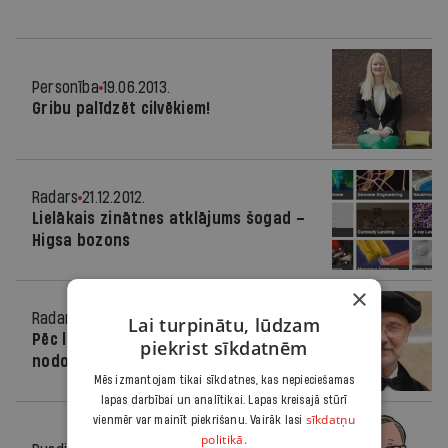
Personība
19.06.2013.
Gribu palīdzēt cilvēkiem!
Radars
21.12.2012.
Lielākais zinātnes atklājums šogad –
Higsa bozons
×
Radars
12.07.2012.
Lai turpinātu, lūdzam
Pēc laika par Higsa bozonu iekasēs
piekrist sīkdatnēm
nodokļus
Mēs izmantojam tikai sīkdatnes, kas nepieciešamas
lapas darbībai un analītikai. Lapas kreisajā stūrī
sīkdatņu
vienmēr var mainīt piekrišanu. Vairāk lasi
politikā.