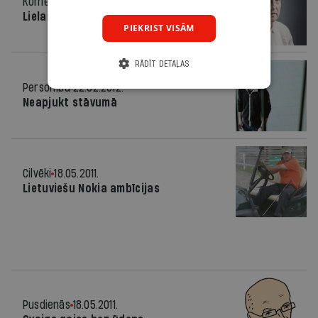
Komentārs
08.11.2012.
Lielais Vilis
PIEKRIST VISĀM
RĀDĪT DETAĻAS
Personība
22.02.2012.
Neapjukt stāvumā
Cilvēki
18.05.2011.
Lietuviešu Nokia ambīcijas
Pusdienās
18.05.2011.