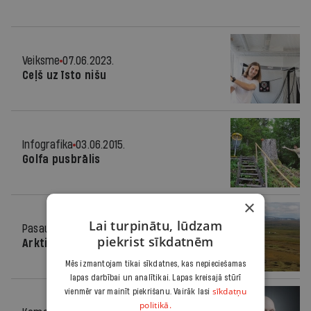
Veiksme
07.06.2023.
Ceļš uz īsto nišu
Infografika
03.06.2015.
Golfa pusbrālis
×
Lai turpinātu, lūdzam
Pasaulē
03.04.2013.
piekrist sīkdatnēm
Arktiskais golfs?
Mēs izmantojam tikai sīkdatnes, kas nepieciešamas
lapas darbībai un analītikai. Lapas kreisajā stūrī
sīkdatņu
vienmēr var mainīt piekrišanu. Vairāk lasi
politikā.