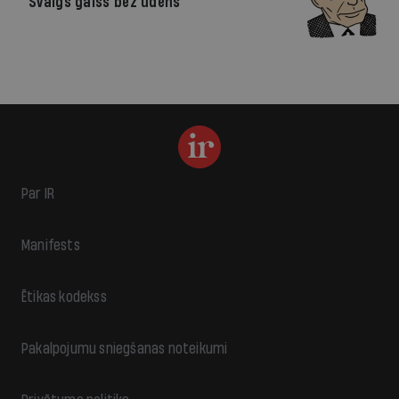
Svaigs gaiss bez ūdens
Par IR
Manifests
Ētikas kodekss
Pakalpojumu sniegšanas noteikumi