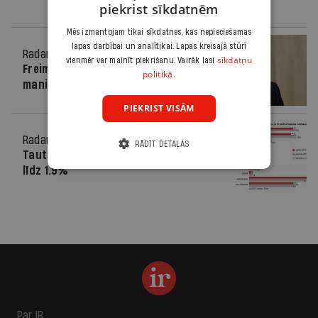
piekrist sīkdatnēm
Mēs izmantojam tikai sīkdatnes, kas nepieciešamas
lapas darbībai un analītikai. Lapas kreisajā stūrī
Radars
14.08.2010.
sīkdatņu
vienmēr var mainīt piekrišanu. Vairāk lasi
Freimanis: 45% vēlētāju ir politiķu
politikā.
manipulējami
PIEKRIST VISĀM
Radars
23.04.2010.
RĀDĪT DETAĻAS
Tautas partijas reitings aprīlī nokritis
līdz 1.9%
Par IR