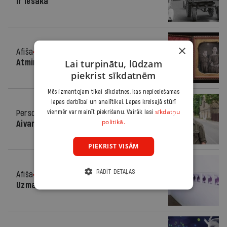
Ir iesaka
×
Afiša
12.01.2022.
Lai turpinātu, lūdzam
Atmiņas caur kameras aci
piekrist sīkdatnēm
Mēs izmantojam tikai sīkdatnes, kas nepieciešamas
lapas darbībai un analītikai. Lapas kreisajā stūrī
sīkdatņu
Personība
vienmēr var mainīt piekrišanu. Vairāk lasi
07.07.2021.
politikā.
Aivar, uztaisi bildītes!
PIEKRIST VISĀM
RĀDĪT DETAĻAS
Afiša
16.06.2021.
Uzmanības centrā — fotogrāfija