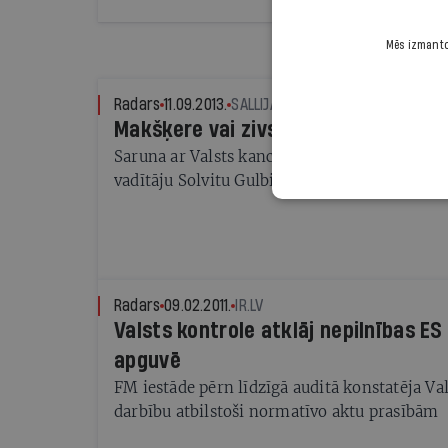
Mēs izmantoj
Radars
11.09.2013.
SALLIJA BENFELDE
Makšķere vai zivs?
Saruna ar Valsts kancelejas ES struktūrfon
vadītāju Solvitu Gulbi
Radars
09.02.2011.
IR.LV
Valsts kontrole atklāj nepilnības ES
apguvē
FM iestāde pērn līdzīgā auditā konstatēja Val
darbību atbilstoši normatīvo aktu prasībām