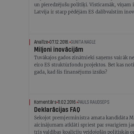
un pieredzējušu politiķi. Visticamāk, viņam i
Latvija ir starp pēdējām ES dalībvalstīm inov
(Innovation Index), konkurētspējas indeksa
Index) un pētniecības izcilības indeksa (Res
indicators) reitingos, un ceram, ka viņam ir 
Latvijas ir aizbraukuši vismaz 300 000 iedzī
Analīze
07.12.2016.
GUNITA NAGLE
vecumā un tas ir vismaz 20%. Neviens nebēg
Miljoni inovācijām
valsts. Neviens nebēg no labklājību baudošā
Tuvākajos gados zinātnieki saņems vairāk n
Zviedrijas, Dānijas, Austrijas un laikam arī n
eiro ES struktūrfondu projektos. Bet kas not
valstis atrodas minēto kvalitātes rādītāju sa
gada, kad šis finansējums izsīks?
vietās.
Komentārs
11.02.2016.
PAULS RAUDSEPS
Deklarācijas FAQ
Sekojot premjerministra amata kandidāta M
aicinājumam atklāti spriest par svarīgiem j
trīs valdības koalīciju veidojošās politiskās 