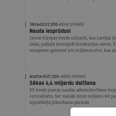
vienojušās uzrakstīt ne tikai valdības deklarā
mūslaiku «trendiem», tai pievienot arī FAQ j
jautājumu (frequently asked questions) sada
kas nav skaidrs.
Tēma
03.02.2016.
INDRA SPRANCE
Nauda iesprūdusi
Jaunie Eiropas fondu miljardi, kas Latvijai 
laikā, pašlaik iestrēguši birokrātijas sietos. 
nesaņems aptuveni 100 miljonus eiro, kas sāk
Cīņas par lielajiem projektiem liecina, ka ai
naudu stīvējas ietekmīgi spēlētāji
Analīze
16.07.2014.
INDRA SPRANCE
Sākas 4,4 miljardu dalīšana
ES fondu jaunās naudas administrēšana turp
centralizēta, bet vairāki simti miljonu vēl pa
iepriekšējā plānošanas perioda