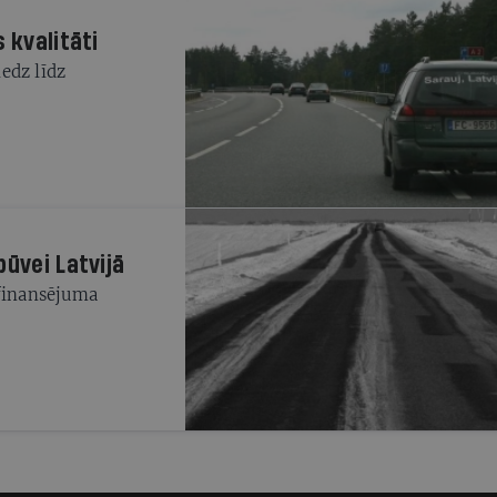
 kvalitāti
edz līdz
būvei Latvijā
 finansējuma