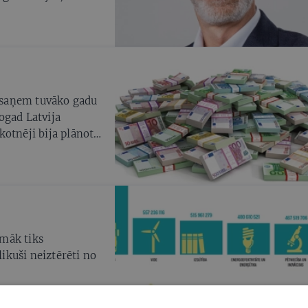
ciju, bet, sekojot
eb bieži uzdoto
ļu. Ja kādam kaut
jāsaņem tuvāko gadu
Šogad Latvija
otnēji bija plānoti.
zkulisēs par ES
māk tiks
likuši neiztērēti no