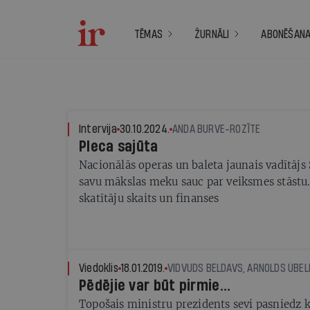
TĒMAS
ŽURNĀLI
ABONĒŠAN
Intervija
30.10.2024.
ANDA BURVE-ROZĪTE
Pleca sajūta
Nacionālās operas un baleta jaunais vadītājs
savu mākslas meku sauc par veiksmes stāstu.
skatītāju skaits un finanses
Viedoklis
18.01.2019.
VIDVUDS BELDAVS, ARNOLDS ŪBEL
Pēdējie var būt pirmie…
Topošais ministru prezidents sevi pasniedz k