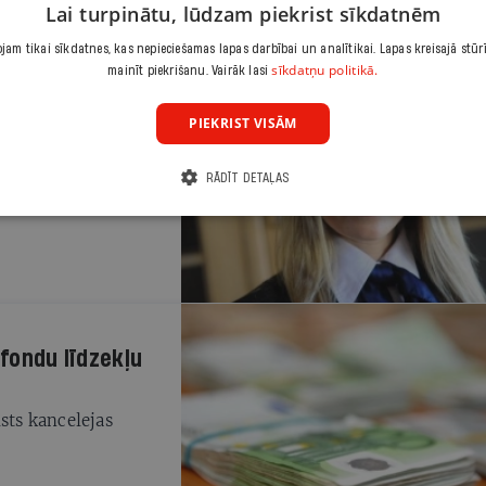
Lai turpinātu, lūdzam piekrist sīkdatnēm
am tikai sīkdatnes, kas nepieciešamas lapas darbībai un analītikai. Lapas kreisajā stūr
sīkdatņu politikā.
mainīt piekrišanu. Vairāk lasi
PIEKRIST VISĀM
du departamenta
RĀDĪT DETAĻAS
 fondu līdzekļu
sts kancelejas