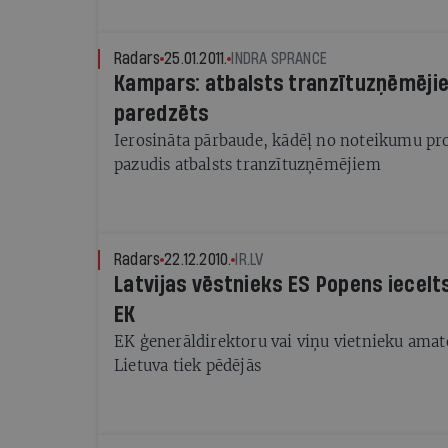
Radars
25.01.2011.
INDRA SPRANCE
Kampars: atbalsts tranzītuzņēmēji
paredzēts
Ierosināta pārbaude, kādēļ no noteikumu pr
pazudis atbalsts tranzītuzņēmējiem
Radars
22.12.2010.
IR.LV
Latvijas vēstnieks ES Popens iecel
EK
EK ģenerāldirektoru vai viņu vietnieku amat
Lietuva tiek pēdējās