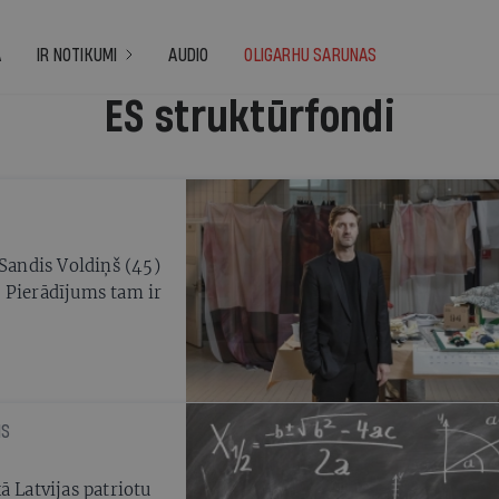
A
IR NOTIKUMI
AUDIO
OLIGARHU SARUNAS
ES struktūrfondi
 Sandis Voldiņš (45)
 Pierādījums tam ir
IS
ā Latvijas patriotu