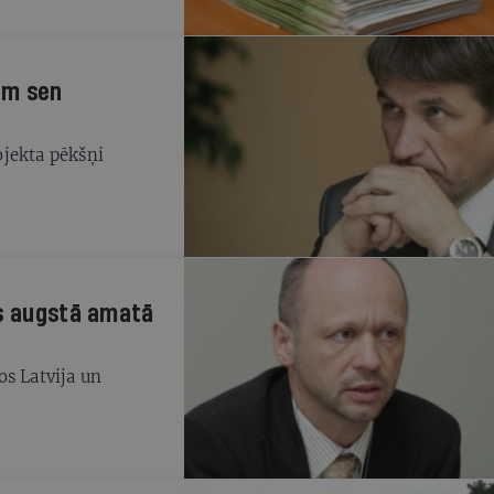
em sen
ojekta pēkšņi
ts augstā amatā
os Latvija un