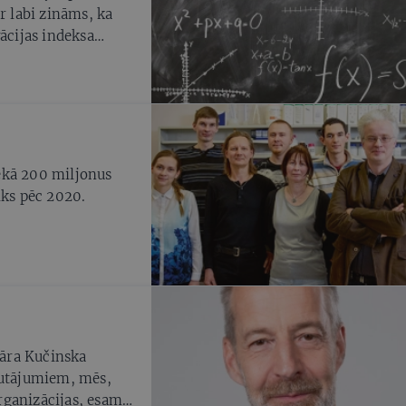
r labi zināms, ka
ācijas indeksa
 (Competitiveness
earch Excellence
pastāstīts, ka no
votāju darba spējīgā
 no labklājības
m Somijas,
ekā 200 miljonus
o Igaunijas. Šīs
iks pēc 2020.
rakstu pirmajās
āra Kučinska
autājumiem, mēs,
organizācijas, esam