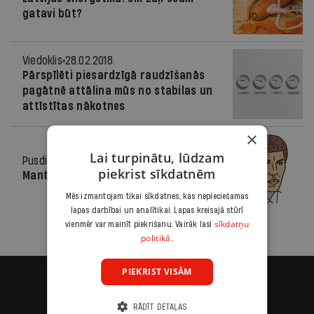
gatavi būt?
Viedoklis
28.02.2018.
Pārspīlēti piesardzīgā raudzīšanās
pagātnē attālina mūs no stabilas un
attīstītas nākotnes
×
Lai turpinātu, lūdzam
Pusdienās
16.03.2011.
piekrist sīkdatnēm
Manta spoža, tirgus blāvs
Mēs izmantojam tikai sīkdatnes, kas nepieciešamas
lapas darbībai un analītikai. Lapas kreisajā stūrī
sīkdatņu
vienmēr var mainīt piekrišanu. Vairāk lasi
politikā.
PIEKRIST VISĀM
RĀDĪT DETAĻAS