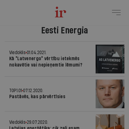
Eesti Energia
Viedoklis
01.04.2021.
Kā "Latvenergo" vērtību ietekmēs
nokavētie vai nepieņemtie lēmumi?
TOP1.01
07.12.2020.
Pastāvēs, kas pārvērtīsies
Viedoklis
29.07.2020.
Latvijas enerģētika: cik zaļi esam