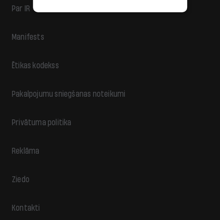
Par IR
Manifests
Ētikas kodekss
Pakalpojumu sniegšanas noteikumi
Privātuma politika
Reklāma
Ziedo
Kontakti