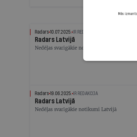
Mēs izmantoj
Radars
10.07.2025.
IR REDAKCIJA
Radars Latvijā
Nedēļas svarīgākie notikumi Latvijā
Radars
19.06.2025.
IR REDAKCIJA
Radars Latvijā
Nedēļas svarīgākie notikumi Latvijā