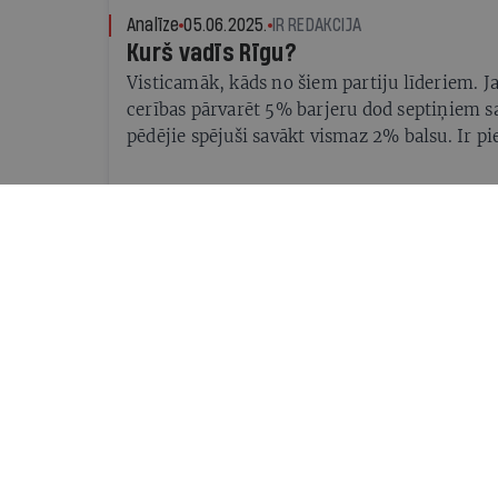
Analīze
05.06.2025.
IR REDAKCIJA
Kurš vadīs Rīgu?
Visticamāk, kāds no šiem partiju līderiem. J
cerības pārvarēt 5% barjeru dod septiņiem sa
pēdējie spējuši savākt vismaz 2% balsu. Ir pi
par viņu galvenajiem solījumiem
Aktuāli
03.06.2025.
IR REDAKCIJA
Pilnās "Ir" intervijas ar Rīgas mēra
Pirms Rīgas domes vēlēšanām žurnāls Ir uz li
uzaicināja četru populārāko sarakstu līderus.
Aktuāli
03.06.2025.
PAULS RAUDSEPS