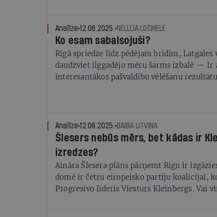
Analīze
12.06.2025.
NELLIJA LOČMELE
Ko esam sabalsojuši?
Rīgā spriedze līdz pēdējam brīdim, Latgales 
daudzviet ilggadējo mēru šarms izbalē — Ir
interesantākos pašvaldību vēlēšanu rezultāt
Analīze
12.06.2025.
BAIBA LITVINA
Šlesers nebūs mērs, bet kādas ir Kl
izredzes?
Aināra Šlesera plāns pārņemt Rīgu ir izgāzie
domē ir četru eiropeisko partiju koalīcijai, k
Progresīvo līderis Viesturs Kleinbergs. Vai 
mērs?