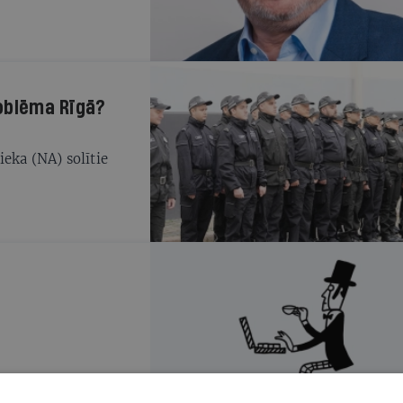
roblēma Rīgā?
eka (NA) solītie