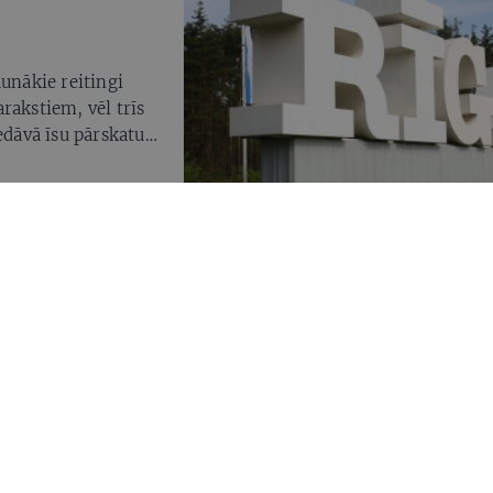
aunākie reitingi
rakstiem, vēl trīs
edāvā īsu pārskatu
 kandidātiem
elo interviju