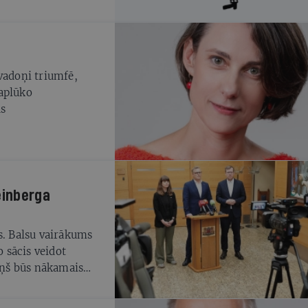
vadoņi triumfē,
 aplūko
us
einberga
s. Balsu vairākums
o sācis veidot
viņš būs nākamais