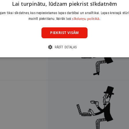
Lai turpinātu, lūdzam piekrist sīkdatnēm
am tikai sīkdatnes, kas nepieciešamas lapas darbībai un analītikai. Lapas kreisajā stūr
sīkdatņu politikā.
mainīt piekrišanu. Vairāk lasi
PIEKRIST VISĀM
RĀDĪT DETAĻAS