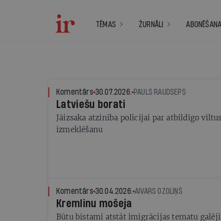
TĒMAS
ŽURNĀLI
ABONĒŠAN
Komentārs
30.07.2026.
PAULS RAUDSEPS
Latviešu borati
Jāizsaka atzinība policijai par atbildīgo vil
izmeklēšanu
Komentārs
30.04.2026.
AIVARS OZOLIŅŠ
Kremlinu mošeja
Būtu bīstami atstāt imigrācijas tematu galēj