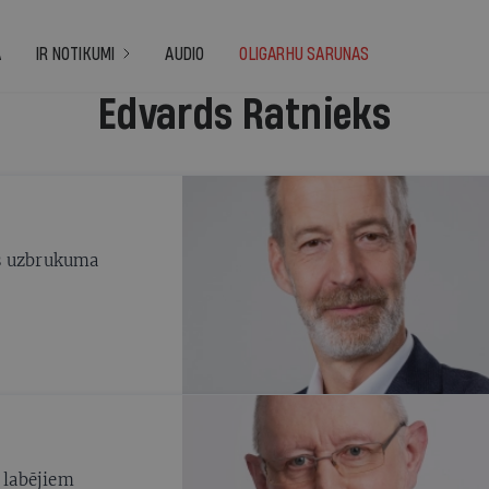
A
IR NOTIKUMI
AUDIO
OLIGARHU SARUNAS
Edvards Ratnieks
tus uzbrukuma
i labējiem