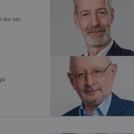
i dos īstu
opā