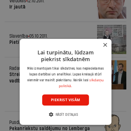
Viedoklis
12.10.2011.
Ir jautā
Slavenība
05.10.2011.
Pietiek ar tviteri
×
Lai turpinātu, lūdzam
piekrist sīkdatnēm
Radars
28.09.2011.
Mēs izmantojam tikai sīkdatnes, kas nepieciešamas
Streipa vietā diskusiju raidījuma
lapas darbībai un analītikai. Lapas kreisajā stūrī
sīkdatņu
vadībai pieteicies Šķēles runasvīrs
vienmēr var mainīt piekrišanu. Vairāk lasi
politikā.
PIEKRIST VISĀM
RĀDĪT DETAĻAS
Pusdienās
28.09.2011.
Pekanriekstu saldējumu no Lemberga