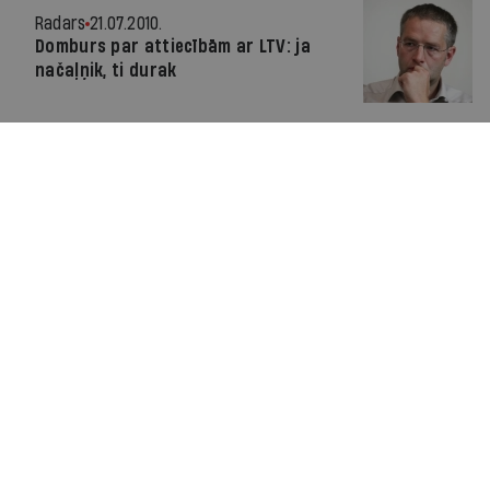
Radars
21.07.2010.
Domburs par attiecībām ar LTV: ja
načaļņik, ti durak
Par IR
Manifests
Ētikas kodekss
Pakalpojumu sniegšanas noteikumi