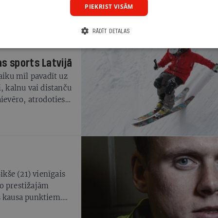
PIEKRIST VISĀM
ākiem piemita zināma
c stundām atnāca un
RĀDĪT DETAĻAS
kaut kad — ar
s sports Latvijā
aiku mīl pavadīt uz
, kalnu vai distanču
ievēro, atrodoties
u droša un bez
ikše (21) vienīgais
o prestižajām
s kausa punktiem.