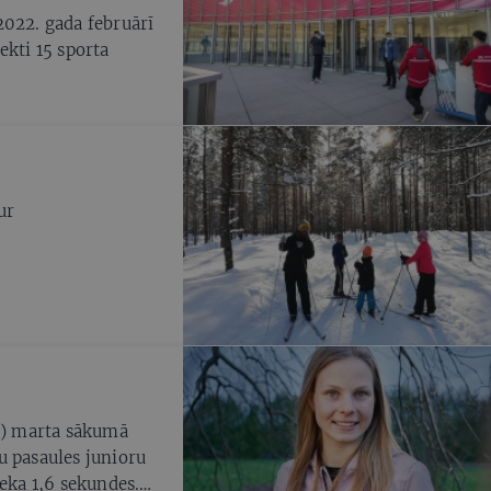
2022. gada februārī
ekti 15 sporta
ur
20) marta sākumā
u pasaules junioru
ieka 1,6 sekundes.