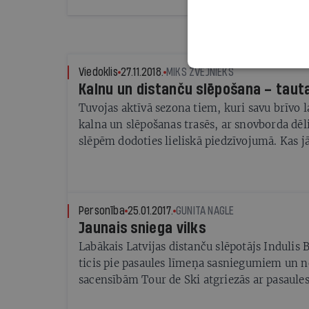
Atšķirība no šodienas ir arī tāda: mūsu vec
bezbēdība, un viņi neuztraucās, ka bērns pē
pazuda kaut kur, un atgriezās mājās tumsā 
slidām, kamaniņām, slēpēm, kā nu kurš.
Viedoklis
27.11.2018.
MIKS ZVEJNIEKS
Kalnu un distanču slēpošana – tauta
Tuvojas aktīvā sezona tiem, kuri savu brīvo l
kalna un slēpošanas trasēs, ar snovborda dēli
slēpēm dodoties lieliskā piedzīvojumā. Kas jā
uz kalna un slēpošanas trasēs, lai atpūta būt
traumām?
Personība
25.01.2017.
GUNITA NAGLE
Jaunais sniega vilks
Labākais Latvijas distanču slēpotājs Indulis B
ticis pie pasaules līmeņa sasniegumiem un n
sacensībām Tour de Ski atgriezās ar pasaule
Viņa sponsors ir tēva zemnieku saimniecība