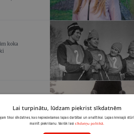
šām koka
ki
 zāle bijusi zaļāka,
Lai turpinātu, lūdzam piekrist sīkdatnēm
īnumu, kad ej pa
lvai, mūsdienu bērni
am tikai sīkdatnes, kas nepieciešamas lapas darbībai un analītikai. Lapas kreisajā stūr
sīkdatņu politikā.
mainīt piekrišanu. Vairāk lasi
bija kārtīgas,
rī aktīvi lietoja.