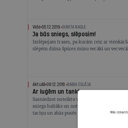
Kas ir jaunās sportistes spēks un aizmugure?
Vide
05.12.2019.
GUNITA NAGLE
Ja būs sniegs, slēposim!
Izslēpojam trases, pa kurām reiz ar vienkār
slēpēm dzina špūres mūsu vecāki un vecvecā
Aktuāli
06.12.2018.
BAIBA EGLĀJA
Ar luģēm un tankiem
Sasniedzot noteiktu vecumu, saproti, ka agrāk
sniegs baltāks un noteikti vairāk, jo tādu br
taciņu un abās pusēs sniega valnis ir pāri ga
Mēs izmantoj
noteikti nav redzējuši. Manā bērnībā ziemas 
bērniem bija ragutiņas un slēpes, un visi tās a