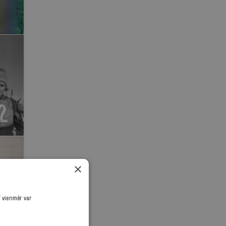
×
ī vienmēr var