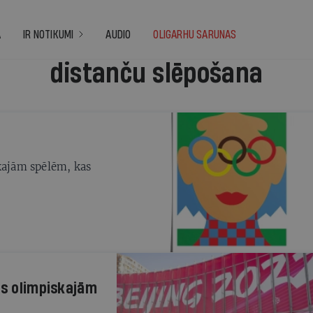
A
IR NOTIKUMI
AUDIO
OLIGARHU SARUNAS
distanču slēpošana
skajām spēlēm, kas
as olimpiskajām