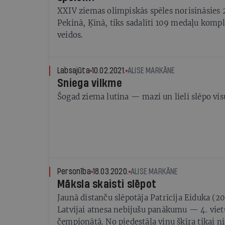
XXIV ziemas olimpiskās spēles norisināsies 
Pekinā, Ķīnā, tiks sadalīti 109 medaļu kompl
veidos.
Labsajūta
10.02.2021.
ALISE MARKĀNE
Sniega vilkme
Šogad ziema lutina — mazi un lieli slēpo vis
Personība
18.03.2020.
ALISE MARKĀNE
Māksla skaisti slēpot
Jaunā distanču slēpotāja Patrīcija Eiduka (
Latvijai atnesa nebijušu panākumu — 4. viet
čempionātā. No pjedestāla viņu šķīra tikai n