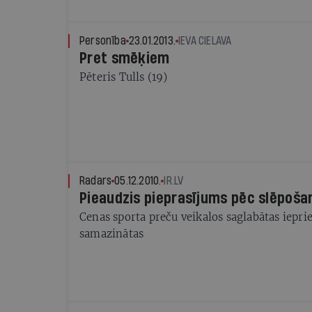
Personība
23.01.2013.
IEVA CIELAVA
Pret smēķiem
Pēteris Tulls (19)
Radars
05.12.2010.
IR.LV
Pieaudzis pieprasījums pēc slēpoša
Cenas sporta preču veikalos saglabātas ieprie
samazinātas