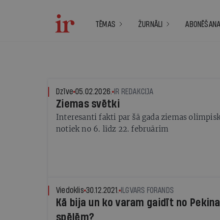
TĒMAS
ŽURNĀLI
ABONĒŠAN
Dzīve
05.02.2026.
IR REDAKCIJA
Ziemas svētki
Interesanti fakti par šā gada ziemas olimpi
notiek no 6. līdz 22. februārim
Viedoklis
30.12.2021.
ILGVARS FORANDS
Kā bija un ko varam gaidīt no Pekin
spēlēm?