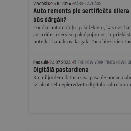
Viedoklis
25.10.2024.
MĀRIS LAZDĀNS
Auto remonts pie sertificēta dīlera
būs dārgāk?
Daudzu automobiļu īpašniekiem, kas nav izma
auto dīleru servisu pakalpojumus, ir priekšst
noteikti izmaksās dārgāk. Taču bieži vien tas 
Pasaulē
24.07.2024.
© THE NEW YORK TIMES NEWS S
Digitālā pastardiena
Kā miljoniem datoru visā pasaulē nonāca «bo
izraisot vēl nepieredzētu digitālo sabrukumu