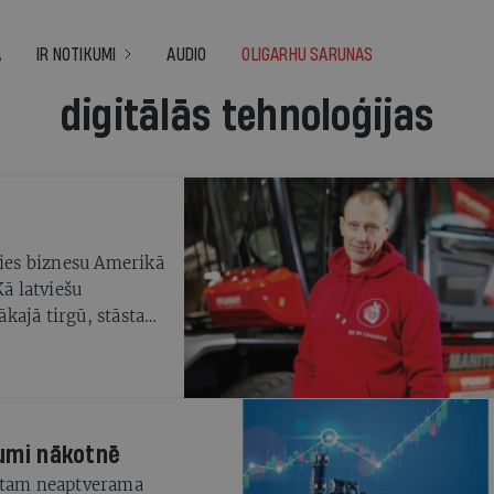
A
IR NOTIKUMI
AUDIO
OLIGARHU SARUNAS
digitālās tehnoloģijas
ies biznesu Amerikā
Kā latviešu
kajā tirgū, stāsta
ovs
jumi nākotnē
rātam neaptverama