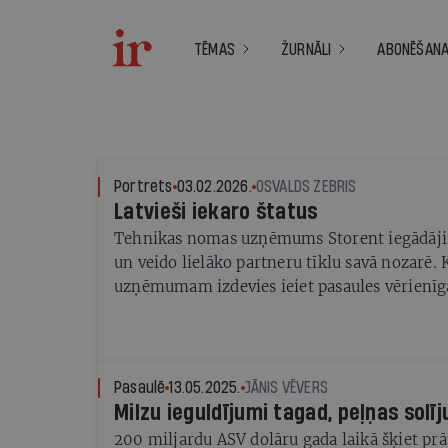
TĒMAS
ŽURNĀLI
ABONĒŠAN
Portrets
03.02.2026.
OSVALDS ZEBRIS
Latvieši iekaro štatus
Tehnikas nomas uzņēmums Storent iegādāji
un veido lielāko partneru tīklu savā nozarē. 
uzņēmumam izdevies ieiet pasaules vērienīgā
Storent līdzīpašnieks un vadītājs Andris Pavl
Pasaulē
13.05.2025.
JĀNIS VĒVERS
Milzu ieguldījumi tagad, peļņas solī
200 miljardu ASV dolāru gada laikā šķiet p