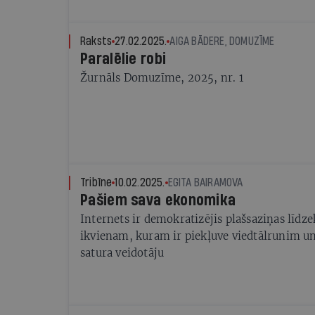
datiem, 2024.gada ceturtajā ceturksnī reģist
augstākais kiberapdraudējumu līmenis - 418 
par 25% vairāk nekā attiecīgajā periodā gadu
Raksts
27.02.2025.
AIGA BĀDERE, DOMUZĪME
Paralēlie robi
Žurnāls Domuzīme, 2025, nr. 1
Tribīne
10.02.2025.
EGITA BAIRAMOVA
Pašiem sava ekonomika
Internets ir demokratizējis plašsaziņas līdze
ikvienam, kuram ir piekļuve viedtālrunim un
satura veidotāju