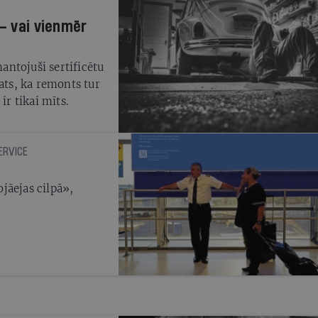
 – vai vienmēr
ntojuši sertificētu
ats, ka remonts tur
ir tikai mīts.
ERVICE
jāejas cilpā»,