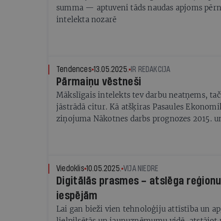
summa — aptuveni tāds naudas apjoms pērn 
intelekta nozarē
Tendences
13.05.2025.
IR REDAKCIJA
Pārmaiņu vēstneši
Mākslīgais intelekts tev darbu neatņems, tač
jāstrādā citur. Kā atšķiras Pasaules Ekonom
ziņojuma Nākotnes darbs prognozes 2015. u
Viedoklis
10.05.2025.
VIJA NIEDRE
Digitālās prasmes – atslēga reģionu
iespējām
Lai gan bieži vien tehnoloģiju attīstība un 
lielpilsētās un jaunuzņēmumu vidē, atstājot 