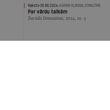
Raksts
28.06.2024.
SARMA KĻAVIŅA, DOMUZĪME
Par vārdu talkām
Žurnāls Domuzīme, 2024, nr. 3
Instrumenti
02.06.2024.
JĀNIS VĒVERS
Izpētīt pircēju un pārdot vairāk
Interneta veikalu uzturētāji ar digitālo rīku 
iegūt ļoti detalizētu informāciju par katru k
ieinteresēt tos nopirkt vairāk
Viedoklis
31.05.2024.
IEVA ILVESA