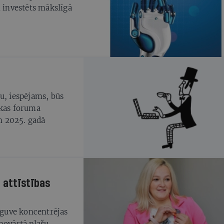
investēts mākslīgā
u, iespējams, būs
ikas foruma
n 2025. gadā
 attīstības
apguve koncentrējas
novārtā plašu