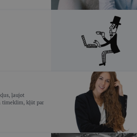
rēts vēsturiski
325 ziņojumi. Tas ir
 iepriekš.
kļus, ļaujot
 tīmeklim, kļūt par