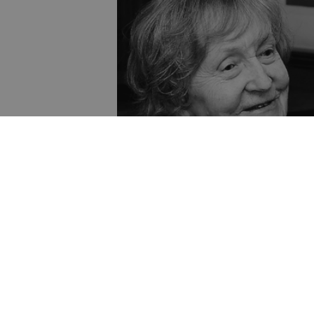
palīdzību var gan
lientu, gan