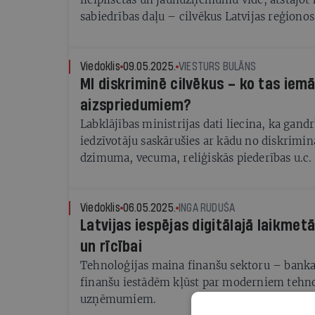
sabiedrības daļu – cilvēkus Latvijas reģionos,
reģionos digitālajām prasmēm, arī mākslīgā 
apgūšanai un izmantošanai ir gandrīz izšķir
Viedoklis
09.05.2025.
VIESTURS BULĀNS
MI diskriminē cilvēkus – ko tas iem
aizspriedumiem?
Labklājības ministrijas dati liecina, ka gand
iedzīvotāju saskārušies ar kādu no diskrimin
dzimuma, vecuma, reliģiskās piederības u.c.
Viedoklis
06.05.2025.
INGA RUDUŠA
Latvijas iespējas digitālajā laikmetā
un rīcībai
Tehnoloģijas maina finanšu sektoru – banka
finanšu iestādēm kļūst par moderniem tehno
uzņēmumiem.