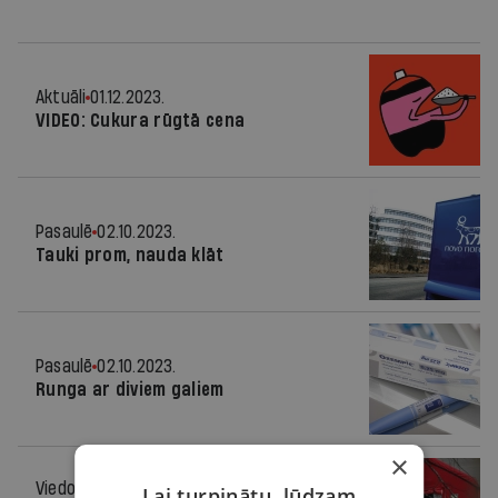
Aktuāli
01.12.2023.
VIDEO: Cukura rūgtā cena
Pasaulē
02.10.2023.
Tauki prom, nauda klāt
Pasaulē
02.10.2023.
Runga ar diviem galiem
×
Viedoklis
23.03.2020.
Lai turpinātu, lūdzam