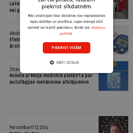
Latvijā katru dienu mirst 100 cilvēku -
piekrist sīkdatnēm
vai gribam vairāk?
Mēs izmantojam tikai sīkdatnes, kas nepieciešamas
lapas darbībai un analītikai. Lapas kreisajā stūrī
sīkdatņu
vienmēr var mainīt piekrišanu. Vairāk lasi
politikā.
Viedoklis
17.04.2018.
Efektīvāka kardiovaskulāro slimību
ārstēšana: diabēta loma
PIEKRIST VISĀM
RĀDĪT DETAĻAS
Ziņa
03.10.2016.
Nobela prēmija medicīnā piešķirta par
autofāgijas mehānisma atklājumiem
Personība
17.12.2014.