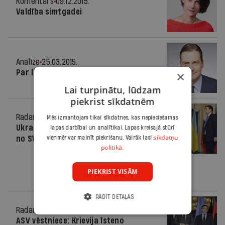
Komentārs
09.12.2015.
Valdība simtgadei
Analīze
25.03.2015.
Par lieliem jautājumiem
×
Lai turpinātu, lūdzam
piekrist sīkdatnēm
Radars
26.01.2015.
Mēs izmantojam tikai sīkdatnes, kas nepieciešamas
Ukrainas ministrs: Ja Krieviju atslēgs
lapas darbībai un analītikai. Lapas kreisajā stūrī
sīkdatņu
no SWIFT, tās ekonomika sabruks
vienmēr var mainīt piekrišanu. Vairāk lasi
politikā.
PIEKRIST VISĀM
RĀDĪT DETAĻAS
Radars
22.01.2015.
ASV vēstniece: Krievija īsteno