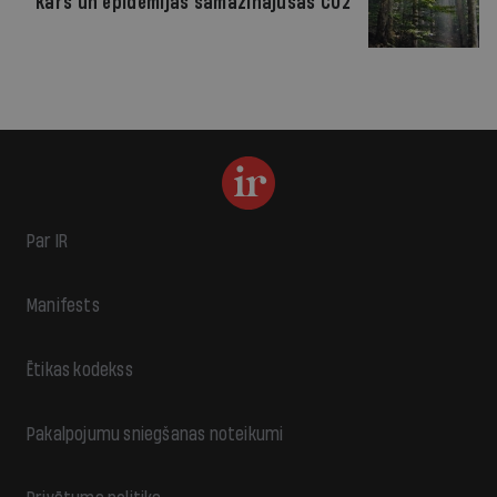
Karš un epidēmijas samazinājušas CO2
Par IR
Manifests
Ētikas kodekss
Pakalpojumu sniegšanas noteikumi