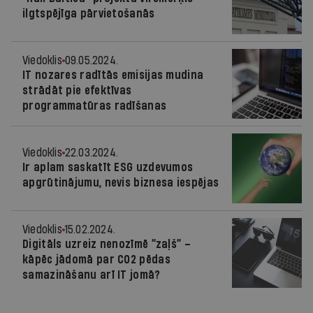
ilgtspējīga pārvietošanās
Viedoklis
09.05.2024.
IT nozares radītās emisijas mudina
strādāt pie efektīvas
programmatūras radīšanas
Viedoklis
22.03.2024.
Ir aplam saskatīt ESG uzdevumos
apgrūtinājumu, nevis biznesa iespējas
Viedoklis
15.02.2024.
Digitāls uzreiz nenozīmē “zaļš” –
kāpēc jādomā par CO2 pēdas
samazināšanu arī IT jomā?