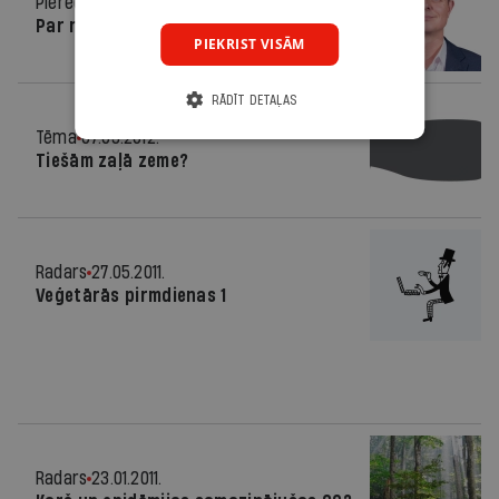
Pieredze
07.12.2020.
Par nākotni, kuru zināt nav lemts
PIEKRIST VISĀM
RĀDĪT DETAĻAS
Tēma
07.03.2012.
Tiešām zaļā zeme?
Radars
27.05.2011.
Veģetārās pirmdienas 1
Radars
23.01.2011.