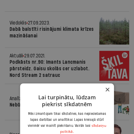
Viedoklis
27.09.2023.
Dabā balstīti risinājumi klimata krīzes
mazināšanai
Aktuāli
29.07.2021.
Podkāsts nr.90: Imants Lancmanis
pārsteidz. Gaisu skolās cer uzlabot.
Nord Stream 2 satrauc
×
Lai turpinātu, lūdzam
Analīze
28.07.2021.
piekrist sīkdatnēm
Nebūs brīnumlīdzeklis
Mēs izmantojam tikai sīkdatnes, kas nepieciešamas
lapas darbībai un analītikai. Lapas kreisajā stūrī
sīkdatņu
vienmēr var mainīt piekrišanu. Vairāk lasi
politikā.