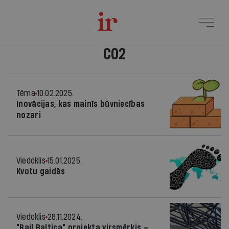
CO2
Tēma
10.02.2025.
Inovācijas, kas mainīs būvniecības
nozari
Viedoklis
15.01.2025.
Kvotu gaidās
Viedoklis
28.11.2024.
"Rail Baltica" projekta virsmērķis –