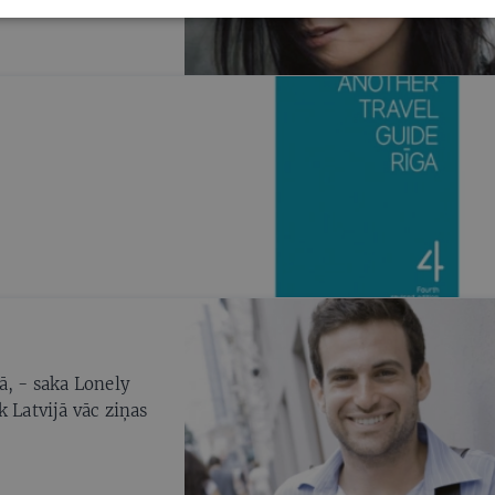
izdzīvot.»
ā, - saka Lonely
 Latvijā vāc ziņas