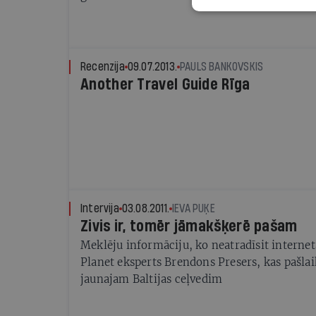
es nemāku. Es varu to tikai redzēt, sajust un 
Recenzija
09.07.2013.
PAULS BANKOVSKIS
Another Travel Guide Rīga
Intervija
03.08.2011.
IEVA PUĶE
Zivis ir, tomēr jāmakšķerē pašam
Meklēju informāciju, ko neatradīsit internet
Planet eksperts Brendons Presers, kas pašlaik
jaunajam Baltijas ceļvedim