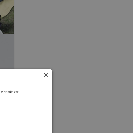
×
ī vienmēr var