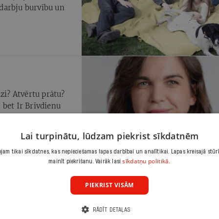
nodarbju burvību un
zi? Atvērtu prātu?
 bet Ir Brīvdienu
kurš dodas ceļā. Nav
 kas tagad iezīmēts
Lai turpinātu, lūdzam piekrist sīkdatnēm
m, lai izdotos
iem laimīgajiem pa
am tikai sīkdatnes, kas nepieciešamas lapas darbībai un analītikai. Lapas kreisajā stūr
sīkdatņu politikā.
mainīt piekrišanu. Vairāk lasi
rāmatplauktā
PIEKRIST VISĀM
ece Baiba Prindule-
ļoti patīk pirkt
RĀDĪT DETAĻAS
jo lasīt par iedvesmu