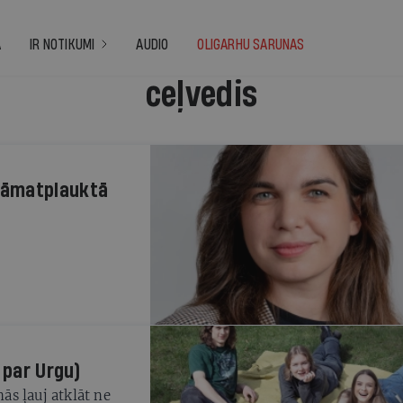
A
IR NOTIKUMI
AUDIO
OLIGARHU SARUNAS
ceļvedis
rāmatplauktā
 par Urgu)
s ļauj atklāt ne