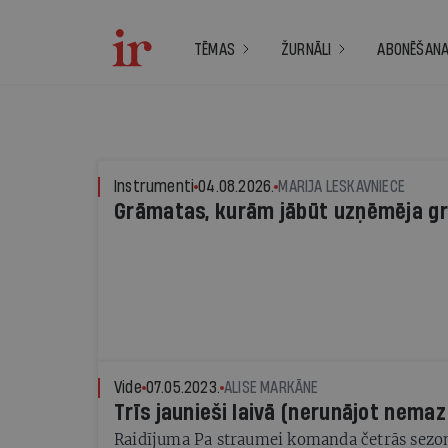
TĒMAS
ŽURNĀLI
ABONĒŠAN
Instrumenti
04.08.2026.
MARIJA LESKAVNIECE
Grāmatas, kurām jābūt uzņēmēja g
Vide
07.05.2023.
ALISE MARKĀNE
Trīs jaunieši laivā (nerunājot nemaz
Raidījuma Pa straumei komanda četrās sezonā