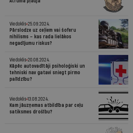
Ātruma pļauja
Viedoklis
25.09.2024.
Pārslodze uz ceļiem vai šoferu
nihilisms – kas rada lielākos
negadījumu riskus?
Viedoklis
20.08.2024.
Kāpēc autovadītāji psiholoģiski un
tehniski nav gatavi sniegt pirmo
palīdzību?
Viedoklis
13.08.2024.
Kam jāuzņemas atbildība par ceļu
satiksmes drošību?