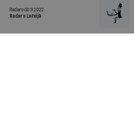
Radars
30.11.2022.
Radars Latvijā
Viedoklis
27.10.2022.
Kurš atbildīgs par ceļu satiksmes
negadījumiem?
Viedoklis
01.09.2022.
Ķiveres velosatiksmē – vai tas pats,
kas drošības jostas automašīnās?