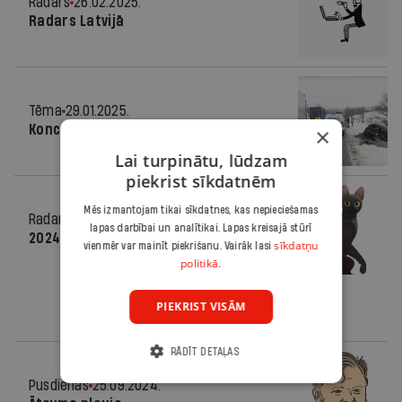
Radars
26.02.2025.
Radars Latvijā
Tēma
29.01.2025.
Koncerta vietā — bēres
×
Lai turpinātu, lūdzam
piekrist sīkdatnēm
Mēs izmantojam tikai sīkdatnes, kas nepieciešamas
Radars
18.12.2024.
lapas darbībai un analītikai. Lapas kreisajā stūrī
2024. gadā aizkustināja...
sīkdatņu
vienmēr var mainīt piekrišanu. Vairāk lasi
politikā.
PIEKRIST VISĀM
RĀDĪT DETAĻAS
Pusdienās
25.09.2024.