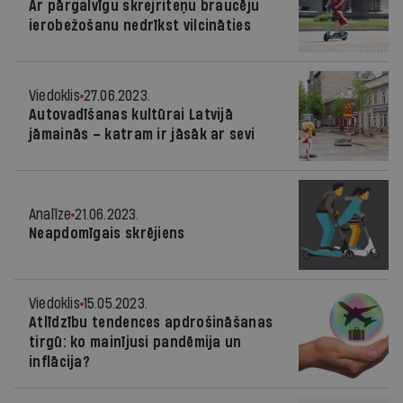
Ar pārgalvīgu skrejriteņu braucēju
ierobežošanu nedrīkst vilcināties
Viedoklis
27.06.2023.
Autovadīšanas kultūrai Latvijā
jāmainās – katram ir jāsāk ar sevi
Analīze
21.06.2023.
Neapdomīgais skrējiens
Viedoklis
15.05.2023.
Atlīdzību tendences apdrošināšanas
tirgū: ko mainījusi pandēmija un
inflācija?