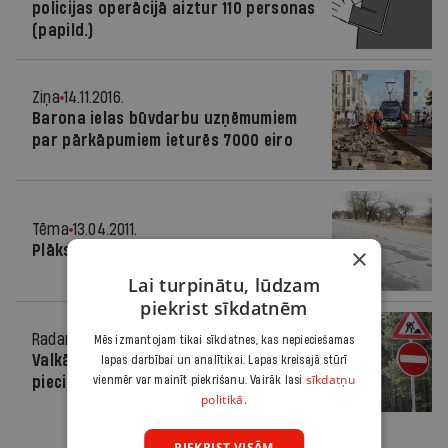
policijas operācijā aiztur 110 personas
(papild.)
Ziņa
14.11.2016.
Barona ielas būvdarbu uzņēmumiem
par pārkāpumiem ieturēs 7000 eiro
Tēma
13.04.2011.
Plāksteri mironim
×
Lai turpinātu, lūdzam
piekrist sīkdatnēm
Radars
30.07.2010.
Mēs izmantojam tikai sīkdatnes, kas nepieciešamas
Valkā būvēs apvedceļu par teju
lapas darbībai un analītikai. Lapas kreisajā stūrī
sīkdatņu
pieciem miljoniem
vienmēr var mainīt piekrišanu. Vairāk lasi
politikā.
PIEKRIST VISĀM