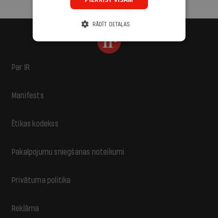
RĀDĪT DETAĻAS
Par IR
Manifests
Ētikas kodekss
Pakalpojumu sniegšanas noteikumi
Privātuma politika
Reklāma