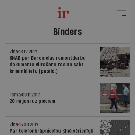
Binders
Ziņa
13.12.2017.
KNAB par Baronielas remontdarbu
dokumentu viltošanu rosina sākt
krimināllietu (papild.)
Tēma
08.11.2017.
20 miljoni uz pieciem
Ziņa
15.08.2017.
Par telefonkrāpniecību Ķīnā vērienīgā