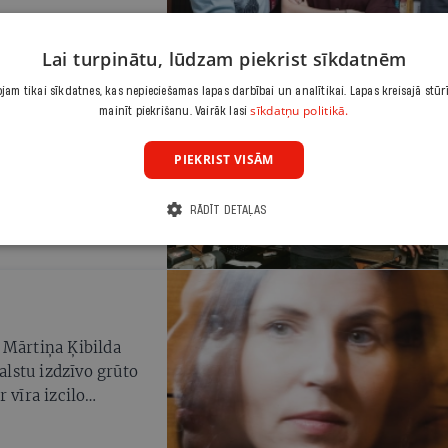
ē kļūt par nozīmīgu
Lai turpinātu, lūdzam piekrist sīkdatnēm
am tikai sīkdatnes, kas nepieciešamas lapas darbībai un analītikai. Lapas kreisajā stūr
sīkdatņu politikā.
mainīt piekrišanu. Vairāk lasi
lciņš. Sieva mājās
PIEKRIST VISĀM
 gruzīnu asinis.
īmējot ‘paradīzes
RĀDĪT DETAĻAS
Bolderājas matrožu
ņežu. Kad viņi
e vecmāmiņas.
 VEF Tehniskajā
lēgas,» viņš atceras.
monts, mammas
 Mārtiņa Ķibilda
maksāja rubli dienā.
balstu izdzīvo grūto
lakus bija atslēgu
 vīra izcilo
 Jašam.»