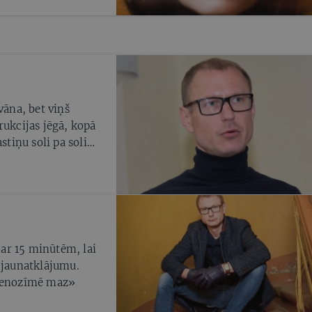
vāna, bet viņš
rukcijas jēgā, kopā
astiņu soli pa solim
n kino pilsētiņā
rtiņam — raidījuma
ar 15 minūtēm, lai
 jaunatklājumu.
s nenozīmē maz»