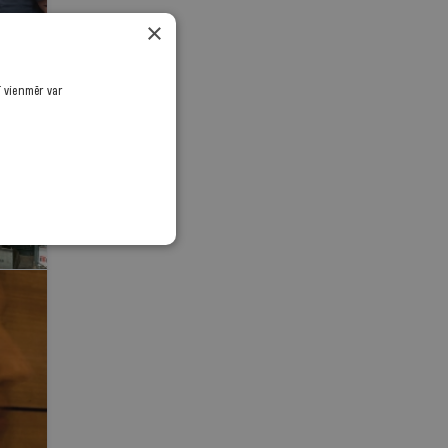
×
ī vienmēr var