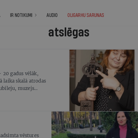
A
IR NOTIKUMI
AUDIO
OLIGARHU SARUNAS
atslēgas
— 20 gadus vēlāk,
ā laika skalā atrodas
ubileju, muzejs
Gadsimta vēstures