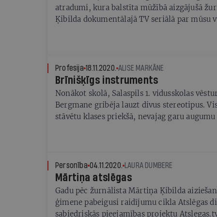
atradumi, kura balstīta mūžībā aizgājušā žur
Ķibilda dokumentālajā TV seriālā par mūsu va
Profesija
18.11.2020.
ALISE MARKĀNE
Brīnišķīgs instruments
Nonākot skolā, Salaspils 1. vidusskolas vēstu
Bergmane gribēja lauzt divus stereotipus. Vi
stāvētu klases priekšā, nevajag garu augumu 
seju. Pēc tam pierādīt — vēsture nav tikai sa
fakti
Personība
04.11.2020.
LAURA DUMBERE
Mārtiņa atslēgas
Gadu pēc žurnālista Mārtiņa Ķibilda aizieša
ģimene pabeigusi raidījumu cikla Atslēgas di
sabiedriskās pieejamības projektu Atslegas.tv.