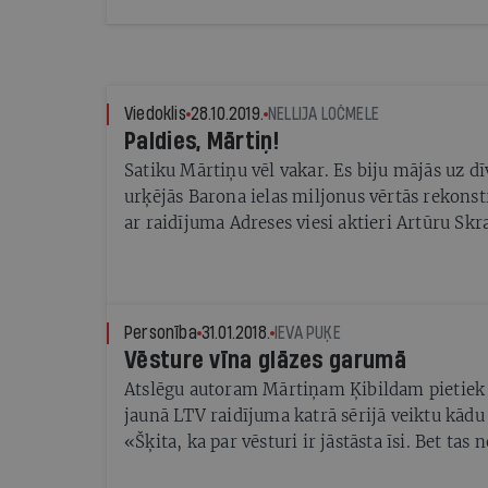
Viedoklis
28.10.2019.
NELLIJA LOČMELE
Paldies, Mārtiņ!
Satiku Mārtiņu vēl vakar. Es biju mājās uz dī
urķējās Barona ielas miljonus vērtās rekonst
ar raidījuma Adreses viesi aktieri Artūru Skr
iztaustot «viltus arhitektūru» Rīgas centrā u
Cinevilla. Man tās bija vēlas brokastis, Mā
jaunās sezonas sākums.
Personība
31.01.2018.
IEVA PUĶE
Vēsture vīna glāzes garumā
Atslēgu autoram Mārtiņam Ķibildam pietiek 
jaunā LTV raidījuma katrā sērijā veiktu kādu
«Šķita, ka par vēsturi ir jāstāsta īsi. Bet ta