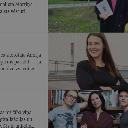
nālista Mārtiņa
lsts vēsturi
res skolotāja Annija
spirms parādīt — lai
un dzelzs lēdijas
usi un garlaicīgi
nas mūžībā viņa
gitalizācijas un
 Šis ir unikāls