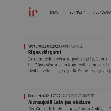
TĒMAS
ŽURNĀLI
ABONĒŠAN
Vēsture
22.03.2023.
GUNITA NAGLE
Rīgas dārgumi
Britu muzeju atvēra 20 gadus agrāk, Luvru 
bet Rīgas vēstures un kuģniecības muzejs šaj
tieši pa vidu — 1773. gadā. Svinot 250 gadu j
atver savu dārgumu lādi
Recenzija
02.11.2022.
ANDA BURVE-ROZĪTE
Aizraujošā Latvijas vēsture
Ilze Grase-Ķibilde izdod grāmatu Atslēgas. 