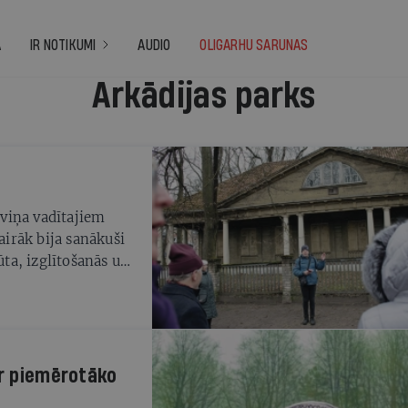
A
IR NOTIKUMI
AUDIO
OLIGARHU SARUNAS
Arkādijas parks
 viņa vadītajiem
irāk bija sanākuši
ūta, izglītošanās un
jūtu vietai
ar piemērotāko