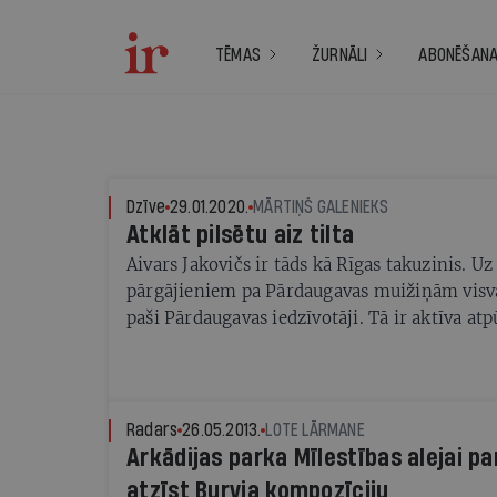
TĒMAS
ŽURNĀLI
ABONĒŠAN
Dzīve
29.01.2020.
MĀRTIŅŠ GALENIEKS
Atklāt pilsētu aiz tilta
Aivars Jakovičs ir tāds kā Rīgas takuzinis. Uz
pārgājieniem pa Pārdaugavas muižiņām visva
paši Pārdaugavas iedzīvotāji. Tā ir aktīva atp
sava veida terapija, kas stiprina piederības sa
Radars
26.05.2013.
LOTE LĀRMANE
Arkādijas parka Mīlestības alejai p
atzīst Burvja kompozīciju