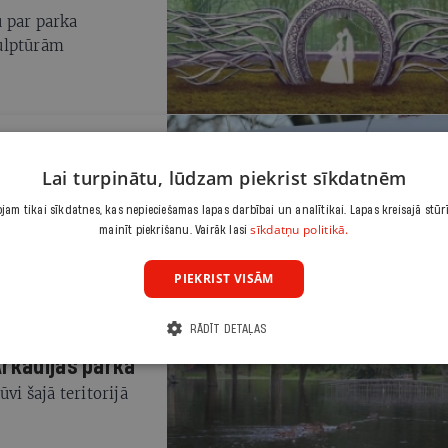
 par parka
kulptūrām
n biroju mājas
Lai turpinātu, lūdzam piekrist sīkdatnēm
un pašvaldības
am tikai sīkdatnes, kas nepieciešamas lapas darbībai un analītikai. Lapas kreisajā stūr
sīkdatņu politikā.
mainīt piekrišanu. Vairāk lasi
PIEKRIST VISĀM
RĀDĪT DETAĻAS
Arkādijas parkā
vi šajā teritorijā