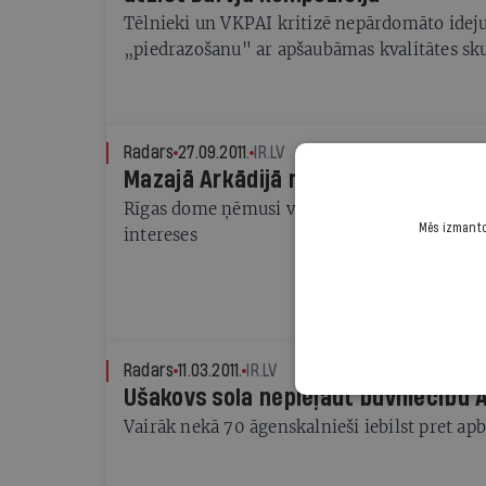
Tēlnieki un VKPAI kritizē nepārdomāto ideju
„piedrazošanu" ar apšaubāmas kvalitātes s
Radars
27.09.2011.
IR.LV
Mazajā Arkādijā nebūvēs dzīvokļu u
Rīgas dome ņēmusi vērā iedzīvotāju nostāju 
Mēs izmantoj
intereses
Radars
11.03.2011.
IR.LV
Ušakovs sola nepieļaut būvniecību 
Vairāk nekā 70 āgenskalnieši iebilst pret apbū