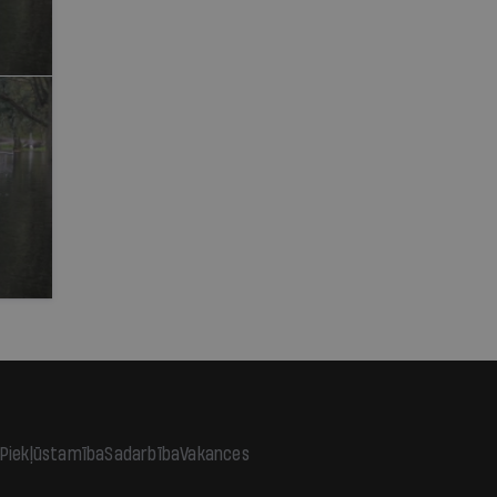
Piekļūstamība
Sadarbība
Vakances