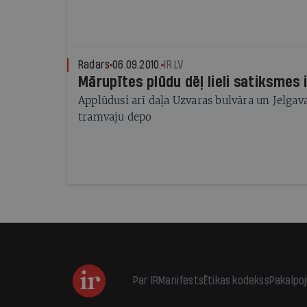
Radars
06.09.2010.
IR.LV
Mārupītes plūdu dēļ lieli satiksmes
Applūdusi arī daļa Uzvaras bulvāra un Jelgavas
tramvaju depo
Par IR
Manifests
Ētikas kodekss
Pakalpo