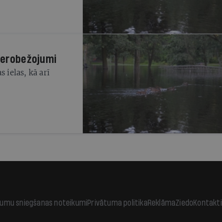
 ierobežojumi
 ielas, kā arī
jumu sniegšanas noteikumi
Privātuma politika
Reklāma
Ziedo
Kontakti