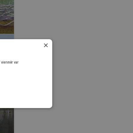
×
ī vienmēr var