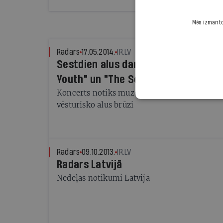
Mēs izmantoj
Radars
17.05.2014.
IR.LV
Sestdien alus darītavā "Aldaris" ko
Youth" un "The Sound Poets"
Koncerts notiks muzeju nakts ietvaros. Varēs
vēsturisko alus brūzi
Radars
09.10.2013.
IR.LV
Radars Latvijā
Nedēļas notikumi Latvijā