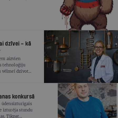
i dzīvei – kā
?
ņem aizvien
es tehnoloģiju
s vēlmei dzīvot
procesi pēdējā
ī alus brūvēšana.
reiz izmantojams
šanas konkursā
upīšanas
as palīdz darīt alu
 ūdensizturīgais
ce izturēja stundu
as. Tikpat