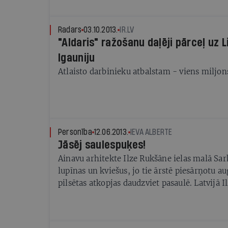
Radars
03.10.2013.
IR.LV
"Aldaris" ražošanu daļēji pārceļ uz 
Igauniju
Atlaisto darbinieku atbalstam - viens miljon
Personība
12.06.2013.
IEVA ALBERTE
Jāsēj saulespuķes!
Ainavu arhitekte Ilze Rukšāne ielas malā Sa
lupīnas un kviešus, jo tie ārstē piesārņotu a
pilsētas atkopjas daudzviet pasaulē. Latvijā I
pirmā