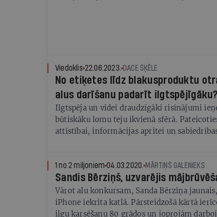
Viedoklis
22.06.2023.
DACE ŠĶĒLE
No etiķetes līdz blakusproduktu otra
alus darīšanu padarīt ilgtspējīgāku
Ilgtspēja un videi draudzīgāki risinājumi ie
būtiskāku lomu teju ikvienā sfērā. Pateicoti
attīstībai, informācijas apritei un sabiedrība
zaļāk, kā arī uzņēmumu iniciatīvām, daudzi 
desmitgadē ir būtiski mainījušies, tostarp ar
Videi draudzīgākas etiķetes, pārdomāts, otr
1 no 2 miljoniem
04.03.2020.
MĀRTIŅŠ GALENIEKS
Sandis Bērziņš, uzvarējis mājbrūvē
iepakojums, ražošanas process ar resursu ta
mehānismiem – šīs ir tikai dažas no lietām, k
Vārot alu konkursam, Sanda Bērziņa jaunais,
ilgtspējīgāk.
iPhone iekrita katlā. Pārsteidzošā kārtā ierī
ilgu karsēšanu 80 grādos un joprojām darboj