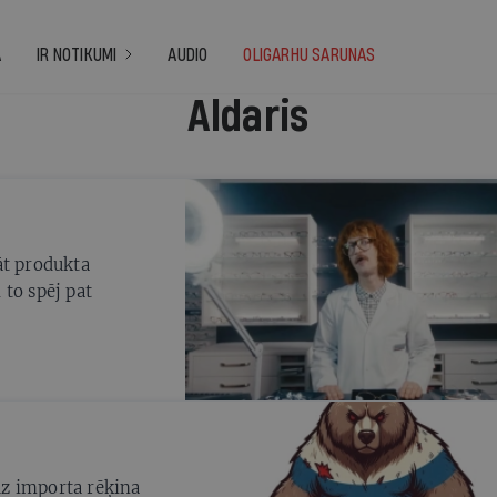
A
IR NOTIKUMI
AUDIO
OLIGARHU SARUNAS
Aldaris
āt produkta
 to spēj pat
 uz importa rēķina