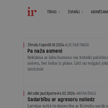
TĒMAS
ŽURNĀLI
ABONĒŠAN
Zīmolu tops
06.10.2024.
ILZE ŠĶIETNIECE
Pa naža asmeni
Reklāma ar labu humoru var būtiski palielin
noietu, bet ledus ir plāns. Lēti un vulgāri joki
iznīcināt
Aktuāls jautājums
04.02.2024.
ANTRA ĒRGLE
Sadarbību ar agresoru noliedz
Latvijas ārējā tirdzniecība ar Krieviju sarūk