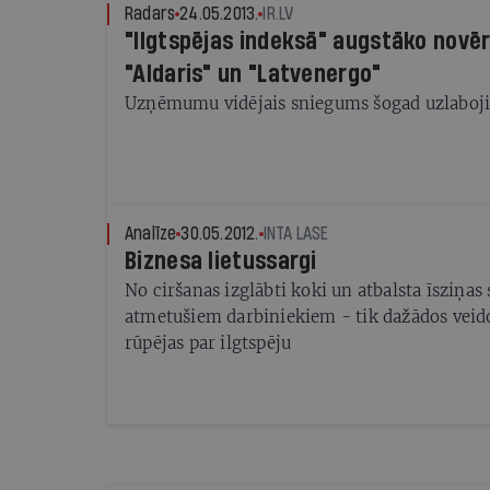
Radars
24.05.2013.
IR.LV
"Ilgtspējas indeksā" augstāko novē
"Aldaris" un "Latvenergo"
Uzņēmumu vidējais sniegums šogad uzlaboji
Analīze
30.05.2012.
INTA LASE
Biznesa lietussargi
No ciršanas izglābti koki un atbalsta īsziņa
atmetušiem darbiniekiem - tik dažādos veid
rūpējas par ilgtspēju