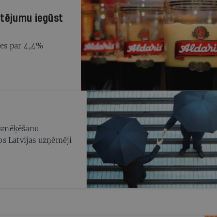
rtējumu iegūst
es par 4,4%
s smēķēšanu
os Latvijas uzņēmēji