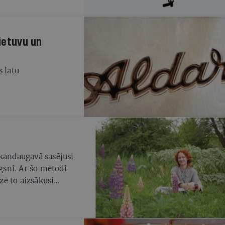
Lietuvu un
s latu
rkandaugavā sasējusi
ugsni. Ar šo metodi
lze to aizsākusi