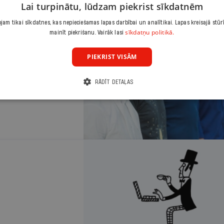
Lai turpinātu, lūdzam piekrist sīkdatnēm
am tikai sīkdatnes, kas nepieciešamas lapas darbībai un analītikai. Lapas kreisajā stūr
sīkdatņu politikā.
mainīt piekrišanu. Vairāk lasi
PIEKRIST VISĀM
ncertēs "Carnival
RĀDĪT DETAĻAS
 apskatīt arī