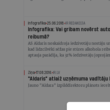
pārsteigts Sandis ir arī par uzvaru mājbrūv
Mežpils prove.
Infografika
25.06.2018.
IR REDAKCIJA
Infografika: Vai gribam novērst aut
reibumā?
AS Aldaris noskaidroja iedzīvotāju nostāju un
kad līdzcilvēki sēžas pie stūres alkohola rei
aptauja parādīja, ka 31% iedzīvotāju joprojā
nelielai alkohola lietošanai nav ietekmes uz
spējām un redzot, ka manāmi iereibis cilvēks
stūres, 57% aptaujāto apstātos un pavērotu 
Ziņa
17.08.2016.
IR.LV
"Aldaris" atlaiž uzņēmuma vadītāju
nekavējoties iesaistītos.
Jauno "Aldara" izpilddirektoru plānots iecelt