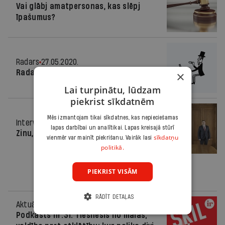
Vai glābj amatpersonas, kas slēpj
īpašumus?
Radars
27.05.2020.
Radars Latvijā
×
Lai turpinātu, lūdzam
piekrist sīkdatnēm
Mēs izmantojam tikai sīkdatnes, kas nepieciešamas
Intervija
22.05.2020.
lapas darbībai un analītikai. Lapas kreisajā stūrī
Zinu, kas jādara
sīkdatņu
vienmēr var mainīt piekrišanu. Vairāk lasi
politikā.
PIEKRIST VISĀM
RĀDĪT DETAĻAS
Aktuāli
21.05.2020.
Podkāsts nr.31: Tiesnesis no malas;