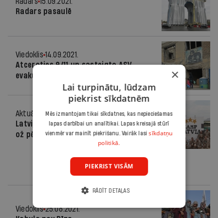
Radars
15.09.2021.
Radars pasaulē
Viedoklis
14.09.2021.
Atceroties 9/11 un sasteigto ASV
×
evakuāciju no Afganistānas
Lai turpinātu, lūdzam
piekrist sīkdatnēm
Aktuāli
26.08.2021.
Mēs izmantojam tikai sīkdatnes, kas nepieciešamas
Latvijas karavīri par Afganistānu: tur
lapas darbībai un analītikai. Lapas kreisajā stūrī
sīkdatņu
ož pēc bailēm
vienmēr var mainīt piekrišanu. Vairāk lasi
politikā.
PIEKRIST VISĀM
RĀDĪT DETAĻAS
Viedoklis
25.08.2021.