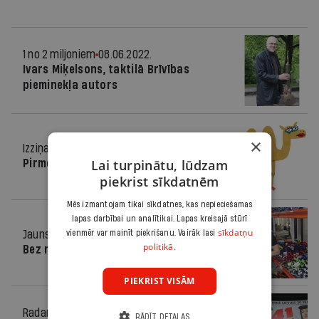
1 no 2 miljoniem
08.06.2022.
Ivars Miķelsons, taktilā Brīvības
pieminekļa autors
×
Izziņa
22.12.2021.
Lai turpinātu, lūdzam
Pirmo reizi
piekrist sīkdatnēm
Mēs izmantojam tikai sīkdatnes, kas nepieciešamas
lapas darbībai un analītikai. Lapas kreisajā stūrī
sīkdatņu
Jauns bizness
vienmēr var mainīt piekrišanu. Vairāk lasi
02.08.2021.
politikā.
Bez notirpušiem pirkstiem!
PIEKRIST VISĀM
Radars
23.01.2015.
RĀDĪT DETAĻAS