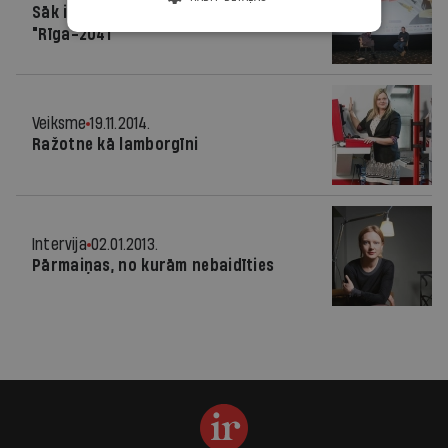
Sāk izrādīt pirmo latviešu 3D filmu
"Rīga-2041"
Veiksme
19.11.2014.
Ražotne kā lamborgīni
Intervija
02.01.2013.
Pārmaiņas, no kurām nebaidīties