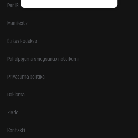
Par IR
Manifests
Ētikas kodekss
Pakalpojumu sniegšanas noteikumi
Privātuma politika
Reklāma
Ziedo
Kontakti