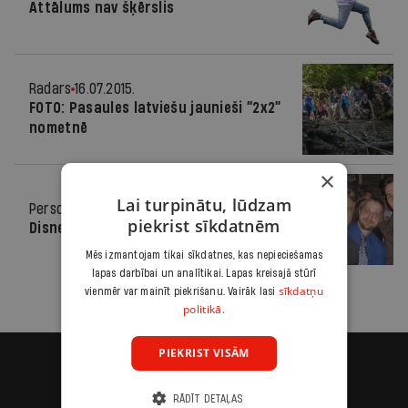
Attālums nav šķērslis
Radars
16.07.2015.
FOTO: Pasaules latviešu jaunieši “2x2”
nometnē
×
Lai turpinātu, lūdzam
Personība
25.05.2011.
piekrist sīkdatnēm
Disnejlendas sajūta pārgājusi
Mēs izmantojam tikai sīkdatnes, kas nepieciešamas
lapas darbībai un analītikai. Lapas kreisajā stūrī
sīkdatņu
vienmēr var mainīt piekrišanu. Vairāk lasi
politikā.
PIEKRIST VISĀM
RĀDĪT DETAĻAS