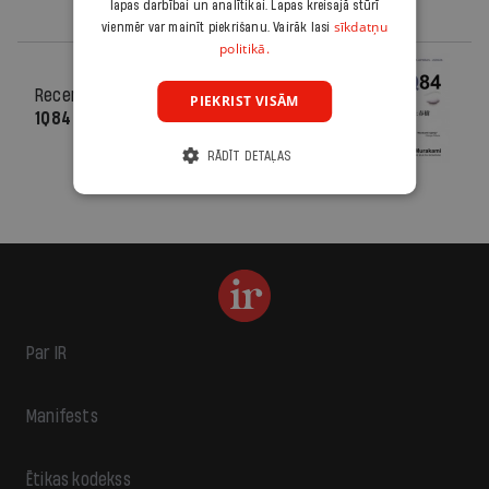
lapas darbībai un analītikai. Lapas kreisajā stūrī
sīkdatņu
vienmēr var mainīt piekrišanu. Vairāk lasi
politikā.
Recenzija
28.03.2012.
PIEKRIST VISĀM
1Q84
RĀDĪT DETAĻAS
Par IR
Manifests
Ētikas kodekss