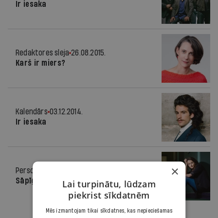
Ir iesaka
Redaktores sleja
26.08.2015.
Karš ir miers?
Kalendārs
03.12.2014.
Ir iesaka
×
Personība
19.11.2014.
Sāpīgā realitāte
Lai turpinātu, lūdzam
piekrist sīkdatnēm
Mēs izmantojam tikai sīkdatnes, kas nepieciešamas