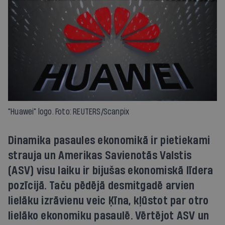
"Huawei" logo. Foto: REUTERS/Scanpix
Dinamika pasaules ekonomikā ir pietiekami
strauja un Amerikas Savienotās Valstis
(ASV) visu laiku ir bijušas ekonomiskā līdera
pozīcijā. Taču pēdējā desmitgadē arvien
lielāku izrāvienu veic Ķīna, kļūstot par otro
lielāko ekonomiku pasaulē. Vērtējot ASV un