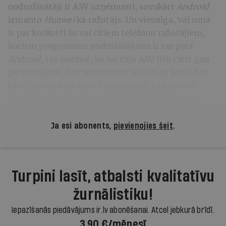
nodrošinātāji ir ASV uzņēmumi, savukārt
Android
izmanto
Huawei
kā ražotājs. Un vienalga, vai runa
ir par konkrēti šo vai citiem telefonu ražotājiem,
kuriem programmu nodrošinājums ir tas pats
Android
, tas nozīmē, ka šai cīņā ASV liek ciest gan
patērētājiem, kas ne tuvu nav saistīti ar Ķīnu, bet
tikai izmanto šīs valsts ražojumus, gan citiem
uzņēmumiem, kuri nav tieši saistīti ar
Huawei
.
Ja esi abonents,
pievienojies šeit
.
Turpini lasīt, atbalsti kvalitatīvu
žurnālistiku!
Iepazīšanās piedāvājums ir.lv abonēšanai. Atcel jebkurā brīdī.
3,90 €/mēnesī