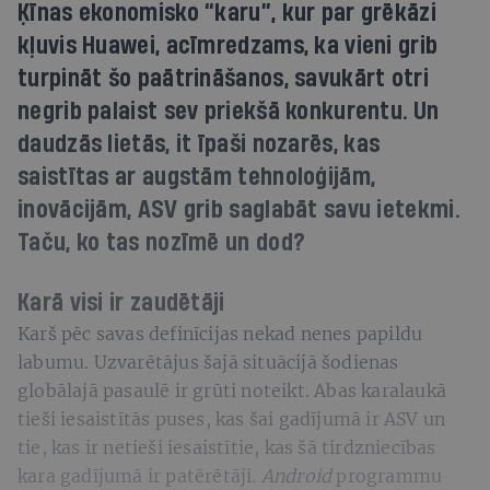
Ķīnas ekonomisko “karu”, kur par grēkāzi
kļuvis Huawei, acīmredzams, ka vieni grib
turpināt šo paātrināšanos, savukārt otri
negrib palaist sev priekšā konkurentu. Un
daudzās lietās, it īpaši nozarēs, kas
saistītas ar augstām tehnoloģijām,
inovācijām, ASV grib saglabāt savu ietekmi.
Taču, ko tas nozīmē un dod?
Karā visi ir zaudētāji
Karš pēc savas definīcijas nekad nenes papildu
labumu. Uzvarētājus šajā situācijā šodienas
globālajā pasaulē ir grūti noteikt. Abas karalaukā
tieši iesaistītās puses, kas šai gadījumā ir ASV un
tie, kas ir netieši iesaistītie, kas šā tirdzniecības
kara gadījumā ir patērētāji.
Android
programmu