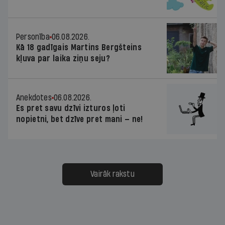
Personība
06.08.2026.
Kā 18 gadīgais Martins Bergšteins
kļuva par laika ziņu seju?
Anekdotes
06.08.2026.
Es pret savu dzīvi izturos ļoti
nopietni, bet dzīve pret mani — ne!
Vairāk rakstu