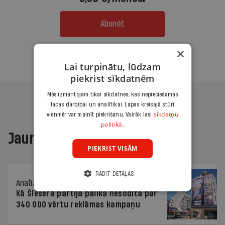
Abonēt
×
Citas abonēšanas iespējas meklē šeit
Lai turpinātu, lūdzam
piekrist sīkdatnēm
Mēs izmantojam tikai sīkdatnes, kas nepieciešamas
lapas darbībai un analītikai. Lapas kreisajā stūrī
sīkdatņu
vienmēr var mainīt piekrišanu. Vairāk lasi
politikā.
Jaunākajā žurnālā
PIEKRIST VISĀM
RĀDĪT DETAĻAS
Analīze
06.08.2026.
Kā Šlesera partija palika nesodīta par
340 000 vērtu reklāmas kampaņu