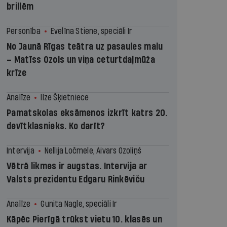
brillēm
Personība
Evelīna Stiene, speciāli Ir
No Jaunā Rīgas teātra uz pasaules malu
– Matīss Ozols un viņa ceturtdaļmūža
krīze
Analīze
Ilze Šķietniece
Pamatskolas eksāmenos izkrīt katrs 20.
devītklasnieks. Ko darīt?
Intervija
Nellija Ločmele, Aivars Ozoliņš
Vētrā likmes ir augstas. Intervija ar
Valsts prezidentu Edgaru Rinkēviču
Analīze
Gunita Nagle, speciāli Ir
Kāpēc Pierīgā trūkst vietu 10. klasēs un