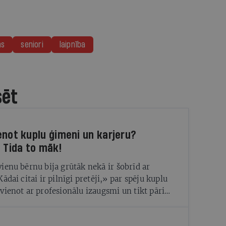
ms
seniori
laipnība
sēt
enot kuplu ģimeni un karjeru?
e Tida to māk!
ienu bērnu bija grūtāk nekā ir šobrīd ar
ādai citai ir pilnīgi pretēji,» par spēju kuplu
vienot ar profesionālu izaugsmi un tikt pāri
smagiem dzīves pārbaudījumiem saka fotogrāfe
Tīda