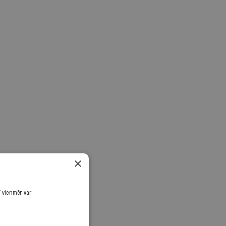
×
ī vienmēr var