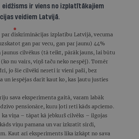
 eidžisms ir viens no izplatītākajiem
cijas veidiem Latvijā.
 par diskriminācijas izplatību Latvijā, vecuma
uzskatot gan par vecu, gan par jaunu) 44%
aunus cilvēkus (tā teikt, pārāk jauns, lai būtu
(ko nu vairs, viņš taču neko nespēj). Tomēr
i, jo šie cilvēki nereti ir vieni paši, bez
 un iespējas darīt kaut ko, kas ļautu justies
arīju sava eksperimenta gaitā, varam labāk
 dzīvo pensionāre, kuru ļoti reti kāds apciemo.
 ka viņa – tāpat kā jebkurš cilvēks – ilgojas
kāds viņu pamana un var izkratīt sirdi,
m. Kaut arī eksperiments lika izkāpt no sava