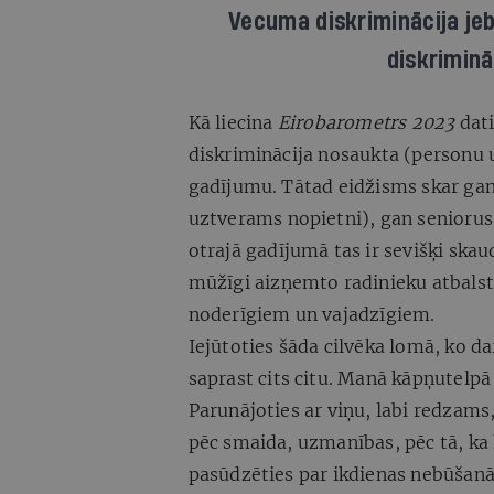
Vecuma diskriminācija jeb
diskriminā
Kā liecina
Eirobarometrs 2023
dati
diskriminācija nosaukta (personu 
gadījumu. Tātad eidžisms skar gan j
uztverams nopietni), gan seniorus 
otrajā gadījumā tas ir sevišķi skaudr
mūžīgi aizņemto radinieku atbalsta
noderīgiem un vajadzīgiem.
Iejūtoties šāda cilvēka lomā, ko d
saprast cits citu. Manā kāpņutelpā
Parunājoties ar viņu, labi redzams,
pēc smaida, uzmanības, pēc tā, ka 
pasūdzēties par ikdienas nebūšanā