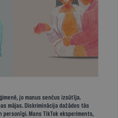
 ģimenē, jo manus senčus izsūtīja.
anas mājas. Diskriminācija dažādos tās
un personīgi. Mans TikTok eksperiments,