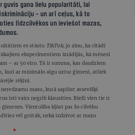
r guvis gana lielu popularitāti, lai
skrimināciju – un arī ceļus, kā to
oties līdzcilvēkos un ieviešot mazas,
adumos.
ezultātiem es stāstu
TikTok
, jo zinu, ka citādi
ākajiem eksperimentiem izrādījās, kā mēnesi
 tam – ar 50 eiro. Tā ir summa, kas daudziem
, kuri ar minimālo algu uztur ģimeni, atliek
rējie rēķini.
ā neredzamu masu, kurā saplūst atsevišķi
s īsti vairs negrib klausīties. Bieži vien tie ir
 ģimenes. Vientulība kļūst par šo cilvēku
ādīties vēl grūtāk, nekā izdzīvot ar mazu