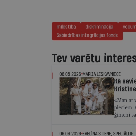
mīlestība
diskriminācija
vecu
Sabiedrības integrācijas fonds
Tev varētu intere
06.08.2026
MARIJA LESKAVNIECE
Kā savi
Kristīn
«Man ar v
pieciem. K
ģimeni sa
arī ļoti 
Kristīne 
06.08.2026
EVELĪNA STIENE, SPECIĀLI IR