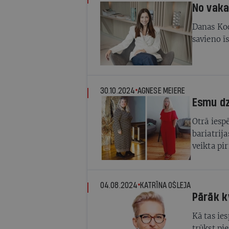
No vaka
Danas Ko
savieno ī
30.10.2024
AGNESE MEIERE
Esmu dz
Otrā iesp
bariatrij
veikta pir
gandrīz 6
04.08.2024
KATRĪNA OŠLEJA
Pārāk k
Kā tas ies
trūkst pi