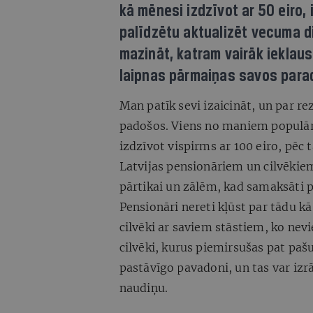
kā mēnesi izdzīvot ar 50 eiro, i
palīdzētu aktualizēt vecuma di
mazināt, katram vairāk ieklaus
laipnas pārmaiņas savos par
Man patīk sevi izaicināt, un par r
padošos. Viens no maniem populār
izdzīvot vispirms ar 100 eiro, pēc
Latvijas pensionāriem un cilvēkiem
pārtikai un zālēm, kad samaksāti pā
Pensionāri nereti kļūst par tādu k
cilvēki ar saviem stāstiem, ko nevien
cilvēki, kurus piemirsušas pat pašu
pastāvīgo pavadoni, un tas var izr
naudiņu.