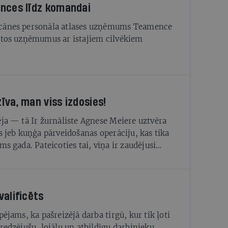
nces līdz komandai
cānes personāla atlases uzņēmums Teamence
stos uzņēmumus ar īstajiem cilvēkiem
īva, man viss izdosies!
ēja — tā Ir žurnāliste Agnese Meiere uztvēra
as jeb kuņģa pārveidošanas operāciju, kas tika
ms gada. Pateicoties tai, viņa ir zaudējusi
0 kilogramu un atguvusi spēju kustēties
valificēts
pējams, ka pašreizējā darba tirgū, kur tik ļoti
eredzējušu, lojālu un atbildīgu darbinieku,