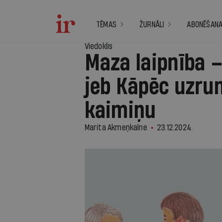
TĒMAS
ŽURNĀLI
ABONĒŠAN
Viedoklis
Maza laipnība –
jeb Kāpēc uzrun
kaimiņu
Marita Akmeņkalne
23.12.2024.