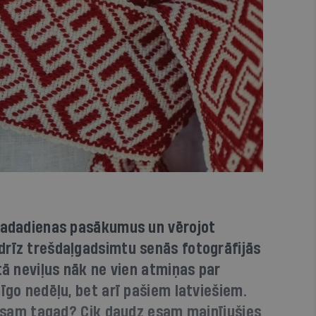
 gadadienas pasākumus un vērojot
drīz trešdaļgadsimtu senās fotogrāfijās
tā neviļus nāk ne vien atmiņas par
īgo nedēļu, bet arī pašiem latviešiem.
i esam tagad? Cik daudz esam mainījušies