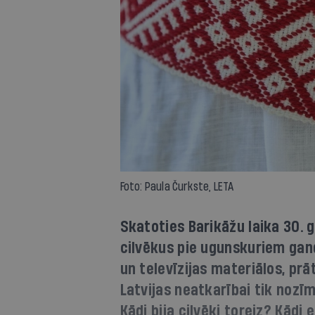
Foto: Paula Čurkste, LETA
Skatoties Barikāžu laika 30.
cilvēkus pie ugunskuriem gan
un televīzijas materiālos, prā
Latvijas neatkarībai tik nozīm
Kādi bija cilvēki toreiz? Kād