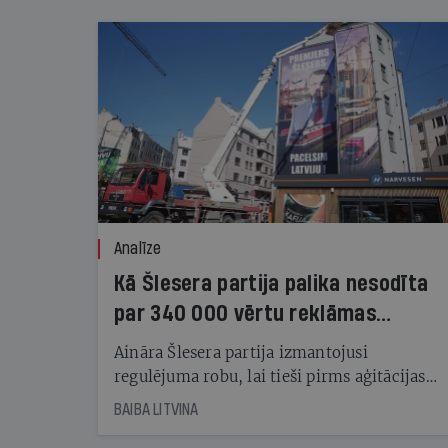
Analīze
Kā Šlesera partija palika nesodīta
par 340 000 vērtu reklāmas
kampaņu
Aināra Šlesera partija izmantojusi
regulējuma robu, lai tieši pirms aģitācijas
starta izreklamētos par summu, kas
BAIBA LITVINA
pārsniedz trešdaļu no likumīgi atļautajiem