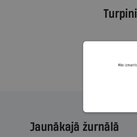
Turpini
Mēs izmantoj
Jaunākajā žurnālā