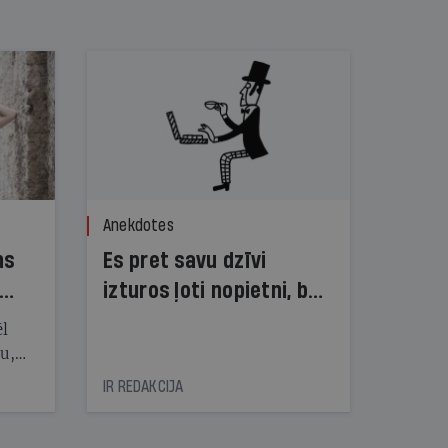
Anekdotes
ns
Es pret savu dzīvi
izturos ļoti nopietni, bet
dzīve pret mani — ne!
ēl
ju,
icas
IR REDAKCIJA
tītāju
tēm