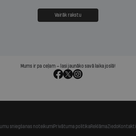
 defolts, ja tā nespēs
televīzijas ēterā ir 11 gadi
ksāt augstos procentus,
uzcītīga darba, mammas
āpārskaita jau trīs dienas
atbalsts un drosme turpi
Vairāk rakstu
s nākamās sapulces
meteovērojumus arī tad, 
ta vidū?
šķiet, ka tie nevienam na
vajadzīgi
Mums ir pa ceļam — lasi jaunāko savā laika joslā!
jumu sniegšanas noteikumi
Privātuma politika
Reklāma
Ziedo
Kontakti