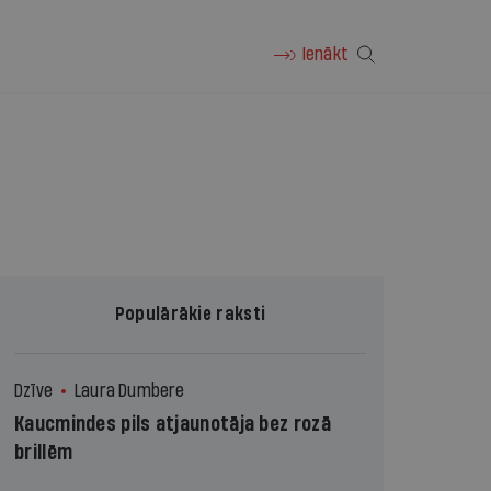
Ienākt
Populārākie raksti
Dzīve
Laura Dumbere
Kaucmindes pils atjaunotāja bez rozā
brillēm