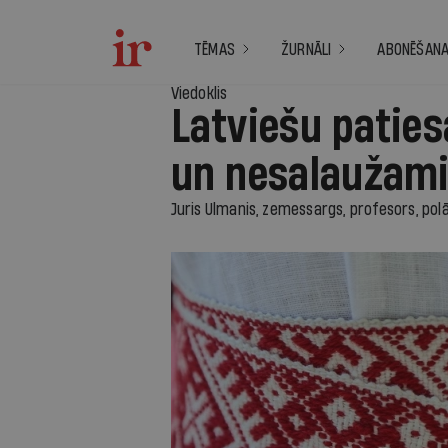
TĒMAS
ŽURNĀLI
ABONĒŠAN
Viedoklis
Latviešu paties
un nesalaužam
Juris Ulmanis, zemessargs, profesors, pol