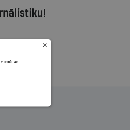
rnālistiku!
.
×
ī vienmēr var