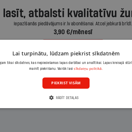
 lasīt, atbalsti kvalitatīvu žu
Iepazīšanās piedāvājums ir.lv abonēšanai. Atcel jebkurā brīdī
3,90 €/mēnesī
Abonēt
Lai turpinātu, lūdzam piekrist sīkdatnēm
am tikai sīkdatnes, kas nepieciešamas lapas darbībai un analītikai. Lapas kreisajā stūr
Citas abonēšanas iespējas meklē šeit
sīkdatņu politikā.
mainīt piekrišanu. Vairāk lasi
PIEKRIST VISĀM
RĀDĪT DETAĻAS