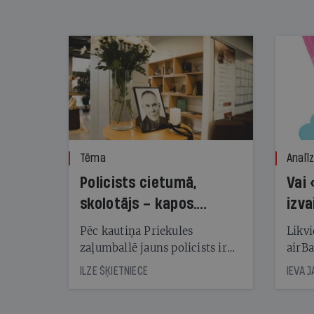
kampaņas tēriņiem. KNAB pārkāpumus
nekonstatē
Tēma
Analī
Policists cietumā,
Vai 
skolotājs – kapos.
izva
Reibuma cena Priekulē
Pēc kautiņa Priekules
Likvi
zaļumballē jauns policists ir
airBa
nonācis cietumā, bet
oblig
ILZE ŠĶIETNIECE
IEVA 
cienījams pedagogs — kapos.
šone
Tik traģiska ir izrādījusies
lemša