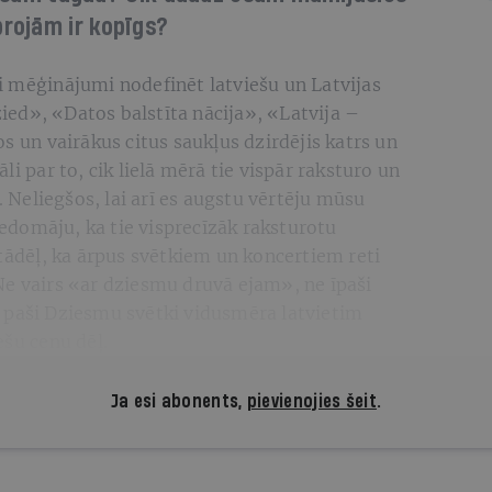
rojām ir kopīgs?
i mēģinājumi nodefinēt latviešu un Latvijas
dzied», «Datos balstīta nācija», «Latvija –
s un vairākus citus saukļus dzirdējis katrs un
li par to, cik lielā mērā tie vispār raksturo un
a. Neliegšos, lai arī es augstu vērtēju mūsu
domāju, ka tie visprecīzāk raksturotu
 tādēļ, ka ārpus svētkiem un koncertiem reti
Ne vairs «ar dziesmu druvā ejam», ne īpaši
 paši Dziesmu svētki vidusmēra latvietim
ešu cenu dēļ.
Ja esi abonents,
pievienojies šeit
.