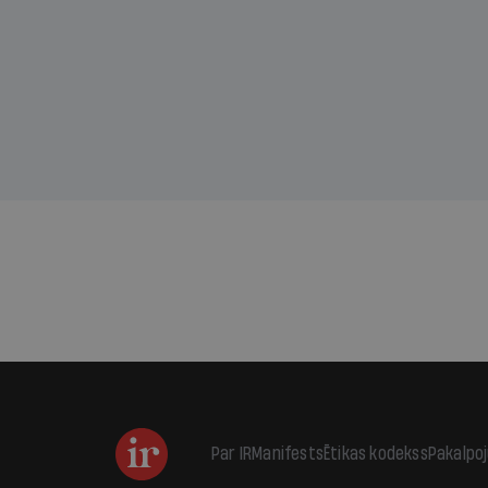
divu promiļu reibuma cena
draud
sama
kas j
pirm
augus
Par IR
Manifests
Ētikas kodekss
Pakalpo