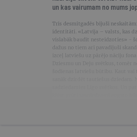
un kas vairumam no mums jop
Trīs desmitgadēs bijuši neskaitām
identitāti. «Latvija – valsts, kas 
vislabāk baudīt nesteidzoties» - šo
dažus no tiem arī pavadījuši skandā
izceļ latviešu uz pārējo nāciju fon
Dziesmu un Deju svētkus, tomēr ne
šodienas latviešu būtību. Kaut vai
sanāk dzirdēt tautiešus dziedam. 
sadziedamies Līgo svētkos. Un pat
kļūst grūti sasniedzami augsto biļ