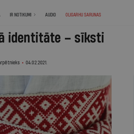
A
IR NOTIKUMI
AUDIO
OLIGARHU SARUNAS
ā identitāte – sīksti
i
ārpētnieks
04.02.2021.