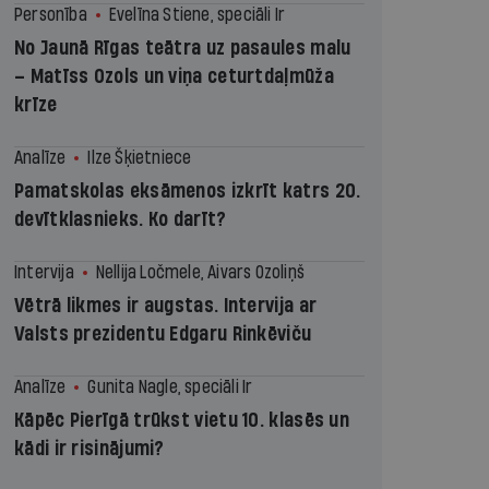
Personība
Evelīna Stiene, speciāli Ir
No Jaunā Rīgas teātra uz pasaules malu
– Matīss Ozols un viņa ceturtdaļmūža
krīze
Analīze
Ilze Šķietniece
Pamatskolas eksāmenos izkrīt katrs 20.
devītklasnieks. Ko darīt?
Intervija
Nellija Ločmele, Aivars Ozoliņš
Vētrā likmes ir augstas. Intervija ar
Valsts prezidentu Edgaru Rinkēviču
Analīze
Gunita Nagle, speciāli Ir
Kāpēc Pierīgā trūkst vietu 10. klasēs un
kādi ir risinājumi?