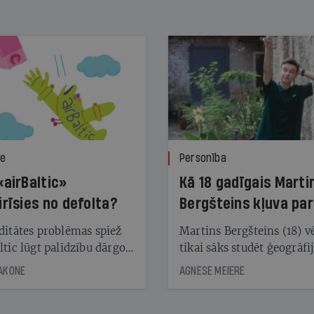
ze
Personība
«airBaltic»
Kā 18 gadīgais Marti
irīsies no defolta?
Bergšteins kļuva par
laika ziņu seju?
ditātes problēmas spiež
Martins Bergšteins (18) v
ltic lūgt palīdzību dārgo
tikai sāks studēt ģeogrāfi
āciju turētājiem, taču
bet viņa sacītajam jau uzt
JAKONE
AGNESE MEIERE
dēļ nebija kvoruma
tūkstošiem laika ziņu ska
nai. Vai lidsabiedrībai
Latvijā. Aiz dažām minū