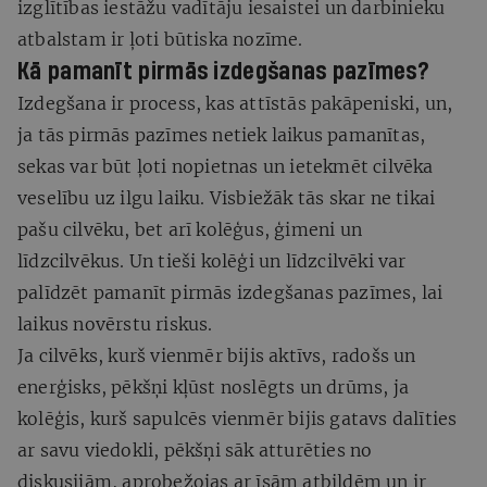
izglītības iestāžu vadītāju iesaistei un darbinieku
atbalstam ir ļoti būtiska nozīme.
Kā pamanīt pirmās izdegšanas pazīmes?
Izdegšana ir process, kas attīstās pakāpeniski, un,
ja tās pirmās pazīmes netiek laikus pamanītas,
sekas var būt ļoti nopietnas un ietekmēt cilvēka
veselību uz ilgu laiku. Visbiežāk tās skar ne tikai
pašu cilvēku, bet arī kolēģus, ģimeni un
līdzcilvēkus. Un tieši kolēģi un līdzcilvēki var
palīdzēt pamanīt pirmās izdegšanas pazīmes, lai
laikus novērstu riskus.
Ja cilvēks, kurš vienmēr bijis aktīvs, radošs un
enerģisks, pēkšņi kļūst noslēgts un drūms, ja
kolēģis, kurš sapulcēs vienmēr bijis gatavs dalīties
ar savu viedokli, pēkšņi sāk atturēties no
diskusijām, aprobežojas ar īsām atbildēm un ir