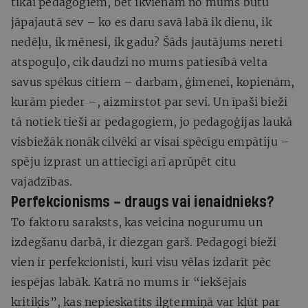
tikai pedagogiem, bet ikvienam no mums būtu
jāpajautā sev – ko es daru savā labā ik dienu, ik
nedēļu, ik mēnesi, ik gadu? Šāds jautājums nereti
atspoguļo, cik daudzi no mums patiesībā velta
savus spēkus citiem – darbam, ģimenei, kopienām,
kurām pieder –, aizmirstot par sevi. Un īpaši bieži
tā notiek tieši ar pedagogiem, jo pedagoģijas laukā
visbiežāk nonāk cilvēki ar visai spēcīgu empātiju –
spēju izprast un attiecīgi arī aprūpēt citu
vajadzības.
Perfekcionisms – draugs vai ienaidnieks?
To faktoru saraksts, kas veicina nogurumu un
izdegšanu darbā, ir diezgan garš. Pedagogi bieži
vien ir perfekcionisti, kuri visu vēlas izdarīt pēc
iespējas labāk. Katrā no mums ir “iekšējais
kritiķis”, kas nepieskatīts ilgtermiņā var kļūt par