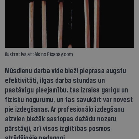
Ilustratīvs attēls no Pixabay.com
Mūsdienu darba vide bieži pieprasa augstu
efektivitāti, ilgas darba stundas un
pastāvīgu pieejamību, tas izraisa garīgu un
fizisku nogurumu, un tas savukārt var novest
pie izdegšanas. Ar profesionālo izdegšanu
aizvien biežāk sastopas dažādu nozaru
pārstāvji, arī visos izglītības posmos
strādājošie pedagogi.