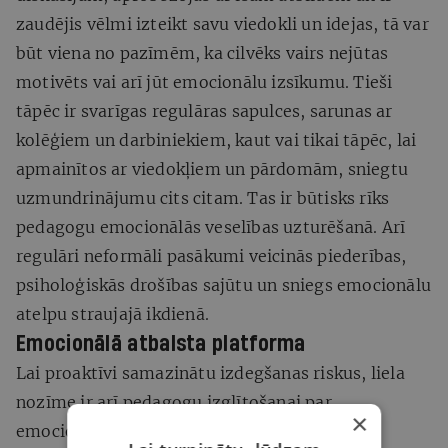
zaudējis vēlmi izteikt savu viedokli un idejas, tā var
būt viena no pazīmēm, ka cilvēks vairs nejūtas
motivēts vai arī jūt emocionālu izsīkumu. Tieši
tāpēc ir svarīgas regulāras sapulces, sarunas ar
kolēģiem un darbiniekiem, kaut vai tikai tāpēc, lai
apmainītos ar viedokļiem un pārdomām, sniegtu
uzmundrinājumu cits citam. Tas ir būtisks rīks
pedagogu emocionālās veselības uzturēšanā. Arī
regulāri neformāli pasākumi veicinās piederības,
psiholoģiskās drošības sajūtu un sniegs emocionālu
atelpu straujajā ikdienā.
Emocionālā atbalsta platforma
Lai proaktīvi samazinātu izdegšanas riskus, liela
nozīme ir arī pedagogu izglītošanai par
×
emocionālās un fiziskās labsajūtas nozīmi.