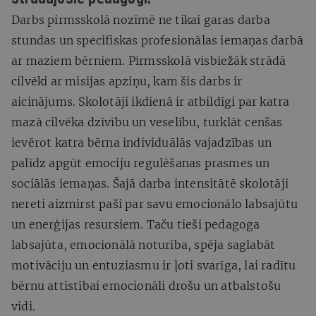
Darbs pirmsskolā nozīmē ne tikai garas darba
stundas un specifiskas profesionālas iemaņas darbā
ar maziem bērniem. Pirmsskolā visbiežāk strādā
cilvēki ar misijas apziņu, kam šis darbs ir
aicinājums. Skolotāji ikdienā ir atbildīgi par katra
mazā cilvēka dzīvību un veselību, turklāt cenšas
ievērot katra bērna individuālās vajadzības un
palīdz apgūt emociju regulēšanas prasmes un
sociālās iemaņas. Šajā darba intensitātē skolotāji
nereti aizmirst paši par savu emocionālo labsajūtu
un enerģijas resursiem. Taču tieši pedagoga
labsajūta, emocionālā noturība, spēja saglabāt
motivāciju un entuziasmu ir ļoti svarīga, lai radītu
bērnu attīstībai emocionāli drošu un atbalstošu
vidi.