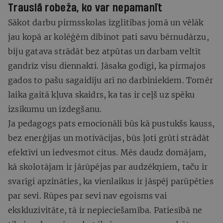
Trauslā robeža, ko var nepamanīt
Sākot darbu pirmsskolas izglītības jomā un vēlāk
jau kopā ar kolēģēm dibinot pati savu bērnudārzu,
biju gatava strādāt bez atpūtas un darbam veltīt
gandrīz visu diennakti. Jāsaka godīgi, ka pirmajos
gados to pašu sagaidīju arī no darbiniekiem. Tomēr
laika gaitā kļuva skaidrs, ka tas ir ceļš uz spēku
izsīkumu un izdegšanu.
Ja pedagogs pats emocionāli būs kā pustukšs kauss,
bez enerģijas un motivācijas, būs ļoti grūti strādāt
efektīvi un iedvesmot citus. Mēs daudz domājam,
kā skolotājam ir jārūpējas par audzēkņiem, taču ir
svarīgi apzināties, ka vienlaikus ir jāspēj parūpēties
par sevi. Rūpes par sevi nav egoisms vai
ekskluzivitāte, tā ir nepieciešamība. Patiesībā ne