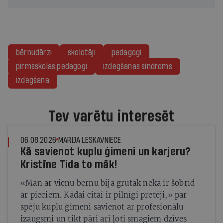
bērnudārzi
skolotāji
pedagogi
pirmsskolas pedagogi
izdegšanas sindroms
izdegšana
Tev varētu interesēt
06.08.2026
MARIJA LESKAVNIECE
Kā savienot kuplu ģimeni un karjeru?
Kristīne Tida to māk!
«Man ar vienu bērnu bija grūtāk nekā ir šobrīd
ar pieciem. Kādai citai ir pilnīgi pretēji,» par
spēju kuplu ģimeni savienot ar profesionālu
izaugsmi un tikt pāri arī ļoti smagiem dzīves