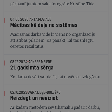
pārbaudījumiem saka fotogrāfe Kristīne Tīda
04.08.2026
ARTA PLATACE
Mācības kā daļa no sistēmas
Mācīšanās darba vidē ir viens no organizāciju
attīstības pīlāriem. Kā panākt, lai tās sniegtu
cerētos rezultātus
08.12.2024
AGNESE MEIERE
21. gadsimta sērga
Ko darba devēji var darīt, lai novērstu izdegšanu
02.10.2023
AGRA LIEĢE-DOLEŽKO
Neizdegt un neaiziet
Ar kādām metodēm sev tīkamāku padarīt darbu,