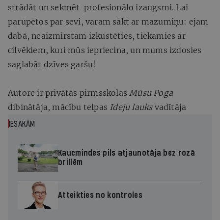
strādāt un sekmēt profesionālo izaugsmi. Lai
parūpētos par sevi, varam sākt ar mazumiņu: ejam
dabā, neaizmirstam izkustēties, tiekamies ar
cilvēkiem, kuri mūs iepriecina, un mums izdosies
saglabāt dzīves garšu!
Autore ir privātās pirmsskolas
Mūsu Poga
dibinātāja, mācību telpas
Ideju lauks
vadītāja
IESAKĀM
Kaucmindes pils atjaunotāja bez rozā
brillēm
Atteikties no kontroles