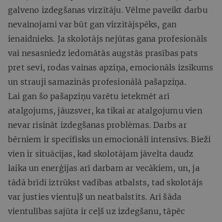
galveno izdegšanas virzītāju. Vēlme paveikt darbu
nevainojami var būt gan virzītājspēks, gan
ienaidnieks. Ja skolotājs nejūtas gana profesionāls
vai nesasniedz iedomātās augstās prasības pats
pret sevi, rodas vainas apziņa, emocionāls izsīkums
un strauji samazinās profesionālā pašapziņa.
Lai gan šo pašapziņu varētu ietekmēt arī
atalgojums, jāuzsver, ka tikai ar atalgojumu vien
nevar risināt izdegšanas problēmas. Darbs ar
bērniem ir specifisks un emocionāli intensīvs. Bieži
vien ir situācijas, kad skolotājam jāvelta daudz
laika un enerģijas arī darbam ar vecākiem, un, ja
tādā brīdī iztrūkst vadības atbalsts, tad skolotājs
var justies vientuļš un neatbalstīts. Arī šāda
vientulības sajūta ir ceļš uz izdegšanu, tāpēc