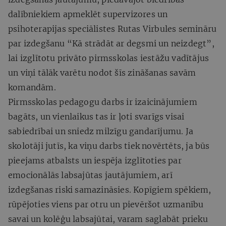
dalībniekiem apmeklēt supervizores un
psihoterapijas speciālistes Rutas Virbules semināru
par izdegšanu “Kā strādāt ar degsmi un neizdegt”,
lai izglītotu privāto pirmsskolas iestāžu vadītājus
un viņi tālāk varētu nodot šīs zināšanas savām
komandām.
Pirmsskolas pedagogu darbs ir izaicinājumiem
bagāts, un vienlaikus tas ir ļoti svarīgs visai
sabiedrībai un sniedz milzīgu gandarījumu. Ja
skolotāji jutīs, ka viņu darbs tiek novērtēts, ja būs
pieejams atbalsts un iespēja izglītoties par
emocionālās labsajūtas jautājumiem, arī
izdegšanas riski samazināsies. Kopīgiem spēkiem,
rūpējoties viens par otru un pievēršot uzmanību
savai un kolēģu labsajūtai, varam saglabāt prieku