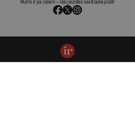
Mums ir pa ceļam — lasi jaunāko savā laika joslā!
Par IR
Manifests
Ētikas kodekss
Pakalpojumu sniegšanas noteikumi