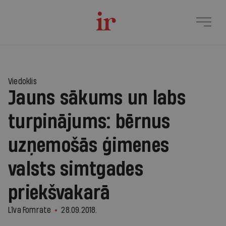
Viedoklis
Jauns sākums un labs
turpinājums: bērnus
uzņemošās ģimenes
valsts simtgades
priekšvakarā
Līva Fomrate
28.09.2018.