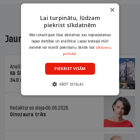
×
Lai turpinātu, lūdzam
piekrist sīkdatnēm
Mēs izmantojam tikai sīkdatnes, kas nepieciešamas
Jaunākajā žurnālā
lapas darbībai un analītikai. Lapas kreisajā stūrī
sīkdatņu
vienmēr var mainīt piekrišanu. Vairāk lasi
politikā.
Analīze
06.08.2026.
PIEKRIST VISĀM
Kā Šlesera partija palika nesodīta par
340 000 vērtu reklāmas kampaņu
RĀDĪT DETAĻAS
Redaktores sleja
06.08.2026.
Dinozaura triks