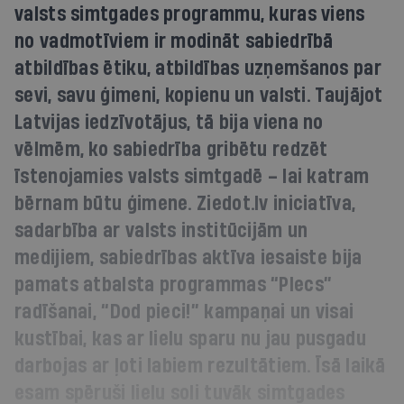
valsts simtgades programmu, kuras viens
no vadmotīviem ir modināt sabiedrībā
atbildības ētiku, atbildības uzņemšanos par
sevi, savu ģimeni, kopienu un valsti. Taujājot
Latvijas iedzīvotājus, tā bija viena no
vēlmēm, ko sabiedrība gribētu redzēt
īstenojamies valsts simtgadē – lai katram
bērnam būtu ģimene. Ziedot.lv iniciatīva,
sadarbība ar valsts institūcijām un
medijiem, sabiedrības aktīva iesaiste bija
pamats atbalsta programmas “Plecs”
radīšanai, “Dod pieci!” kampaņai un visai
kustībai, kas ar lielu sparu nu jau pusgadu
darbojas ar ļoti labiem rezultātiem. Īsā laikā
esam spēruši lielu soli tuvāk simtgades