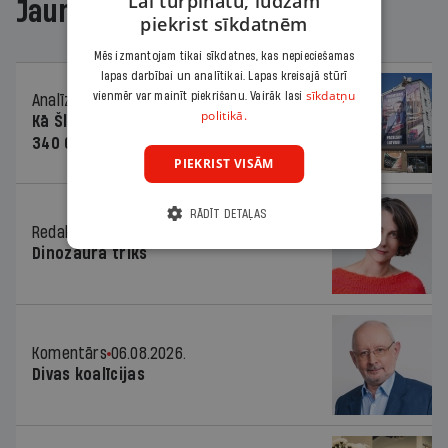
Lai turpinātu, lūdzam
Jaunākajā žurnālā
piekrist sīkdatnēm
Mēs izmantojam tikai sīkdatnes, kas nepieciešamas
lapas darbībai un analītikai. Lapas kreisajā stūrī
sīkdatņu
vienmēr var mainīt piekrišanu. Vairāk lasi
Analīze
06.08.2026.
politikā.
Kā Šlesera partija palika nesodīta par
340 000 vērtu reklāmas kampaņu
PIEKRIST VISĀM
RĀDĪT DETAĻAS
Redaktores sleja
06.08.2026.
Dinozaura triks
Komentārs
06.08.2026.
Divas koalīcijas