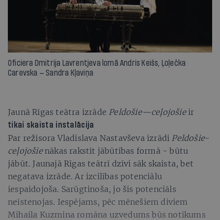
Oficiera Dmitrija Lavrentjeva lomā Andris Keišs, Ļoļečka
Carevska — Sandra Kļaviņa
Jaunā Rīgas teātra izrāde
Peldošie—ceļojošie
ir
tikai skaista instalācija
Par režisora Vladislava Nastavševa izrādi
Peldošie
-
ceļojošie
nākas rakstīt jābūtības formā - būtu
jābūt. Jaunajā Rīgas teātrī dzīvi sāk skaista, bet
negatava izrāde. Ar izcilības potenciālu
iespaidojoša. Sarūgtinoša, jo šis potenciāls
neīstenojas. Iespējams, pēc mēnešiem diviem
Mihaila Kuzmina romāna uzvedums būs notikums