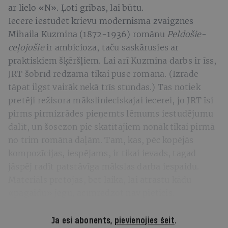
ar lielo «N». Ļoti gribas, lai būtu.
Iecere iestudēt krievu modernisma zvaigznes
Mihaila Kuzmina (1872-1936) romānu
Peldošie
-
ceļojošie
ir ambicioza, taču saskārusies ar
praktiskiem šķēršļiem. Lai arī Kuzmina darbs ir īss,
JRT šobrīd redzama tikai puse romāna. (Izrāde
tāpat ilgst vairāk nekā trīs stundas.) Tas notiek
pretēji režisora mākslinieciskajai iecerei, jo JRT īsi
pirms pirmizrādes pieņemts lēmums iestudējumu
dalīt, un šosezon pie skatītājiem nonāk tikai pirmā
no trim romāna daļām. Tam, kas, pēc kopējās
kompozīcijas, iespējams, ir tikai ievads, tagad
jāspēj radīt patstāvīga mākslas darba iespaidu.
Materiāls pretojas, bet laika, lai atrastu kādu
«pagaidu» jēgu, acīmredzot nav pieticis.
Ja esi abonents,
pievienojies šeit
.