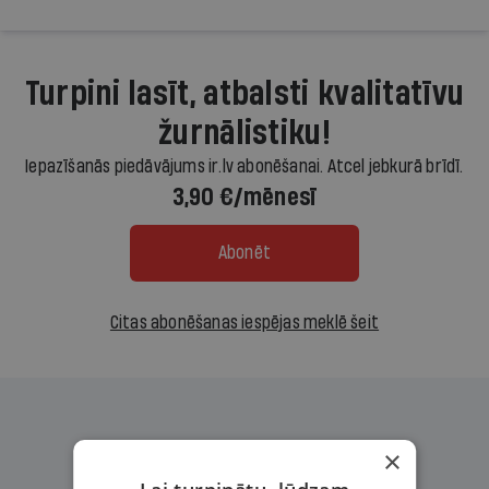
Turpini lasīt, atbalsti kvalitatīvu
žurnālistiku!
Iepazīšanās piedāvājums ir.lv abonēšanai. Atcel jebkurā brīdī.
3,90 €/mēnesī
Abonēt
Citas abonēšanas iespējas meklē šeit
×