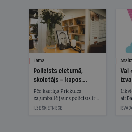
nekonstatē
Tēma
Analī
Policists cietumā,
Vai 
skolotājs – kapos.
izva
Reibuma cena Priekulē
Pēc kautiņa Priekules
Likvi
zaļumballē jauns policists ir
airBa
nonācis cietumā, bet
oblig
ILZE ŠĶIETNIECE
IEVA 
cienījams pedagogs — kapos.
šone
Tik traģiska ir izrādījusies
lemša
divu promiļu reibuma cena
draud