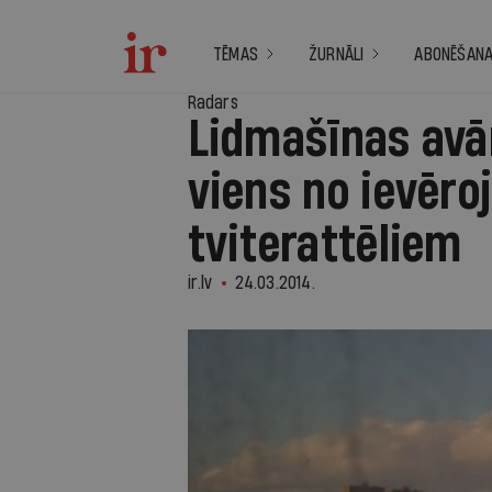
TĒMAS
ŽURNĀLI
ABONĒŠAN
Radars
Lidmašīnas avā
viens no ievēr
tviterattēliem
ir.lv
24.03.2014.