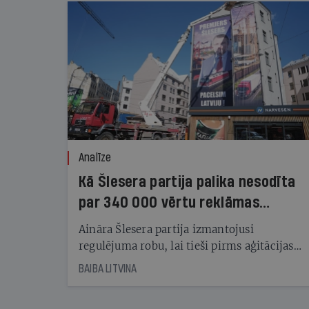
Analīze
Kā Šlesera partija palika nesodīta
par 340 000 vērtu reklāmas
kampaņu
Aināra Šlesera partija izmantojusi
regulējuma robu, lai tieši pirms aģitācijas
starta izreklamētos par summu, kas
BAIBA LITVINA
pārsniedz trešdaļu no likumīgi atļautajiem
kampaņas tēriņiem. KNAB pārkāpumus