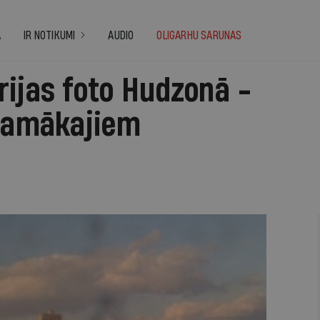
A
IR NOTIKUMI
AUDIO
OLIGARHU SARUNAS
rijas foto Hudzonā -
ojamākajiem