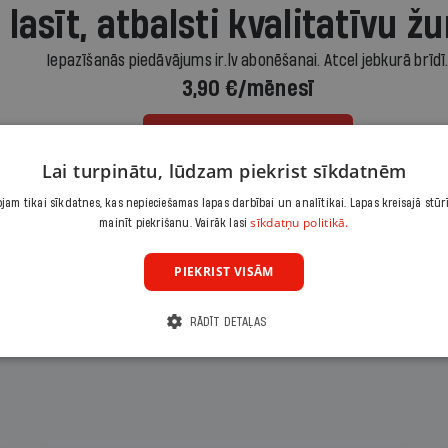
 lasīt, atbalsti kvalitatīvu žu
Iepazīšanās piedāvājums ir.lv abonēšanai. Atcel jebkurā brīdī
3,90 €/mēnesī
Abonēt
Lai turpinātu, lūdzam piekrist sīkdatnēm
Citas abonēšanas iespējas meklē šeit
am tikai sīkdatnes, kas nepieciešamas lapas darbībai un analītikai. Lapas kreisajā stūr
sīkdatņu politikā.
mainīt piekrišanu. Vairāk lasi
PIEKRIST VISĀM
RĀDĪT DETAĻAS