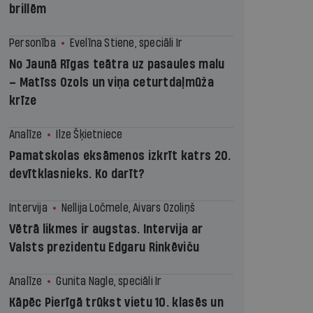
brillēm
Personība
Evelīna Stiene, speciāli Ir
No Jaunā Rīgas teātra uz pasaules malu
– Matīss Ozols un viņa ceturtdaļmūža
krīze
Analīze
Ilze Šķietniece
Pamatskolas eksāmenos izkrīt katrs 20.
devītklasnieks. Ko darīt?
Intervija
Nellija Ločmele, Aivars Ozoliņš
Vētrā likmes ir augstas. Intervija ar
Valsts prezidentu Edgaru Rinkēviču
Analīze
Gunita Nagle, speciāli Ir
Kāpēc Pierīgā trūkst vietu 10. klasēs un