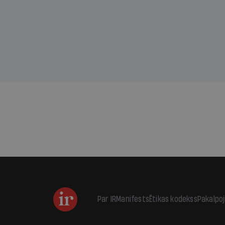
sama
kas j
pirm
augus
Par IR
Manifests
Ētikas kodekss
Pakalpo