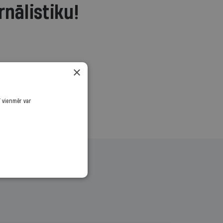
rnālistiku!
.
×
ī vienmēr var