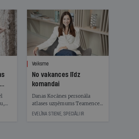
Veiksme
ns
No vakances līdz
komandai
ēl
Danas Kocānes personāla
ju,
atlases uzņēmums Teamence
icas
savieno īstos uzņēmumus ar
EVELĪNA STIENE, SPECIĀLI IR
tītāju
īstajiem cilvēkiem
tēm