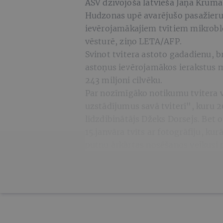
ASV dzīvojošā latvieša Jāņa Krūma
Hudzonas upē avarējušo pasažieru 
ievērojamākajiem tvītiem mikrobl
vēsturē, ziņo LETA/AFP.
Svinot tvitera astoto gadadienu, br
astoņus ievērojamākos ierakstus m
243 miljoni cilvēku.
Par nozīmīgāko notikumu tvitera vē
uzstādījumus savā tviterī", kuru 
līdzdibinātājs Džeks Dorsejs. Bet 
15.janvāra tvīts ar fotogrāfiju, 
putnu ārkārtas nosēšanos veikusī 