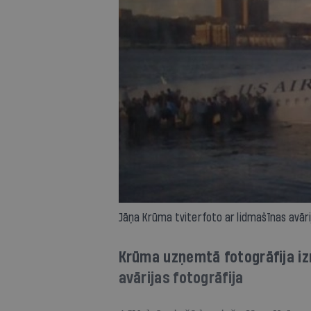
Jāņa Krūma tviterfoto ar lidmašīnas avāri
Krūma uzņemtā fotogrāfija izr
avārijas fotogrāfija