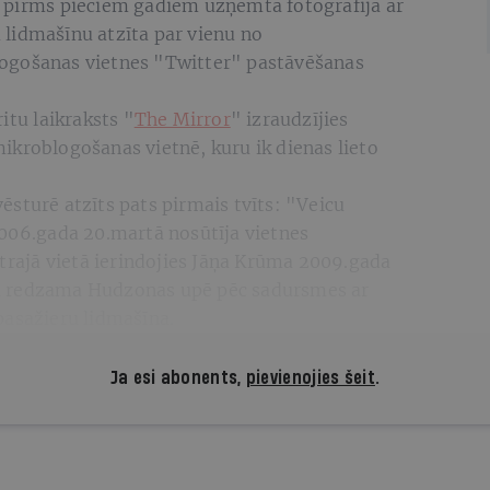
 pirms pieciem gadiem uzņemtā fotogrāfija ar
lidmašīnu atzīta par vienu no
ogošanas vietnes "Twitter" pastāvēšanas
itu laikraksts "
The Mirror
" izraudzījies
ikroblogošanas vietnē, kuru ik dienas lieto
sturē atzīts pats pirmais tvīts: "Veicu
2006.gada 20.martā nosūtīja vietnes
otrajā vietā ierindojies Jāņa Krūma 2009.gada
kurā redzama Hudzonas upē pēc sadursmes ar
pasažieru lidmašīna.
Ja esi abonents,
pievienojies šeit
.