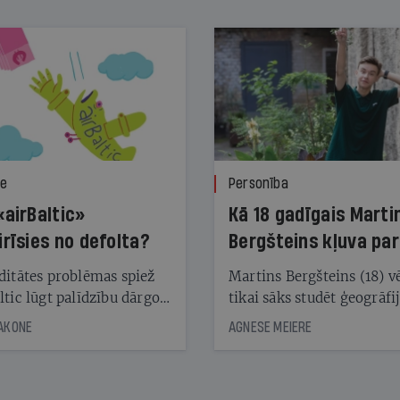
ze
Personība
«airBaltic»
Kā 18 gadīgais Marti
irīsies no defolta?
Bergšteins kļuva par
laika ziņu seju?
ditātes problēmas spiež
Martins Bergšteins (18) v
ltic lūgt palīdzību dārgo
tikai sāks studēt ģeogrāfi
āciju turētājiem, taču
bet viņa sacītajam jau uzt
JAKONE
AGNESE MEIERE
dēļ nebija kvoruma
tūkstošiem laika ziņu ska
nai. Vai lidsabiedrībai
Latvijā. Aiz dažām minū
 defolts, ja tā nespēs
televīzijas ēterā ir 11 gadi