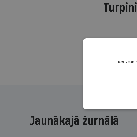
Turpini
Mēs izmantoj
Jaunākajā žurnālā