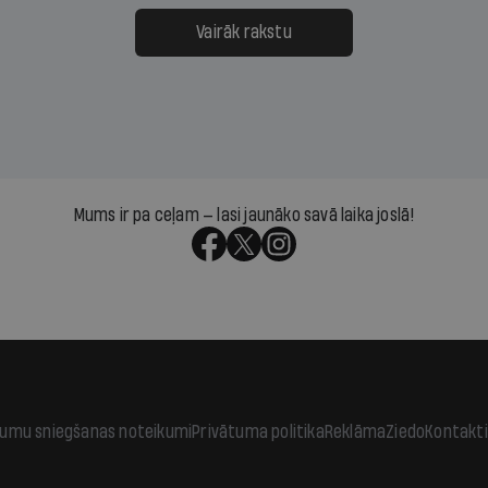
ksāt augstos procentus,
uzcītīga darba, mammas
āpārskaita jau trīs dienas
atbalsts un drosme turpi
Vairāk rakstu
s nākamās sapulces
meteovērojumus arī tad, 
ta vidū?
šķiet, ka tie nevienam na
vajadzīgi
Mums ir pa ceļam — lasi jaunāko savā laika joslā!
jumu sniegšanas noteikumi
Privātuma politika
Reklāma
Ziedo
Kontakti