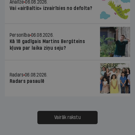
Analīze
06.08.2026.
Vai «airBaltic» izvairīsies no defolta?
Personība
06.08.2026.
Kā 18 gadīgais Martins Bergšteins
kļuva par laika ziņu seju?
Radars
06.08.2026.
Radars pasaulē
Vairāk rakstu