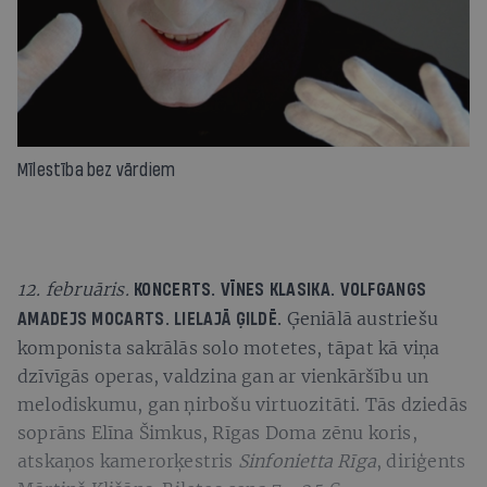
Mīlestība bez vārdiem
12.
februāris.
KONCERTS.
VĪNES KLASIKA. VOLFGANGS
Ģeniālā austriešu
AMADEJS MOCARTS.
LIELAJĀ ĢILDĒ.
komponista sakrālās solo motetes, tāpat kā viņa
dzīvīgās operas, valdzina gan ar vienkāršību un
melodiskumu, gan ņirbošu virtuozitāti. Tās dziedās
soprāns Elīna Šimkus, Rīgas Doma zēnu koris,
atskaņos kamerorķestris
Sinfonietta Rīga
, diriģents