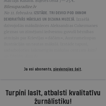
Mārtiņš Klišāns. Biļetes cena 7—25 €.
Bilesuparadize.lv
No
11.
februāra.
IZSTĀDE.
TRI DEVICI POD OKNOM
Izraēlā
DEKORATĪVĀS MĀKSLAS UN DIZAINA MUZEJĀ.
dzīvojošās mākslinieces Aleksandras Cukermanes
gleznas un zīmējumi iedvesmu guvuši bērnības
atmiņās par Krievijas «dāčām», Austrumeiropas
ilustrācijās un tautas mākslā. Izstāde tapusi,
sadarbojoties laikmetīgās mākslas centram
kim?
un DMDM.
Kim.lv
Ja esi abonents,
pievienojies šeit
.
Turpini lasīt, atbalsti kvalitatīvu
žurnālistiku!