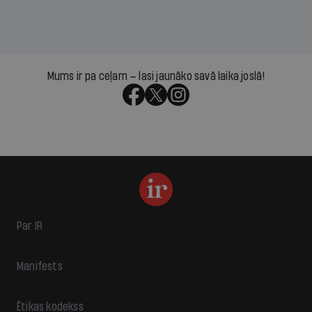
Mums ir pa ceļam — lasi jaunāko savā laika joslā!
Par IR
Manifests
Ētikas kodekss