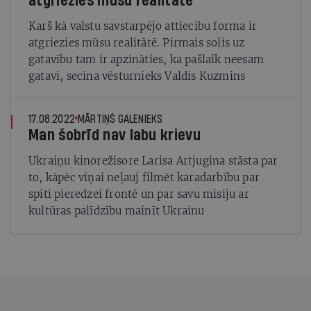
atgriezies mūsu realitātē
Karš kā valstu savstarpējo attiecību forma ir
atgriezies mūsu realitātē. Pirmais solis uz
gatavību tam ir apzināties, ka pašlaik neesam
gatavi, secina vēsturnieks Valdis Kuzmins
17.08.2022
MĀRTIŅŠ GALENIEKS
Man šobrīd nav labu krievu
Ukraiņu kinorežisore Larisa Artjugina stāsta par
to, kāpēc viņai neļauj filmēt karadarbību par
spīti pieredzei frontē un par savu misiju ar
kultūras palīdzību mainīt Ukrainu