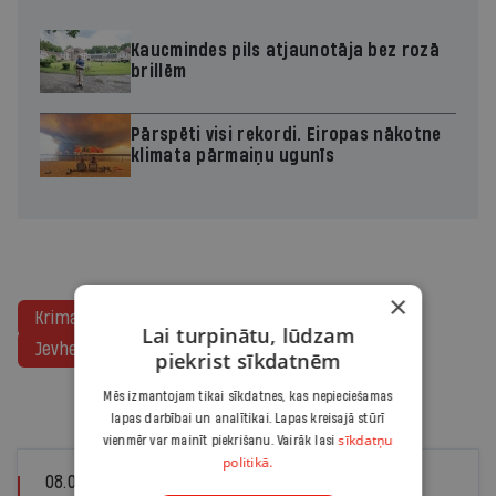
Kaucmindes pils atjaunotāja bez rozā
brillēm
Pārspēti visi rekordi. Eiropas nākotne
klimata pārmaiņu ugunīs
×
Krimas aneksija
Artdocfest
karš Ukrainā
Lai turpinātu, lūdzam
Jevhens Titarenko
piekrist sīkdatnēm
Mēs izmantojam tikai sīkdatnes, kas nepieciešamas
Tev varētu interesēt
lapas darbībai un analītikai. Lapas kreisajā stūrī
sīkdatņu
vienmēr var mainīt piekrišanu. Vairāk lasi
politikā.
08.03.2023
AGNESE MEIERE