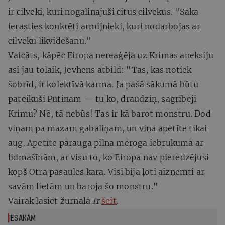
ir cilvēki, kuri nogalinājuši citus cilvēkus. "Sāka
ierasties konkrēti armijnieki, kuri nodarbojas ar
cilvēku likvidēšanu."
Vaicāts, kāpēc Eiropa nereaģēja uz Krimas aneksiju
asi jau tolaik, Jevhens atbild: "Tas, kas notiek
šobrīd, ir kolektīvā karma. Ja pašā sākumā būtu
pateikuši Putinam — tu ko, draudziņ, sagribēji
Krimu? Nē, tā nebūs! Tas ir kā barot monstru. Dod
viņam pa mazam gabaliņam, un viņa apetīte tikai
aug. Apetīte pārauga pilna mēroga iebrukumā ar
lidmašīnām, ar visu to, ko Eiropa nav pieredzējusi
kopš Otrā pasaules kara. Visi bija ļoti aizņemti ar
savām lietām un baroja šo monstru."
Vairāk lasiet žurnālā
Ir
šeit
.
IESAKĀM