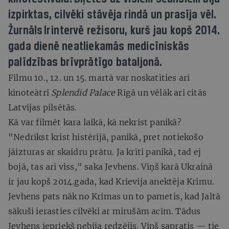
izpirktas, cilvēki stāvēja rindā un prasīja vēl.
Žurnāls Ir intervē režisoru, kurš jau kopš 2014.
gada dienē neatliekamās medicīniskās
palīdzības brīvprātīgo bataljonā.
Filmu 10., 12. un 15. martā var noskatīties arī
kinoteātrī
Splendid Palace
Rīgā un vēlāk arī citās
Latvijas pilsētās.
Kā var filmēt kara laikā, kā nekrist panikā?
"Nedrīkst krist histērijā, panikā, pret notiekošo
jāizturas ar skaidru prātu. Ja krīti panikā, tad ej
bojā, tas arī viss," saka Jevhens. Viņš karā Ukrainā
ir jau kopš 2014.gada, kad Krievija anektēja Krimu.
Jevhens pats nāk no Krimas un to pametis, kad Jaltā
sākuši ierasties cilvēki ar mirušām acīm. Tādus
Jevhens iepriekš nebija redzējis. Viņš sapratis — tie