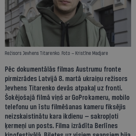
Režisors Jevhens Titarenko. Foto — Kristīne Madjare
Pēc dokumentālās filmas Austrumu fronte
pirmizrādes Latvijā 8. martā ukraiņu režisors
Jevhens Titarenko devās atpakaļ uz fronti.
Šokējošajā filmā viņš ar GoPro kameru, mobilo
telefonu un īstu filmēšanas kameru fiksējis
neizskaistinātu kara ikdienu — sakropļoti
ķermeņi un posts. Filma izrādīta Berlīnes
kinofestivālā. Biļetes uz visiem seansiem bija