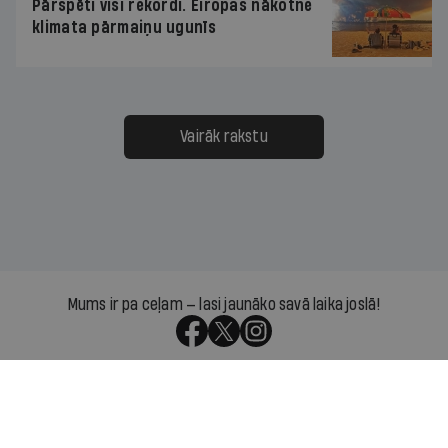
Pārspēti visi rekordi. Eiropas nākotne
klimata pārmaiņu ugunīs
Vairāk rakstu
Mums ir pa ceļam — lasi jaunāko savā laika joslā!