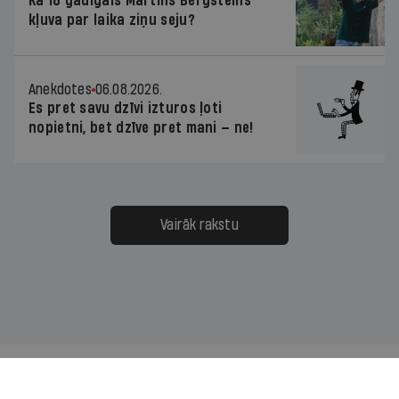
Kā 18 gadīgais Martins Bergšteins
kļuva par laika ziņu seju?
Anekdotes
06.08.2026.
Es pret savu dzīvi izturos ļoti
nopietni, bet dzīve pret mani — ne!
Vairāk rakstu
Mums ir pa ceļam — lasi jaunāko savā laika joslā!