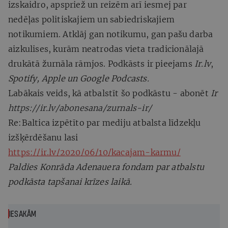
izskaidro, apspriež un reizēm arī iesmej par
nedēļas politiskajiem un sabiedriskajiem
notikumiem. Atklāj gan notikumu, gan pašu darba
aizkulises, kurām neatrodas vieta tradicionālajā
drukātā žurnāla rāmjos. Podkāsts ir pieejams
Ir.lv
,
Spotify, Apple un Google Podcasts.
Labākais veids, kā atbalstīt šo podkāstu - abonēt
Ir
https://ir.lv/abonesana/zurnals-ir/
Re:Baltica izpētīto par mediju atbalsta līdzekļu
izšķērdēšanu lasi
https://ir.lv/2020/06/10/kacajam-karmu/
Paldies Konrāda Adenauera fondam par atbalstu
podkāsta tapšanai krīzes laikā.
IESAKĀM