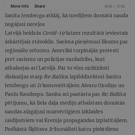
Sanita Jemberga atklāj, kā medijiem domātā nauda
nogājusi neceļos
Latvijā beidzās
Covid-19
krīzes rezultātā ieviestais
ārkārtējais stāvoklis. Saeima pieņēmusi likumu par
reģionālo reformu. Amerikā turpinājās protesti
pret rasismu un policijas vardarbību, kuri
atbalsojas arī Latvijā. Par to visu uzdzirkstī
diskusijas starp
Re:Baltic
a izpilddirektori Sanitu
Jembergu un
Ir
komentētājiem Aivaru Ozoliņu un
Paulu Raudsepu. Sanita arī pastāsta par
Re:Baltica
pētījumu, kā liela daļa mediju atbalstam domātās
naudas aizgājusi mazvērtīgiem izklaides
raidījumiem vai Kremļa propagandas izplatītājiem.
Podkāstā Šķiltava
Ir
žurnālisti katru piektdienu