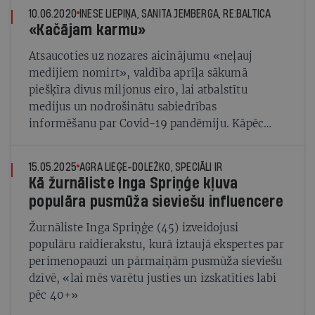
10.06.2020
INESE LIEPIŅA, SANITA JEMBERGA, RE:BALTICA
«Kačājam karmu»
Atsaucoties uz nozares aicinājumu «neļauj
medijiem nomirt», valdība aprīļa sākumā
piešķīra divus miljonus eiro, lai atbalstītu
medijus un nodrošinātu sabiedrības
informēšanu par Covid-19 pandēmiju. Kāpēc
daļa naudas noklīdusi neceļos — gan Kremļa
propagandas izplatītājiem, gan tukšām pļāpām?
15.05.2025
AGRA LIEĢE-DOLEŽKO, SPECIĀLI IR
Kā žurnāliste Inga Spriņģe kļuva
populāra pusmūža sieviešu influencere
Žurnāliste Inga Spriņģe (45) izveidojusi
populāru raidierakstu, kurā iztaujā ekspertes par
perimenopauzi un pārmaiņām pusmūža sieviešu
dzīvē, «lai mēs varētu justies un izskatīties labi
pēc 40+»