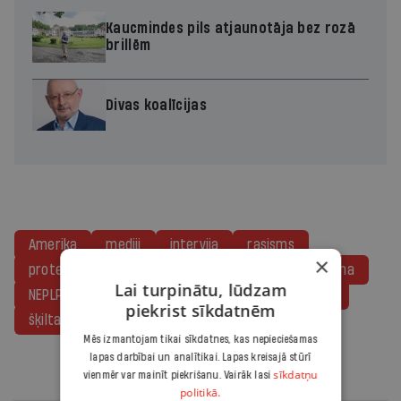
Kaucmindes pils atjaunotāja bez rozā
brillēm
Divas koalīcijas
Amerika
mediji
intervija
rasisms
×
protesti
Kultūras ministrija
reģionālā reforma
Lai turpinātu, lūdzam
NEPLP
Re:Baltica
propaganda
podkāsts
piekrist sīkdatnēm
šķiltava
Covid-19
Mēs izmantojam tikai sīkdatnes, kas nepieciešamas
lapas darbībai un analītikai. Lapas kreisajā stūrī
sīkdatņu
vienmēr var mainīt piekrišanu. Vairāk lasi
Tev varētu interesēt
politikā.