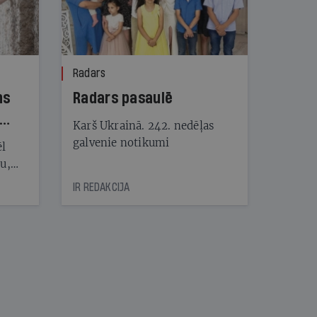
Radars
ns
Radars pasaulē
Karš Ukrainā. 242. nedēļas
galvenie notikumi
ēl
ju,
icas
IR REDAKCIJA
tītāju
tēm
nāt
kad
v