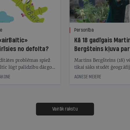
ze
Personība
«airBaltic»
Kā 18 gadīgais Marti
irīsies no defolta?
Bergšteins kļuva par
laika ziņu seju?
ditātes problēmas spiež
Martins Bergšteins (18) v
ltic lūgt palīdzību dārgo
tikai sāks studēt ģeogrāfi
āciju turētājiem, taču
bet viņa sacītajam jau uzt
JAKONE
AGNESE MEIERE
dēļ nebija kvoruma
tūkstošiem laika ziņu ska
nai. Vai lidsabiedrībai
Latvijā. Aiz dažām minū
 defolts, ja tā nespēs
televīzijas ēterā ir 11 gadi
ksāt augstos procentus,
uzcītīga darba, mammas
āpārskaita jau trīs dienas
atbalsts un drosme turpi
Vairāk rakstu
s nākamās sapulces
meteovērojumus arī tad, 
ta vidū?
šķiet, ka tie nevienam na
vajadzīgi