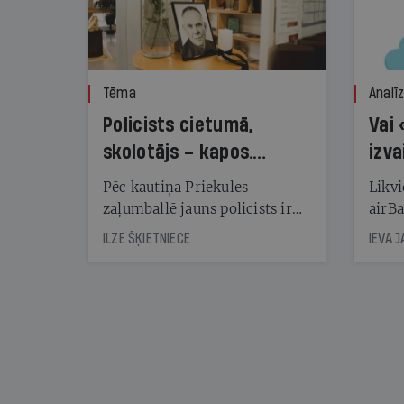
Tēma
Analī
Policists cietumā,
Vai 
skolotājs – kapos.
izva
Reibuma cena Priekulē
Pēc kautiņa Priekules
Likvi
zaļumballē jauns policists ir
airBa
nonācis cietumā, bet
oblig
ILZE ŠĶIETNIECE
IEVA 
cienījams pedagogs — kapos.
šone
Tik traģiska ir izrādījusies
lemša
divu promiļu reibuma cena
draud
sama
kas j
pirm
augus