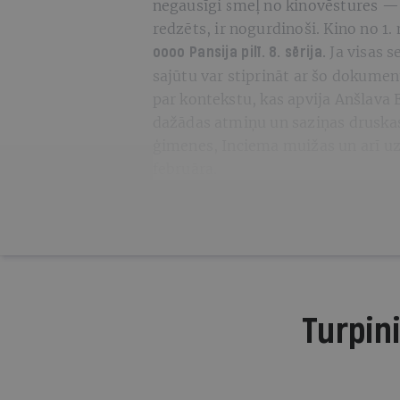
negausīgi smeļ no kinovēstures — š
redzēts, ir nogurdinoši. Kino no 1.
Ja visas s
oooo
Pansija pilī. 8. sērija.
sajūtu var stiprināt ar šo dokumen
par kontekstu, kas apvija Anšlava 
dažādas atmiņu un saziņas druskas,
ģimenes, Inciema muižas un arī uz ī
februāra.
Turpini