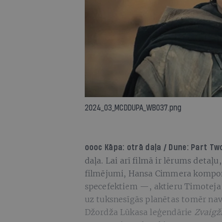
2024_03_MCDDUPA_WB037.png
oooc
Kāpa: otrā daļa / Dune: Part Tw
daļa. Lai arī filmā ir lērums detaļu
filmējumi, Hansa Cimmera komponē
specefektiem —, aktieru Timoteja 
uz tuksnesīgās planētas tomēr na
Džordža Lūkasa leģendārie
Zvaigž