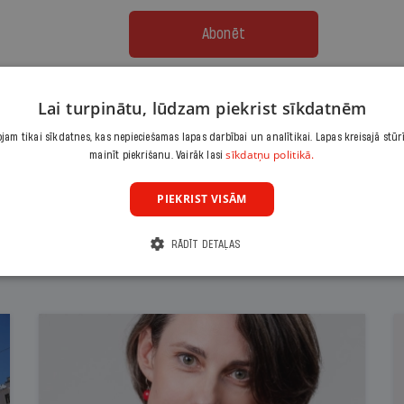
Abonēt
Citas abonēšanas iespējas meklē šeit
Lai turpinātu, lūdzam piekrist sīkdatnēm
am tikai sīkdatnes, kas nepieciešamas lapas darbībai un analītikai. Lapas kreisajā stūr
sīkdatņu politikā.
mainīt piekrišanu. Vairāk lasi
PIEKRIST VISĀM
RĀDĪT DETAĻAS