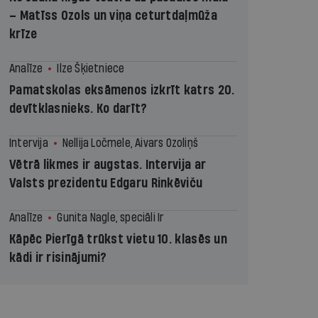
– Matīss Ozols un viņa ceturtdaļmūža
krīze
Analīze
Ilze Šķietniece
Pamatskolas eksāmenos izkrīt katrs 20.
devītklasnieks. Ko darīt?
Intervija
Nellija Ločmele, Aivars Ozoliņš
Vētrā likmes ir augstas. Intervija ar
Valsts prezidentu Edgaru Rinkēviču
Analīze
Gunita Nagle, speciāli Ir
Kāpēc Pierīgā trūkst vietu 10. klasēs un
kādi ir risinājumi?