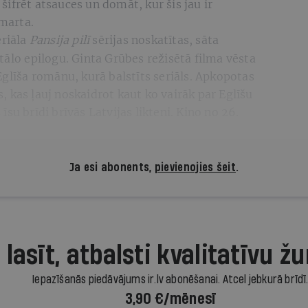
ifrēt atsauces un domāt, kur šis jau ir
 marta.
eriāla
Pansija pilī
sērijas noskatītas, sāta
tālo epilogu. Ginta Grūbes režisētā filma vēsta
Eglīša romānu, kurā balstīts seriāls. Apkopotas
 kas ļauj noskaidrot kaut ko vairāk par Eglīšu
su brīdi brīvās Latvijas likteni. Kino no 26.
Ja esi abonents,
pievienojies šeit
.
 lasīt, atbalsti kvalitatīvu žu
Iepazīšanās piedāvājums ir.lv abonēšanai. Atcel jebkurā brīdī
3,90 €/mēnesī