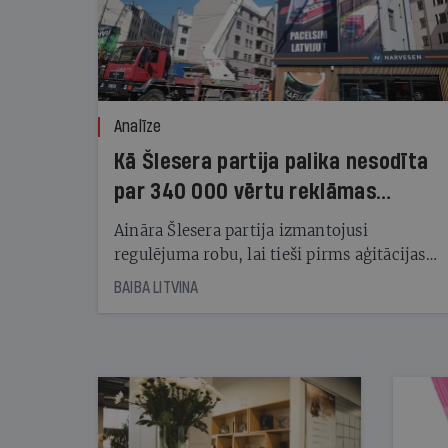
Analīze
Kā Šlesera partija palika nesodīta
par 340 000 vērtu reklāmas
kampaņu
Aināra Šlesera partija izmantojusi
regulējuma robu, lai tieši pirms aģitācijas
starta izreklamētos par summu, kas
BAIBA LITVINA
pārsniedz trešdaļu no likumīgi atļautajiem
kampaņas tēriņiem. KNAB pārkāpumus
nekonstatē