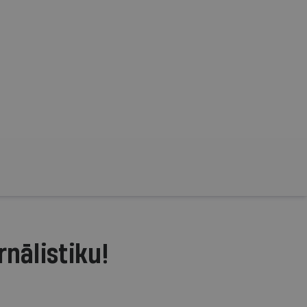
rnālistiku!
.