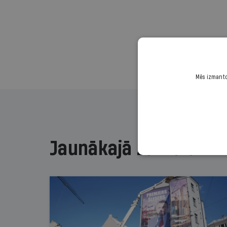
Mēs izmantoj
Jaunākajā žurnālā