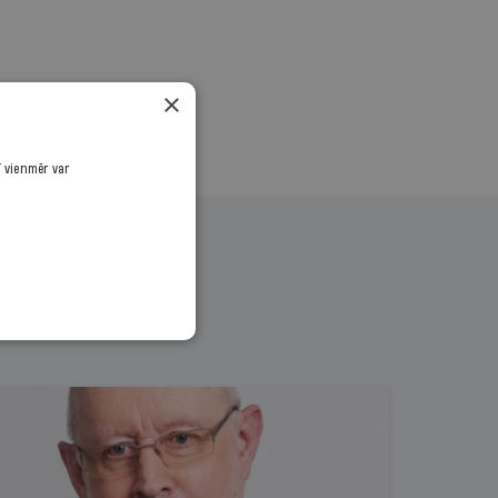
×
ī vienmēr var