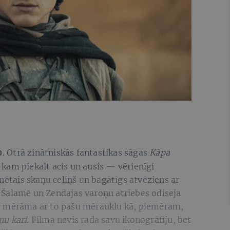
Otrā zinātniskās fantastikas sāgas
Kāpa
o.
, kam piekalt acis un ausis — vērienīgi
tais skaņu celiņš un bagātīgs atvēziens ar
Šalamē un Zendajas varoņu atriebes odiseja
v mērāma ar to pašu mērauklu kā, piemēram,
ņu kari
. Filma nevis rada savu ikonogrāfiju, bet