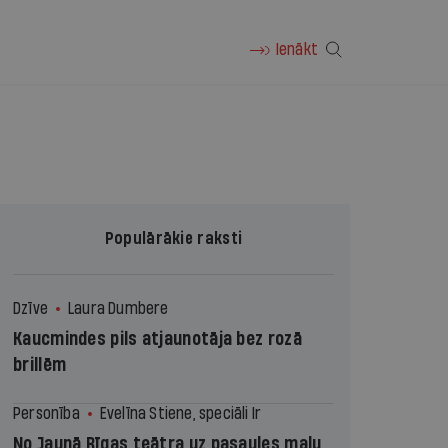
Ienākt
Populārākie raksti
Dzīve
Laura Dumbere
Kaucmindes pils atjaunotāja bez rozā
brillēm
Personība
Evelīna Stiene, speciāli Ir
No Jaunā Rīgas teātra uz pasaules malu