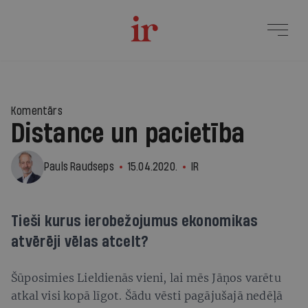
Komentārs
Distance un pacietība
Pauls Raudseps
15.04.2020.
IR
Tieši kurus ierobežojumus ekonomikas
atvērēji vēlas atcelt?
Šūposimies Lieldienās vieni, lai mēs Jāņos varētu
atkal visi kopā līgot. Šādu vēsti pagājušajā nedēļā