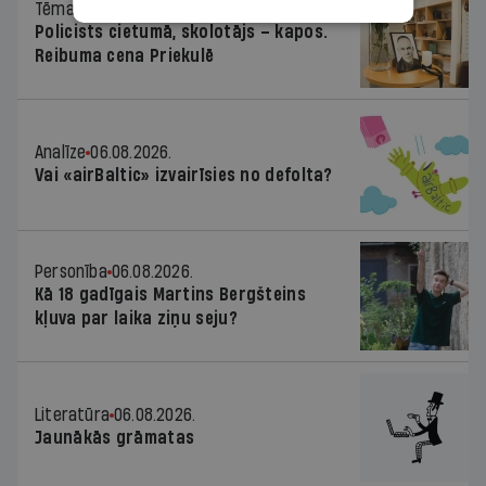
Tēma
06.08.2026.
Policists cietumā, skolotājs – kapos.
Reibuma cena Priekulē
Analīze
06.08.2026.
Vai «airBaltic» izvairīsies no defolta?
Personība
06.08.2026.
Kā 18 gadīgais Martins Bergšteins
kļuva par laika ziņu seju?
Literatūra
06.08.2026.
Jaunākās grāmatas