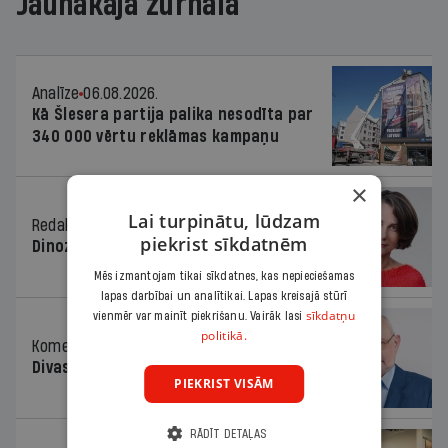
Jaunākajā žurnālā
Analīze
06.08.2026.
Kā Šlesera partija palika nesodīta par
340 000 vērtu reklāmas kampaņu
×
Lai turpinātu, lūdzam
Redaktores sleja
06.08.2026.
piekrist sīkdatnēm
Dinozaura triks
Mēs izmantojam tikai sīkdatnes, kas nepieciešamas
lapas darbībai un analītikai. Lapas kreisajā stūrī
sīkdatņu
vienmēr var mainīt piekrišanu. Vairāk lasi
politikā.
Komentārs
06.08.2026.
Divas koalīcijas
PIEKRIST VISĀM
RĀDĪT DETAĻAS