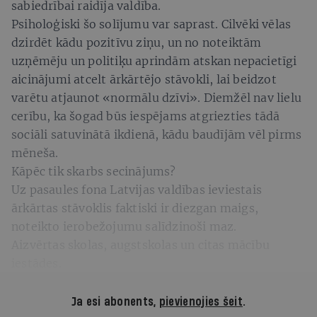
sabiedrībai raidīja valdība.
Psiholoģiski šo solījumu var saprast. Cilvēki vēlas
dzirdēt kādu pozitīvu ziņu, un no noteiktām
uzņēmēju un politiķu aprindām atskan nepacietīgi
aicinājumi atcelt ārkārtējo stāvokli, lai beidzot
varētu atjaunot «normālu dzīvi». Diemžēl nav lielu
cerību, ka šogad būs iespējams atgriezties tādā
sociāli satuvinātā ikdienā, kādu baudījām vēl pirms
mēneša.
Kāpēc tik skarbs secinājums?
Uz pasaules fona Latvijas valdības ieviestais
ārkārtas stāvoklis faktiski ir diezgan maigs,
noteikto ierobežojumu salīdzinoši maz.
Aizvērtas skolas, augstskolas un citas mācību
iestādes.
Ja esi abonents,
pievienojies šeit
.