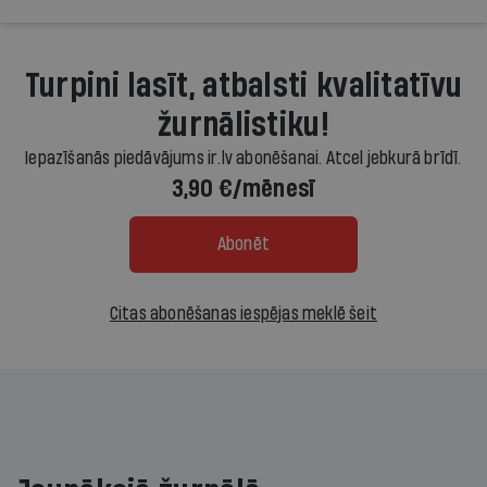
Turpini lasīt, atbalsti kvalitatīvu
žurnālistiku!
Iepazīšanās piedāvājums ir.lv abonēšanai. Atcel jebkurā brīdī.
3,90 €/mēnesī
Abonēt
Citas abonēšanas iespējas meklē šeit