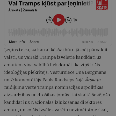
Ļeņins teica, ka katrai ķēkšai būtu jāspēj pārvaldīt
valsti, un vairāki Trampa izvēlētie kandidāti uz
amatiem viņa valdībā liek domāt, ka viņš ir šīs
ideoloģijas piekritējs. Vēsturniece Una Bergmane
un
Ir
komentētājs Pauls Raudseps šajā
Ārskata
raidījumā vērtē Trampa nominācijas ārpolitikas,
aizsardzības un drošības jomās, tai skaitā šokējošo
kandidāti uz Nacionālās izlūkošanas direktores
amatu, un ko šīs izvēles varētu nozīmēt Amerikai,