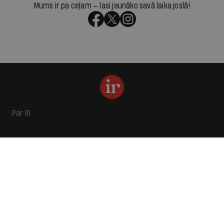
Mums ir pa ceļam — lasi jaunāko savā laika joslā!
Par IR
Manifests
Ētikas kodekss
Pakalpojumu sniegšanas noteikumi