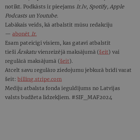
notikt. Podkāsts ir pieejams
Ir.lv
,
Spotify, Apple
Podcasts un Youtube.
Labākais veids, kā atbalstīt mūsu redakciju
—
abonēt
Ir.
Esam pateicīgi visiem, kas gatavi atbalstīt
tieši
Ārskatu
vienreizējā maksājumā (
šeit
) vai
regulārā maksājumā (
šeit
).
Atcelt savu regulāro ziedojumu jebkurā brīdī varat
šeit:
billing.stripe.com
Mediju atbalsta fonda ieguldījums no Latvijas
valsts budžeta līdzekļiem. #SIF_MAF2024