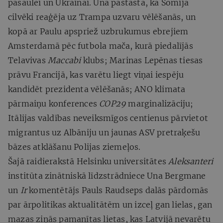
pasaulei un Ukrainai. Una pastāsta, kā Somijā
cilvēki reaģēja uz Trampa uzvaru vēlēšanās, un
kopā ar Paulu apspriež uzbrukumus ebrejiem
Amsterdamā pēc futbola mača, kurā piedalījās
Telavivas
Maccabi
klubs; Marinas Lepēnas tiesas
prāvu Francijā, kas varētu liegt viņai iespēju
kandidēt prezidenta vēlēšanās; ANO klimata
pārmaiņu konferences
COP29
marginalizāciju;
Itālijas valdības neveiksmīgos centienus pārvietot
migrantus uz Albāniju un jaunas ASV pretraķešu
bāzes atklāšanu Polijas ziemeļos.
Šajā raidierakstā Helsinku universitātes
Aleksanteri
institūta zinātniskā līdzstrādniece Una Bergmane
un
Ir
komentētājs Pauls Raudseps dalās pārdomās
par ārpolitikas aktualitātēm un izceļ gan lielas, gan
mazas ziņās pamanītas lietas, kas Latvijā nevarētu