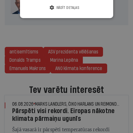
Divas koalīcijas
RĀDĪT DETAĻAS
antisemītisms
ASV prezidenta vēlēšanas
Donalds Tramps
Marina Lepēna
Emanuels Makrons
ANO klimata konference
Tev varētu interesēt
06.08.2026
MARKS LANDLERS, ČIKO HARLANS UN REIMONDS DŽUNS, © THE NEW YORK TIMES NEWS SERVICE
Pārspēti visi rekordi. Eiropas nākotne
klimata pārmaiņu ugunīs
Šajā vasarā ir pārspēti temperatūras rekordi