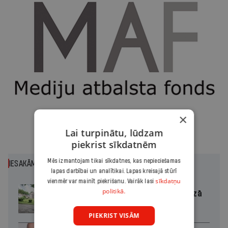
×
Lai turpinātu, lūdzam
piekrist sīkdatnēm
Mēs izmantojam tikai sīkdatnes, kas nepieciešamas
IESAKĀM
lapas darbībai un analītikai. Lapas kreisajā stūrī
sīkdatņu
vienmēr var mainīt piekrišanu. Vairāk lasi
politikā.
Kaucmindes pils atjaunotāja bez rozā
brillēm
PIEKRIST VISĀM