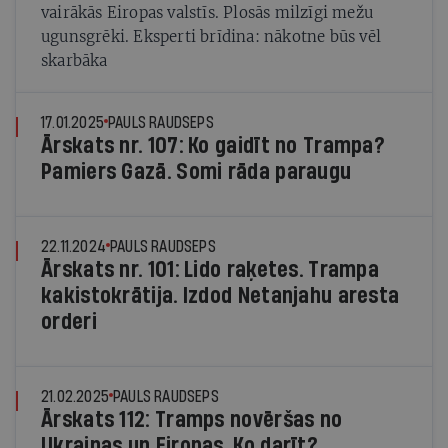
vairākās Eiropas valstīs. Plosās milzīgi mežu
ugunsgrēki. Eksperti brīdina: nākotne būs vēl
skarbāka
17.01.2025
PAULS RAUDSEPS
Ārskats nr. 107: Ko gaidīt no Trampa?
Pamiers Gazā. Somi rāda paraugu
22.11.2024
PAULS RAUDSEPS
Ārskats nr. 101: Lido raķetes. Trampa
kakistokrātija. Izdod Netanjahu aresta
orderi
21.02.2025
PAULS RAUDSEPS
Ārskats 112: Tramps novēršas no
Ukrainas un Eiropas. Ko darīt?