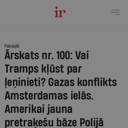
Pasaulē
Ārskats nr. 100: Vai
Tramps kļūst par
ļeņinieti? Gazas konflikts
Amsterdamas ielās.
Amerikai jauna
pretraķešu bāze Polijā