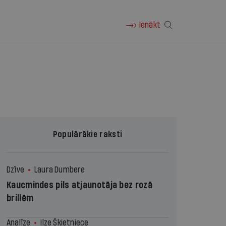
Ienākt
Populārākie raksti
Dzīve
Laura Dumbere
Kaucmindes pils atjaunotāja bez rozā
brillēm
Analīze
Ilze Šķietniece