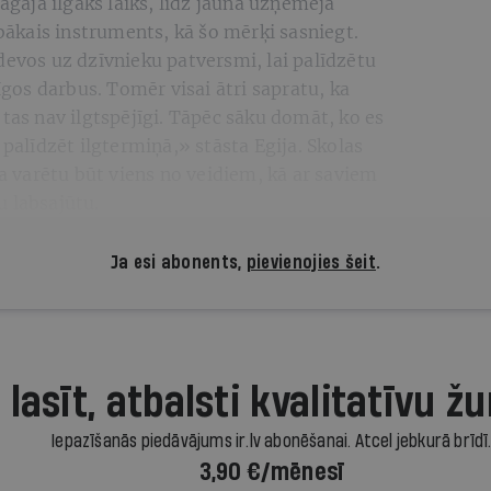
āja ilgāks laiks, līdz jaunā uzņēmēja
abākais instruments, kā šo mērķi sasniegt.
devos uz dzīvnieku patversmi, lai palīdzētu
tīgos darbus. Tomēr visai ātri sapratu, ka
 tas nav ilgtspējīgi. Tāpēc sāku domāt, ko es
 palīdzēt ilgtermiņā,» stāsta Egija. Skolas
ja varētu būt viens no veidiem, kā ar saviem
u labsajūtu.
Ja esi abonents,
pievienojies šeit
.
 lasīt, atbalsti kvalitatīvu žu
Iepazīšanās piedāvājums ir.lv abonēšanai. Atcel jebkurā brīdī
3,90 €/mēnesī