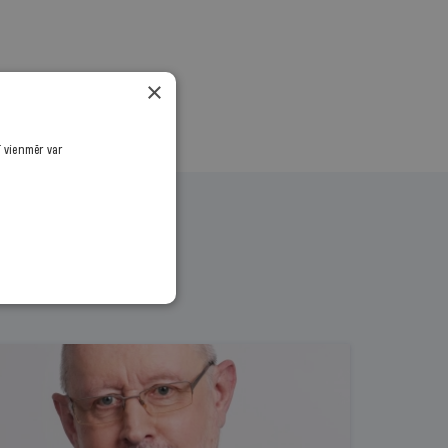
×
ī vienmēr var