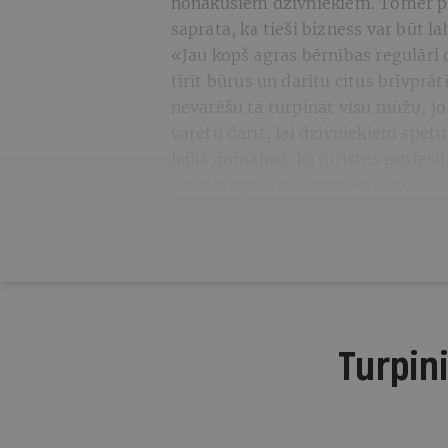
nonākušiem dzīvniekiem. Tomēr pag
saprata, ka tieši bizness var būt l
«Jau kopš agras bērnības regulāri 
tīrīt būrus un darītu citus brīvprā
nevarēšu tā turpināt visu mūžu, jo
varētu darīt, lai dzīvniekiem spētu
laikā domājusi, ka juristes profesi
darbiem palīdzēt uzlabot dzīvniek
Turpini