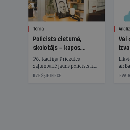
Tēma
Analī
Policists cietumā,
Vai 
skolotājs – kapos.
izva
Reibuma cena Priekulē
Pēc kautiņa Priekules
Likvi
zaļumballē jauns policists ir
airBa
nonācis cietumā, bet
oblig
ILZE ŠĶIETNIECE
IEVA 
cienījams pedagogs — kapos.
šone
Tik traģiska ir izrādījusies
lemša
divu promiļu reibuma cena
draud
sama
kas j
pirm
augus