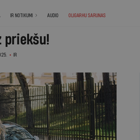
A
IR NOTIKUMI
AUDIO
OLIGARHU SARUNAS
z priekšu!
025.
IR