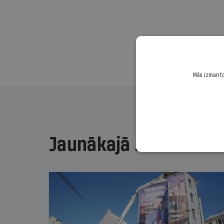
Mēs izmantoj
Jaunākajā žurnālā