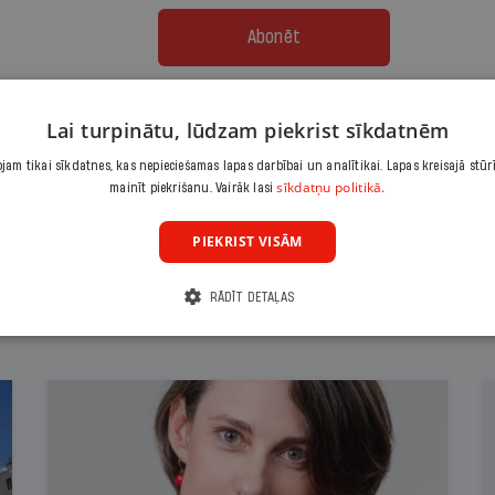
Abonēt
Citas abonēšanas iespējas meklē šeit
Lai turpinātu, lūdzam piekrist sīkdatnēm
am tikai sīkdatnes, kas nepieciešamas lapas darbībai un analītikai. Lapas kreisajā stūr
sīkdatņu politikā.
mainīt piekrišanu. Vairāk lasi
PIEKRIST VISĀM
RĀDĪT DETAĻAS