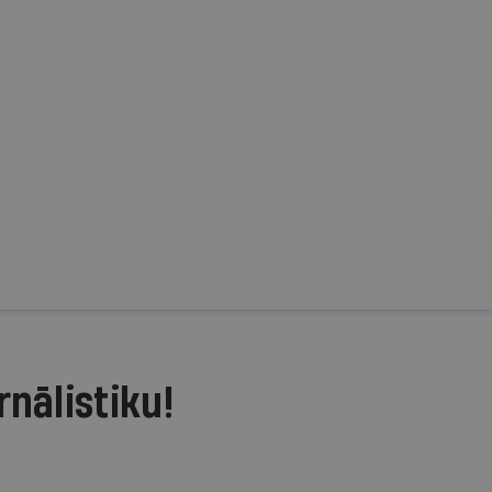
rnālistiku!
.