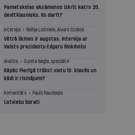
Pamatskolas eksāmenos izkrīt katrs 20.
devītklasnieks. Ko darīt?
Intervija
Nellija Ločmele, Aivars Ozoliņš
Vētrā likmes ir augstas. Intervija ar
Valsts prezidentu Edgaru Rinkēviču
Analīze
Gunita Nagle, speciāli Ir
Kāpēc Pierīgā trūkst vietu 10. klasēs un
kādi ir risinājumi?
Komentārs
Pauls Raudseps
Latviešu borati