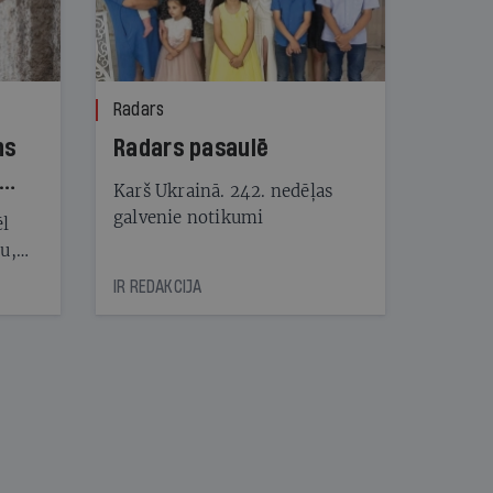
Radars
ns
Radars pasaulē
Karš Ukrainā. 242. nedēļas
galvenie notikumi
ēl
ju,
icas
IR REDAKCIJA
tītāju
tēm
nāt
kad
v