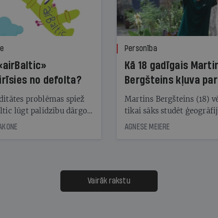
ze
Personība
«airBaltic»
Kā 18 gadīgais Marti
irīsies no defolta?
Bergšteins kļuva par
laika ziņu seju?
ditātes problēmas spiež
Martins Bergšteins (18) v
ltic lūgt palīdzību dārgo
tikai sāks studēt ģeogrāfi
āciju turētājiem, taču
bet viņa sacītajam jau uzt
JAKONE
AGNESE MEIERE
dēļ nebija kvoruma
tūkstošiem laika ziņu ska
nai. Vai lidsabiedrībai
Latvijā. Aiz dažām minū
 defolts, ja tā nespēs
televīzijas ēterā ir 11 gadi
ksāt augstos procentus,
uzcītīga darba, mammas
āpārskaita jau trīs dienas
atbalsts un drosme turpi
Vairāk rakstu
s nākamās sapulces
meteovērojumus arī tad, 
ta vidū?
šķiet, ka tie nevienam na
vajadzīgi