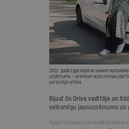
2022. gadā Egija kopā ar saviem kursabie
uzņēmumu — premium auto nomas platform
personīgā arhīva
Bijusī Ox Drive vadītāja un līd
veiksmīgu jaunuzņēmumu un n
Egijai Gailumai jau kopš bērnības i