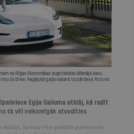
driem no Rīgas Ekonomikas augstskolas dibināja savu
u Ox Drive. Pagājušā gada vasarā to pārdeva. Foto no
zīpašniece Egija Gailuma atklāj, kā radīt
o tā vēl veiksmīgāk atvadīties
r skaidrs, ka viņa vēlas palīdzēt patversmēs