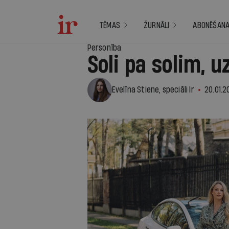
TĒMAS
ŽURNĀLI
ABONĒŠAN
Personība
Soli pa solim, u
Evelīna Stiene, speciāli Ir
20.01.2
1