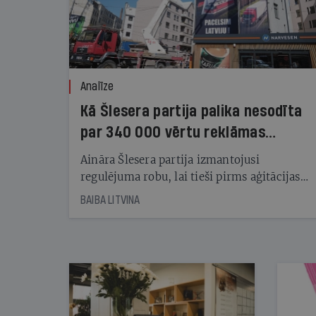
Analīze
Kā Šlesera partija palika nesodīta
par 340 000 vērtu reklāmas
kampaņu
Aināra Šlesera partija izmantojusi
regulējuma robu, lai tieši pirms aģitācijas
starta izreklamētos par summu, kas
BAIBA LITVINA
pārsniedz trešdaļu no likumīgi atļautajiem
kampaņas tēriņiem. KNAB pārkāpumus
nekonstatē