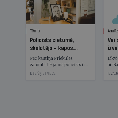
Tēma
Analī
Policists cietumā,
Vai 
skolotājs – kapos.
izva
Reibuma cena Priekulē
Pēc kautiņa Priekules
Likvi
zaļumballē jauns policists ir
airBa
nonācis cietumā, bet
oblig
ILZE ŠĶIETNIECE
IEVA 
cienījams pedagogs — kapos.
šone
Tik traģiska ir izrādījusies
lemša
divu promiļu reibuma cena
draud
sama
kas j
pirm
augus