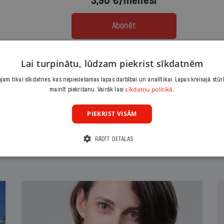
3,90 €/mēnesī
Abonēt
Citas abonēšanas iespējas meklē šeit
Lai turpinātu, lūdzam piekrist sīkdatnēm
am tikai sīkdatnes, kas nepieciešamas lapas darbībai un analītikai. Lapas kreisajā stūr
sīkdatņu politikā.
mainīt piekrišanu. Vairāk lasi
PIEKRIST VISĀM
RĀDĪT DETAĻAS