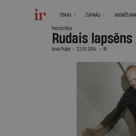
TĒMAS
ŽURNĀLI
ABONĒŠAN
Personība
Rudais lapsēns
Ieva Puķe
22.01.2014.
IR