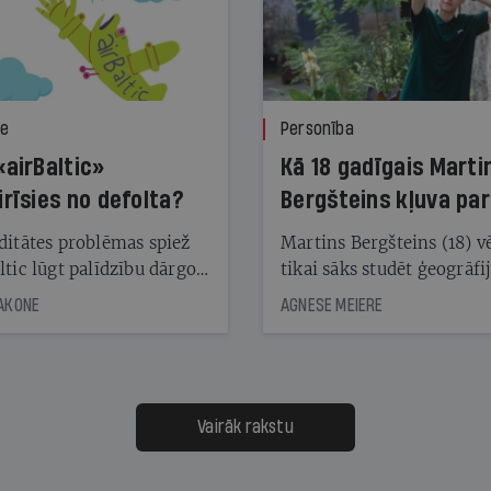
ze
Personība
«airBaltic»
Kā 18 gadīgais Marti
irīsies no defolta?
Bergšteins kļuva par
laika ziņu seju?
ditātes problēmas spiež
Martins Bergšteins (18) v
ltic lūgt palīdzību dārgo
tikai sāks studēt ģeogrāfi
āciju turētājiem, taču
bet viņa sacītajam jau uzt
JAKONE
AGNESE MEIERE
dēļ nebija kvoruma
tūkstošiem laika ziņu ska
nai. Vai lidsabiedrībai
Latvijā. Aiz dažām minū
 defolts, ja tā nespēs
televīzijas ēterā ir 11 gadi
ksāt augstos procentus,
uzcītīga darba, mammas
āpārskaita jau trīs dienas
atbalsts un drosme turpi
Vairāk rakstu
s nākamās sapulces
meteovērojumus arī tad, 
ta vidū?
šķiet, ka tie nevienam na