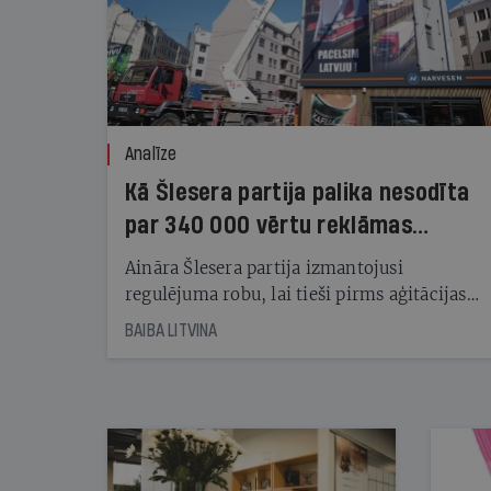
Analīze
Kā Šlesera partija palika nesodīta
par 340 000 vērtu reklāmas
kampaņu
Aināra Šlesera partija izmantojusi
regulējuma robu, lai tieši pirms aģitācijas
starta izreklamētos par summu, kas
BAIBA LITVINA
pārsniedz trešdaļu no likumīgi atļautajiem
kampaņas tēriņiem. KNAB pārkāpumus
nekonstatē