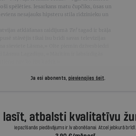
roši spēlēties. Iesarkans matu čupčiks, ūsas un
neviens nesajauks hipsteru stila rīdzinieku un
atvijas atklāšanas raidījumā
Te!
tagad ir brāļa
usē stāvējis tikai īsu brīdi savas televīzijas
a sieviete Lāsma,» Olte piemin dzīvesbiedri
 Lāsmu Lagzdiņu, «Mārītim ir labsirdīgās
atienu nav ko līst kadrā.»
Ja esi abonents,
pievienojies šeit
.
 lasīt, atbalsti kvalitatīvu žu
Iepazīšanās piedāvājums ir.lv abonēšanai. Atcel jebkurā brīdī