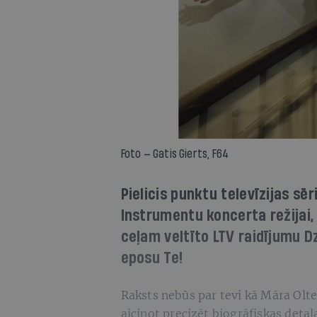
Foto — Gatis Gierts, F64
Pielicis punktu televīzijas sē
Instrumentu koncerta režijai, 
ceļam veltīto LTV raidījumu D
eposu Te!
Raksts nebūs par tevi kā Māra Olte
aicinot precizēt biogrāfiskas deta