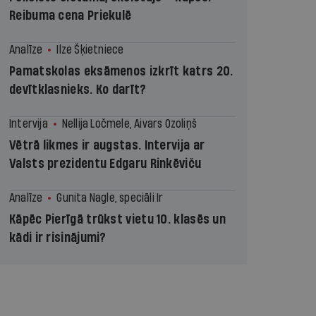
Reibuma cena Priekulē
Analīze
Ilze Šķietniece
Pamatskolas eksāmenos izkrīt katrs 20.
devītklasnieks. Ko darīt?
Intervija
Nellija Ločmele, Aivars Ozoliņš
Vētrā likmes ir augstas. Intervija ar
Valsts prezidentu Edgaru Rinkēviču
Analīze
Gunita Nagle, speciāli Ir
Kāpēc Pierīgā trūkst vietu 10. klasēs un
kādi ir risinājumi?