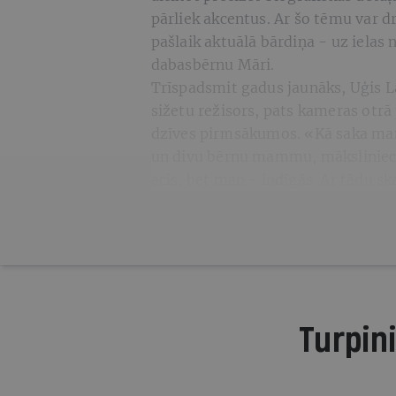
pārliek akcentus. Ar šo tēmu var d
pašlaik aktuālā bārdiņa - uz ielas 
dabasbērnu Māri.
Trīspadsmit gadus jaunāks, Uģis L
sižetu režisors, pats kameras otrā p
dzīves pirmsākumos. «Kā saka man
un divu bērnu mammu, mākslinieci
acis, bet man - indīgās. Ar tādu sk
Turpini