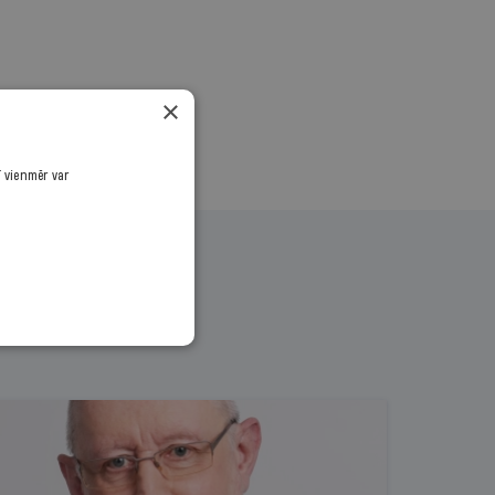
×
ī vienmēr var