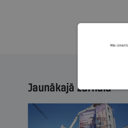
Mēs izmantoj
Jaunākajā žurnālā