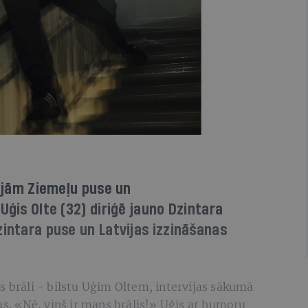
rijām Ziemeļu puse un
Uģis Olte (32) diriģē jauno Dzintara
zintara puse un Latvijas izzināšanas
s brāli - bilstu Uģim Oltem, intervijas sākumā
ļas. «Nē, viņš ir mans brālis!» Uģis ar humoru