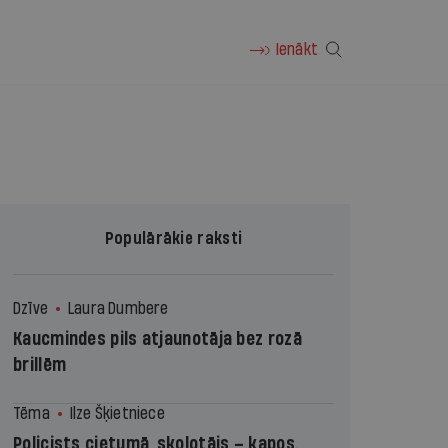
Ienākt
Populārākie raksti
Dzīve
Laura Dumbere
Kaucmindes pils atjaunotāja bez rozā
brillēm
Tēma
Ilze Šķietniece
Policists cietumā, skolotājs – kapos.