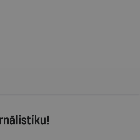
rnālistiku!
.