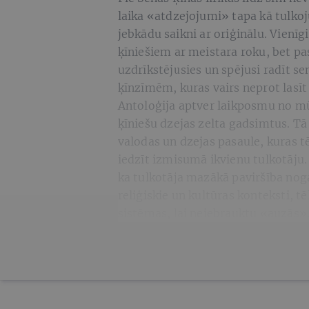
laika «atdzejojumi» tapa kā tulkoj
jebkādu saikni ar oriģinālu. Vienīgi
ķīniešiem ar meistara roku, bet pa
uzdrīkstējusies un spējusi radīt s
ķīnzīmēm, kuras vairs neprot lasīt
Antoloģija aptver laikposmu no mū
ķīniešu dzejas zelta gadsimtus. Tā
valodas un dzejas pasaule, kuras t
iedzīt izmisumā ikvienu tulkotāju.
ka tulkotāja mazākā paviršība nogal
reliģiskie un kultūras konteksti, t
sistēmas, lai neiebrauktu «auzās»