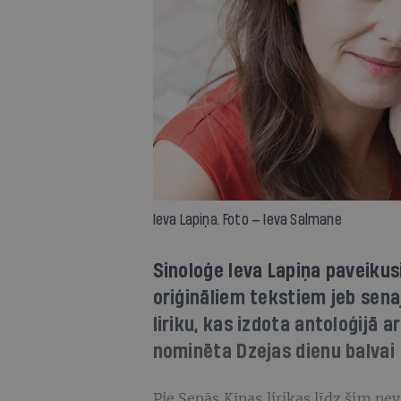
Ieva Lapiņa. Foto — Ieva Salmane
Sinoloģe Ieva Lapiņa paveikusi
oriģināliem tekstiem jeb sen
liriku, kas izdota antoloģijā 
nominēta Dzejas dienu balvai
Pie Senās Ķīnas lirikas līdz šim nev