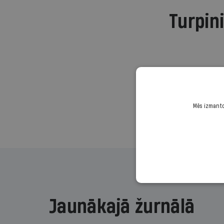
Turpini
Mēs izmantoj
Jaunākajā žurnālā