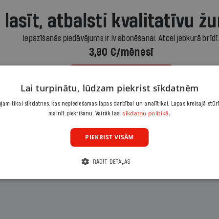
 lasīt, atbalsti kvalitatīvu žu
Iepazīšanās piedāvājums ir.lv abonēšanai. Atcel jebkurā brīdī
3,90 €/mēnesī
Abonēt
Lai turpinātu, lūdzam piekrist sīkdatnēm
am tikai sīkdatnes, kas nepieciešamas lapas darbībai un analītikai. Lapas kreisajā stūr
Citas abonēšanas iespējas meklē šeit
sīkdatņu politikā.
mainīt piekrišanu. Vairāk lasi
PIEKRIST VISĀM
RĀDĪT DETAĻAS