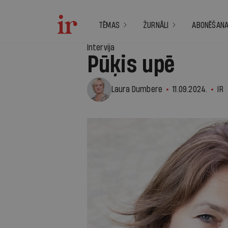
TĒMAS
ŽURNĀLI
ABONĒŠAN
Intervija
Pūķis upē
Laura Dumbere
11.09.2024.
IR