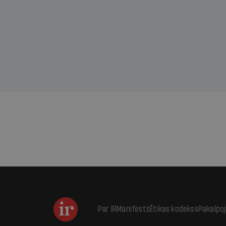
sama
kas j
pirm
augus
Par IR
Manifests
Ētikas kodekss
Pakalpo