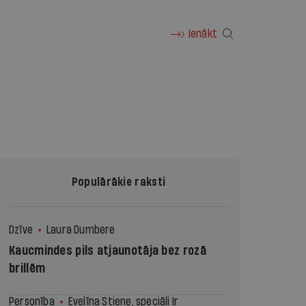
Ienākt
Populārākie raksti
Dzīve
Laura Dumbere
Kaucmindes pils atjaunotāja bez rozā
brillēm
Personība
Evelīna Stiene, speciāli Ir