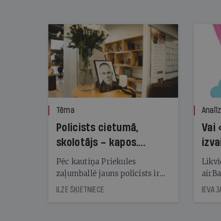
nekonstatē
Tēma
Analī
Policists cietumā,
Vai 
skolotājs – kapos.
izva
Reibuma cena Priekulē
Pēc kautiņa Priekules
Likvi
zaļumballē jauns policists ir
airBa
nonācis cietumā, bet
oblig
ILZE ŠĶIETNIECE
IEVA 
cienījams pedagogs — kapos.
šone
Tik traģiska ir izrādījusies
lemša
divu promiļu reibuma cena
draud