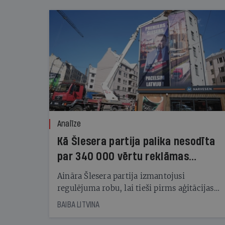
Analīze
Kā Šlesera partija palika nesodīta
par 340 000 vērtu reklāmas
kampaņu
Aināra Šlesera partija izmantojusi
regulējuma robu, lai tieši pirms aģitācijas
starta izreklamētos par summu, kas
BAIBA LITVINA
pārsniedz trešdaļu no likumīgi atļautajiem
kampaņas tēriņiem. KNAB pārkāpumus