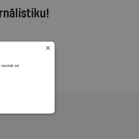
rnālistiku!
.
×
ī vienmēr var