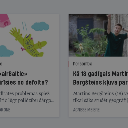
ze
Personība
«airBaltic»
Kā 18 gadīgais Marti
irīsies no defolta?
Bergšteins kļuva par
laika ziņu seju?
ditātes problēmas spiež
Martins Bergšteins (18) v
ltic lūgt palīdzību dārgo
tikai sāks studēt ģeogrāfi
āciju turētājiem, taču
bet viņa sacītajam jau uzt
JAKONE
AGNESE MEIERE
dēļ nebija kvoruma
tūkstošiem laika ziņu ska
nai. Vai lidsabiedrībai
Latvijā. Aiz dažām minū
 defolts, ja tā nespēs
televīzijas ēterā ir 11 gadi