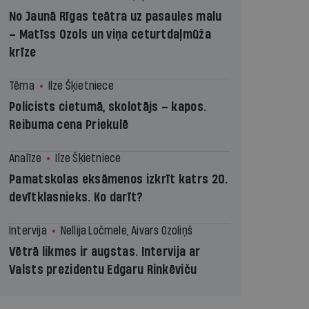
No Jaunā Rīgas teātra uz pasaules malu
– Matīss Ozols un viņa ceturtdaļmūža
krīze
Tēma
Ilze Šķietniece
Policists cietumā, skolotājs – kapos.
Reibuma cena Priekulē
Analīze
Ilze Šķietniece
Pamatskolas eksāmenos izkrīt katrs 20.
devītklasnieks. Ko darīt?
Intervija
Nellija Ločmele, Aivars Ozoliņš
Vētrā likmes ir augstas. Intervija ar
Valsts prezidentu Edgaru Rinkēviču