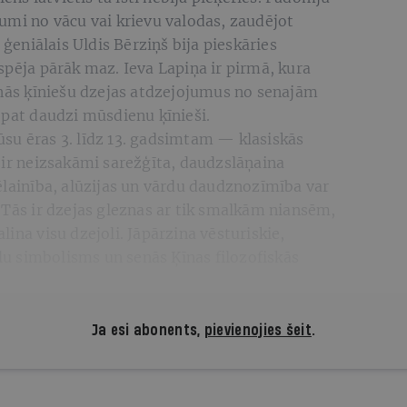
umi no vācu vai krievu valodas, zaudējot
 ģeniālais Uldis Bērziņš bija pieskāries
spēja pārāk maz. Ieva Lapiņa ir pirmā, kura
enās ķīniešu dzejas atdzejojumus no senajām
 pat daudzi mūsdienu ķīnieši.
su ēras 3. līdz 13. gadsimtam — klasiskās
 ir neizsakāmi sarežģīta, daudzslāņaina
ēlainība, alūzijas un vārdu daudznozīmība var
 Tās ir dzejas gleznas ar tik smalkām niansēm,
ina visu dzejoli. Jāpārzina vēsturiskie,
ēlu simbolisms un senās Ķīnas filozofiskās
.
Ja esi abonents,
pievienojies šeit
.