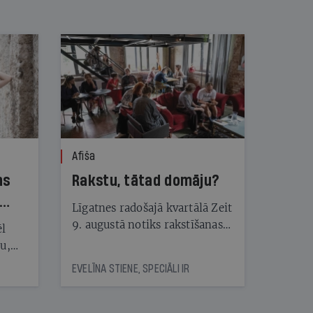
Afiša
ns
Rakstu, tātad domāju?
Līgatnes radošajā kvartālā Zeit
9. augustā notiks rakstīšanas
ēl
festivāls Rakstivāls
ju,
icas
EVELĪNA STIENE, SPECIĀLI IR
tītāju
tēm