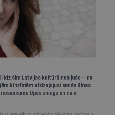
 līdz šim Latvijas kultūrā nebijušo — no
ajām ķīnzīmēm atdzejojusi senās Ķīnas
ar nosaukumu Upes sniegs un nu ir
iens latvietis tā īsti nebija pieķēries. Padomju