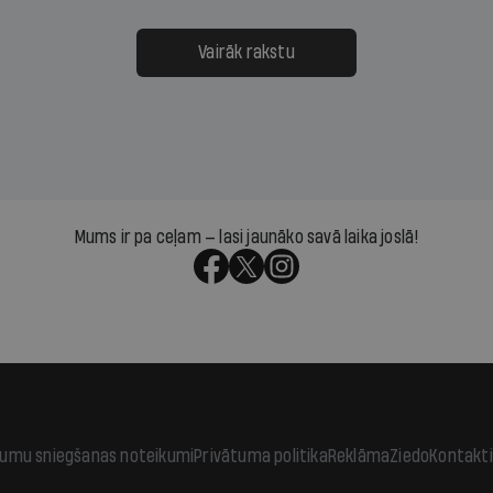
ksāt augstos procentus,
uzcītīga darba, mammas
āpārskaita jau trīs dienas
atbalsts un drosme turpi
Vairāk rakstu
s nākamās sapulces
meteovērojumus arī tad, 
ta vidū?
šķiet, ka tie nevienam na
vajadzīgi
Mums ir pa ceļam — lasi jaunāko savā laika joslā!
jumu sniegšanas noteikumi
Privātuma politika
Reklāma
Ziedo
Kontakti