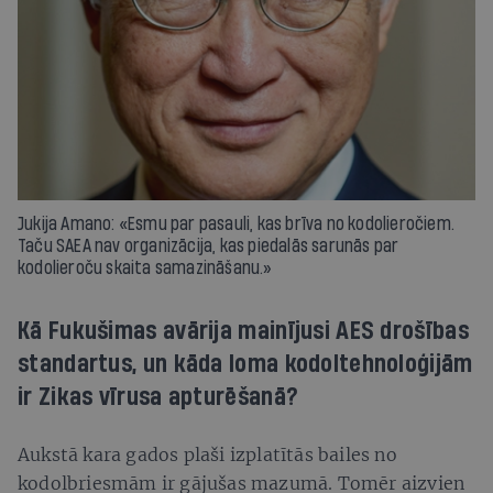
Jukija Amano: «Esmu par pasauli, kas brīva no kodolieročiem.
Taču SAEA nav organizācija, kas piedalās sarunās par
kodolieroču skaita samazināšanu.»
Kā Fukušimas avārija mainījusi AES drošības
standartus, un kāda loma kodoltehnoloģijām
ir Zikas vīrusa apturēšanā?
Aukstā kara gados plaši izplatītās bailes no
kodolbriesmām ir gājušas mazumā. Tomēr aizvien