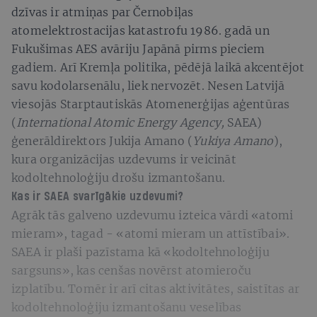
dzīvas ir atmiņas par Černobiļas
atomelektrostacijas katastrofu 1986. gadā un
Fukušimas AES avāriju Japānā pirms pieciem
gadiem. Arī Kremļa politika, pēdējā laikā akcentējot
savu kodolarsenālu, liek nervozēt. Nesen Latvijā
viesojās Starptautiskās Atomenerģijas aģentūras
(
International Atomic Energy Agency,
SAEA)
ģenerāldirektors Jukija Amano (
Yukiya Amano
),
kura organizācijas uzdevums ir veicināt
kodoltehnoloģiju drošu izmantošanu.
Kas ir SAEA svarīgākie uzdevumi?
Agrāk tās galveno uzdevumu izteica vārdi «atomi
mieram», tagad - «atomi mieram un attīstībai».
SAEA ir plaši pazīstama kā «kodoltehnoloģiju
sargsuns», kas cenšas novērst atomieroču
izplatību. Tomēr ir arī citas aktivitātes, saistītas ar
kodoltehnoloģiju izmantošanu veselības