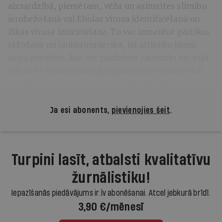
aizsardzībā, piemēram, vēža un asinsrites slimību
ierobežošanā vai Ebolas vīrusa identificēšanā un
Zikas vīrusa iznīcināšanā. To var izmantot pārtikas
ražošanā un lauksaimniecībā, lai attīstītu jaunu
augu paveidus, kas var pārdzīvot sausumu vai sāļu
ūdeni. Ar kodoltehnoloģiju palīdzību varam sekot
izmaiņām okeānos un tā palīdzēt aizsargāt vidi.
Ja esi abonents,
pievienojies šeit
.
Turpini lasīt, atbalsti kvalitatīvu
žurnālistiku!
Iepazīšanās piedāvājums ir.lv abonēšanai. Atcel jebkurā brīdī.
3,90 €/mēnesī