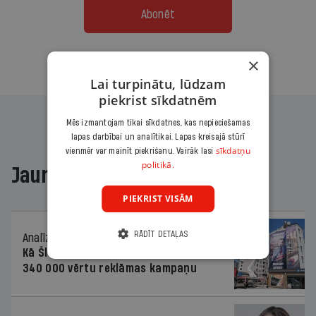
Abonēt
Citas abonēšanas iespējas meklē šeit
×
Lai turpinātu, lūdzam
piekrist sīkdatnēm
Mēs izmantojam tikai sīkdatnes, kas nepieciešamas
lapas darbībai un analītikai. Lapas kreisajā stūrī
sīkdatņu
vienmēr var mainīt piekrišanu. Vairāk lasi
politikā.
Jaunākajā žurnālā
PIEKRIST VISĀM
RĀDĪT DETAĻAS
Analīze
06.08.2026.
Kā Šlesera partija palika nesodīta par
340 000 vērtu reklāmas kampaņu